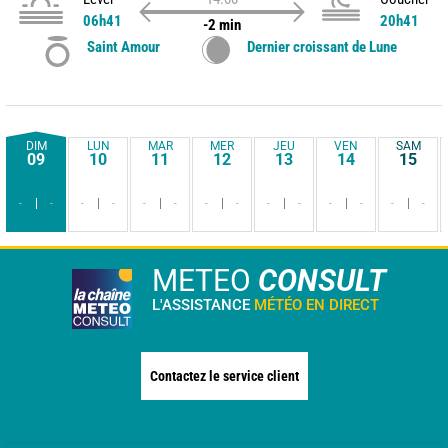
06h41
20h41
-2 min
Saint Amour
Dernier croissant de Lune
DIM
LUN
MAR
MER
JEU
VEN
SAM
09
10
11
12
13
14
15
-
-
-
-
-
-
-
-
-
-
-
-
-
-
METEO
CONSULT
L'ASSISTANCE
MÉTÉO EN DIRECT
Contactez le service client