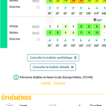
15
23
19
29
29
19
22
23
Rafales
(km/h)
Direction
(°)
30
°
20
°
30
°
30
°
20
°
290
°
310
°
340
Ac
GFS
Vitesse
3
3
4
3
8
8
8
6
(km/h)
9
8
6
6
11
9
10
-
Rafales
(km/h)
Direction
(°)
55
°
25
°
45
°
105
°
160
°
210
°
260
°
355
Consulter le bulletin synthétique
Consulter le bulletin détaillé
Prévisions établies en heure locale (Europe/Athens, UTC+03)
Légende
Glossaire
ÉPHÉMÉRIDE
Lever
14:00
Coucher