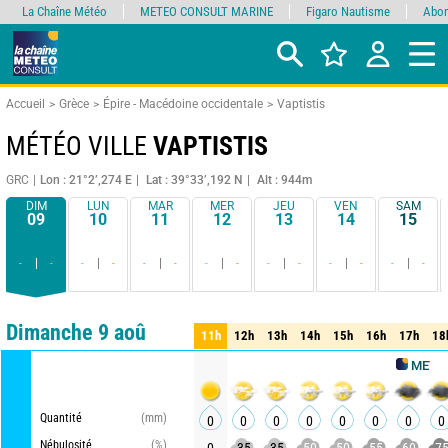
La Chaîne Météo
METEO CONSULT MARINE
Figaro Nautisme
Abon
Accueil
Grèce
Épire - Macédoine occidentale
Vaptistis
MÉTÉO VILLE
VAPTISTIS
GRC
Lon : 21°2’,274 E
Lat : 39°33’,192 N
Alt : 944m
DIM
LUN
MAR
MER
JEU
VEN
SAM
09
10
11
12
13
14
15
-
-
-
-
-
-
-
-
-
-
-
-
-
-
Comparateur
détaillé
synthétique
Dimanche 9 aoû
11h
12h
13h
14h
15h
16h
17h
18
11h
12h
13h
14h
15h
16h
17h
18
METEO CON
Quantité
(mm)
0
0
0
0
0
0
0
0
Nébulosité
(%)