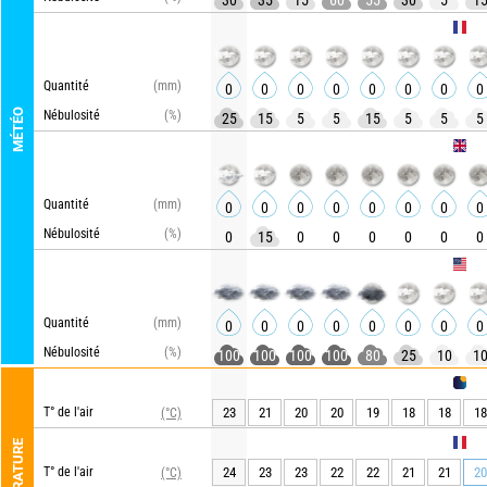
30
35
15
60
55
30
5
1
ARPEGE
Quantité
(mm)
0
0
0
0
0
0
0
0
MÉTÉO
Nébulosité
(%)
25
15
5
5
15
5
5
5
UKMO
Quantité
(mm)
0
0
0
0
0
0
0
0
Nébulosité
(%)
0
15
0
0
0
0
0
0
GFS
Quantité
(mm)
0
0
0
0
0
0
0
0
Nébulosité
(%)
100
100
100
100
80
25
10
1
METEO 
T° de l'air
23
21
20
20
19
18
18
18
(°C)
ARPEGE
TEMPÉRATURE
T° de l'air
24
23
23
22
22
21
21
20
(°C)