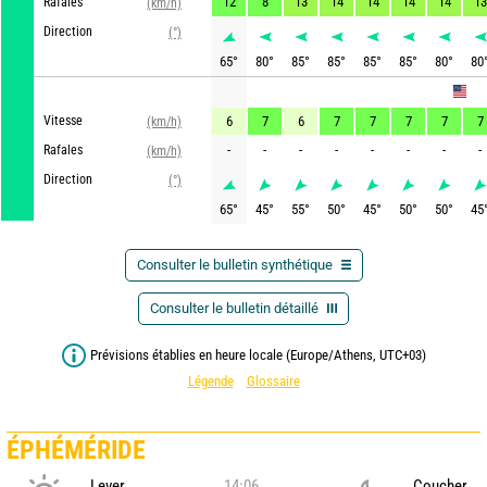
12
8
13
14
14
14
14
13
Rafales
(km/h)
Direction
(°)
65
°
80
°
85
°
85
°
85
°
85
°
80
°
80
GFS
Vitesse
6
7
6
7
7
7
7
7
(km/h)
-
-
-
-
-
-
-
-
Rafales
(km/h)
Direction
(°)
65
°
45
°
55
°
50
°
45
°
50
°
50
°
45
Consulter le bulletin synthétique
Consulter le bulletin détaillé
Prévisions établies en heure locale (Europe/Athens, UTC+03)
Légende
Glossaire
ÉPHÉMÉRIDE
Lever
14:06
Coucher