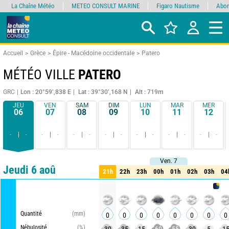
La Chaîne Météo
METEO CONSULT MARINE
Figaro Nautisme
Abon
Accueil
Grèce
Épire - Macédoine occidentale
Patero
MÉTÉO VILLE
PATERO
GRC
Lon : 20°59’,838 E
Lat : 39°30’,168 N
Alt : 719m
JEU
VEN
SAM
DIM
LUN
MAR
MER
06
07
08
09
10
11
12
-
-
-
-
-
-
-
-
-
-
-
-
-
-
Ven. 7
Ven. 7
Comparateur
détaillé
synthétique
Jeudi 6 aoû
21h
22h
23h
00h
01h
02h
03h
04
21h
22h
23h
00h
01h
02h
03h
04
METEO 
Quantité
(mm)
0
0
0
0
0
0
0
0
Nébulosité
(%)