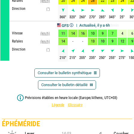
20
24
24
28
22
23
24
22
Rafales
(km/h)
Direction
(°)
360
°
320
°
260
°
270
°
285
°
345
°
25
°
30
Actualisé, il y a 6h
Mise à jour dans 28min
GFS
Vitesse
11
14
16
10
9
7
4
6
(km/h)
14
-
-
13
10
9
12
9
Rafales
(km/h)
Direction
(°)
210
°
215
°
205
°
235
°
250
°
255
°
275
°
150
Consulter le bulletin synthétique
Consulter le bulletin détaillé
Prévisions établies en heure locale (Europe/Athens, UTC+03)
Légende
Glossaire
ÉPHÉMÉRIDE
Lever
14:03
Coucher