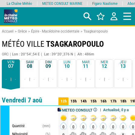
La Chaîne Météo
METEO CONSULT MARINE
Figaro Nautisme
Abon
Accueil
Grèce
Épire - Macédoine occidentale
Tsagkaropoulo
MÉTÉO VILLE
TSAGKAROPOULO
GRC
Lon : 20°54’,54 E
Lat : 39°20’,376 N
Alt : 486m
VEN
SAM
DIM
LUN
MAR
MER
JEU
07
08
09
10
11
12
13
-
-
-
-
-
-
-
-
-
-
-
-
-
-
Comparateur
détaillé
synthétique
Vendredi 7 aoû
12h
13h
14h
15h
16h
17h
18h
19
12h
13h
14h
15h
16h
17h
18h
19
Actualisé, il y a 14min
Mise à jour dans 6h
METEO CONSULT
Quantité
(mm)
0
0
0
0
0
0
0
0
Nébulosité
(%)