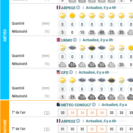
0
50
55
50
50
50
5
0
Actualisé, il y a 6h
Mise à jour dans 11min
ARPEGE
Quantité
(mm)
0
0
0
0
0
0
0
0
MÉTÉO
Nébulosité
(%)
5
0
10
25
40
25
30
4
Actualisé, il y a 3h
Mise à jour dans 9h
UKMO
Quantité
(mm)
0
0
0
0
0
0
0
0
Nébulosité
(%)
50
95
45
85
90
50
20
0
Actualisé, il y a 6h
Mise à jour dans 28min
GFS
Quantité
(mm)
0
0
0
0
0
0
0
0
Nébulosité
(%)
5
25
100
95
95
80
50
10
Actualisé, il y a 14min
Mise à jour dans 6h
METEO CONSULT
T° de l'air
33
34
34
34
34
33
33
33
(°C)
Actualisé, il y a 6h
Mise à jour dans 11min
ARPEGE
TEMPÉRATURE
T° de l'air
31
32
32
33
33
32
32
31
(°C)