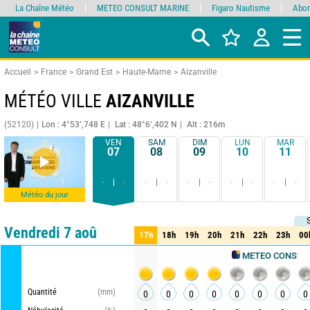
La Chaîne Météo
METEO CONSULT MARINE
Figaro Nautisme
Abon
Accueil
France
Grand Est
Haute-Marne
Aizanville
MÉTÉO VILLE
AIZANVILLE
(52120)
Lon : 4°53’,748 E
Lat : 48°6’,402 N
Alt : 216m
VEN
SAM
DIM
LUN
MAR
07
08
09
10
11
-
-
-
-
-
-
-
-
-
-
Météo du jour
Comparateur
détaillé
synthétique
Vendredi 7 aoû
17h
18h
19h
20h
21h
22h
23h
00
17h
18h
19h
20h
21h
22h
23h
00
A
METEO CONSULT
Quantité
(mm)
0
0
0
0
0
0
0
0