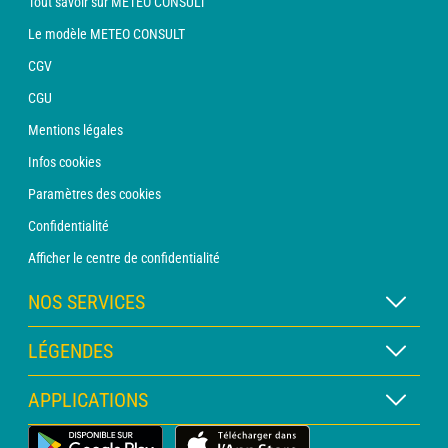
Tout savoir sur METEO CONSULT
Le modèle METEO CONSULT
CGV
CGU
Mentions légales
Infos cookies
Paramètres des cookies
Confidentialité
Afficher le centre de confidentialité
NOS SERVICES
Abonnement METEO Xpert
LÉGENDES
Abonnement METEO PRO
Légende des cartes
APPLICATIONS
Consultation avec un prévisionniste
Légende des pictogrammes
Bulletin PRO
Application Météo Terrestre