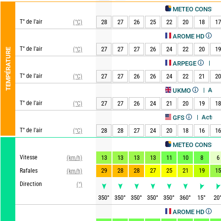
A
METEO CONSULT
T° de l'air
28
27
26
25
22
20
18
17
(°C)
Actualisé
AROME HD
T° de l'air
27
27
27
26
24
22
20
19
(°C)
TEMPÉRATURE
Actualisé, i
ARPEGE
T° de l'air
27
27
26
26
24
22
21
20
(°C)
Actualisé, il 
UKMO
T° de l'air
27
27
26
24
21
20
19
18
(°C)
Actualisé, il y a
GFS
T° de l'air
28
28
27
24
20
18
16
16
(°C)
A
METEO CONSULT
Vitesse
13
13
13
13
11
10
8
6
(km/h)
29
28
28
27
25
21
19
15
Rafales
(km/h)
Direction
(°)
350
°
350
°
350
°
350
°
350
°
360
°
15
°
20
Actualisé
AROME HD