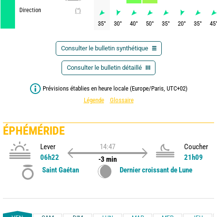
Direction
(°)
35
°
30
°
40
°
50
°
35
°
20
°
35
°
45
Consulter le bulletin synthétique
Consulter le bulletin détaillé
Prévisions établies en heure locale (Europe/Paris, UTC+02)
Légende
Glossaire
ÉPHÉMÉRIDE
Lever
14:47
Coucher
06h22
21h09
-3 min
Saint Gaétan
Dernier croissant de Lune