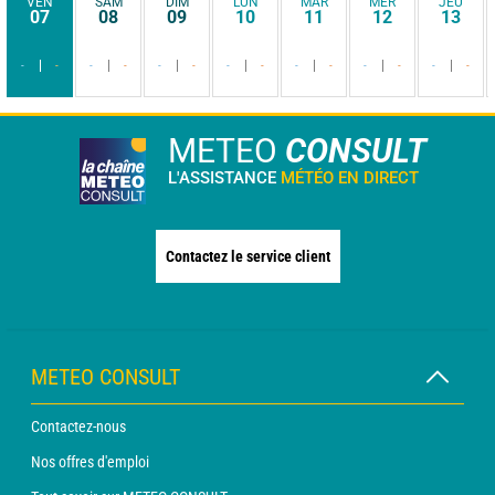
VEN
SAM
DIM
LUN
MAR
MER
JEU
07
08
09
10
11
12
13
-
-
-
-
-
-
-
-
-
-
-
-
-
-
METEO
CONSULT
L'ASSISTANCE
MÉTÉO EN DIRECT
Contactez le service client
METEO CONSULT
Contactez-nous
Nos offres d'emploi