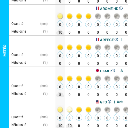
Nébulosité
(%)
0
0
0
0
0
0
0
0
Actualisé
AROME HD
Quantité
(mm)
0
0
0
0
0
0
0
0
Nébulosité
(%)
10
0
0
0
0
0
0
0
Actualisé, i
ARPEGE
MÉTÉO
Quantité
(mm)
0
0
0
0
0
0
0
0
Nébulosité
(%)
0
0
0
0
0
0
0
0
Actualisé, il 
UKMO
Quantité
(mm)
0
0
0
0
0
0
0
0
Nébulosité
(%)
5
0
0
0
0
0
0
0
Actualisé, il y a
GFS
Quantité
(mm)
0
0
0
0
0
0
0
0
Nébulosité
(%)
10
10
0
0
0
0
0
0