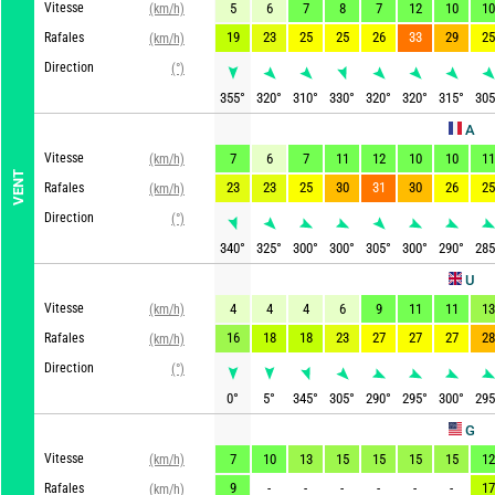
Vitesse
5
6
7
8
7
12
10
10
(km/h)
19
23
25
25
26
33
29
25
Rafales
(km/h)
Direction
(°)
355
°
320
°
310
°
330
°
320
°
320
°
315
°
305
ARPEGE
Vitesse
7
6
7
11
12
10
10
11
(km/h)
VENT
23
23
25
30
31
30
26
25
Rafales
(km/h)
Direction
(°)
340
°
325
°
300
°
300
°
305
°
300
°
290
°
285
UKMO
Vitesse
4
4
4
6
9
11
11
13
(km/h)
16
18
18
23
27
27
27
28
Rafales
(km/h)
Direction
(°)
0
°
5
°
345
°
305
°
290
°
295
°
300
°
295
Ac
GFS
Vitesse
7
10
13
15
15
15
15
12
(km/h)
9
-
-
-
-
-
-
17
Rafales
(km/h)