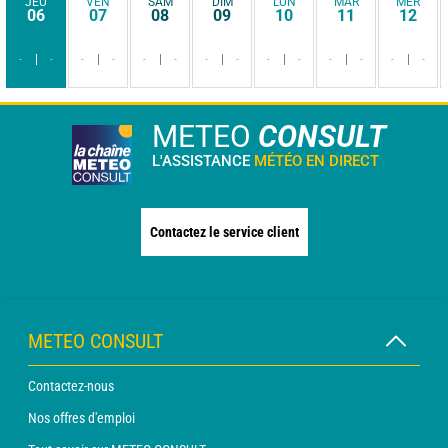
JEU
VEN
SAM
DIM
LUN
MAR
MER
06
07
08
09
10
11
12
-
-
-
-
-
-
-
-
-
-
-
-
-
-
METEO
CONSULT
L'ASSISTANCE
MÉTÉO EN DIRECT
Contactez le service client
METEO CONSULT
Contactez-nous
Nos offres d'emploi