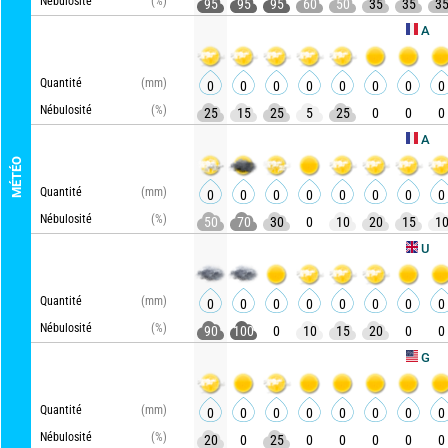
Nébulosité
(%)
95
95
95
60
50
35
35
3
AROME HD
Quantité
(mm)
0
0
0
0
0
0
0
0
Nébulosité
(%)
25
15
25
5
25
0
0
0
ARPEGE
MÉTÉO
Quantité
(mm)
0
0
0
0
0
0
0
0
Nébulosité
(%)
50
70
30
0
10
20
15
1
UKMO
Quantité
(mm)
0
0
0
0
0
0
0
0
Nébulosité
(%)
90
100
0
10
15
20
0
0
Ac
GFS
Quantité
(mm)
0
0
0
0
0
0
0
0
Nébulosité
(%)
20
0
25
0
0
0
0
0