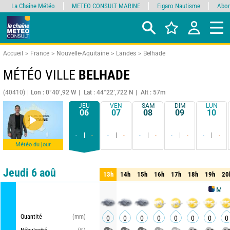
La Chaîne Météo
METEO CONSULT MARINE
Figaro Nautisme
Abon
Accueil
France
Nouvelle-Aquitaine
Landes
Belhade
MÉTÉO VILLE
BELHADE
(40410)
Lon : 0°40’,92 W
Lat : 44°22’,722 N
Alt : 57m
JEU
VEN
SAM
DIM
LUN
06
07
08
09
10
-
-
-
-
-
-
-
-
-
-
Météo du jour
Comparateur
détaillé
synthétique
Jeudi 6 aoû
13h
14h
15h
16h
17h
18h
19h
20
13h
14h
15h
16h
17h
18h
19h
20
METEO CON
Quantité
(mm)
0
0
0
0
0
0
0
0