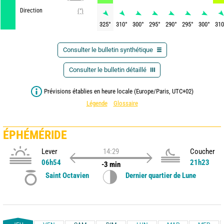
Direction
(°)
325
°
310
°
300
°
295
°
290
°
295
°
300
°
310
Consulter le bulletin synthétique
Consulter le bulletin détaillé
Prévisions établies en heure locale (Europe/Paris, UTC+02)
Légende
Glossaire
ÉPHÉMÉRIDE
Lever
14:29
Coucher
06h54
21h23
-3 min
Saint Octavien
Dernier quartier de Lune