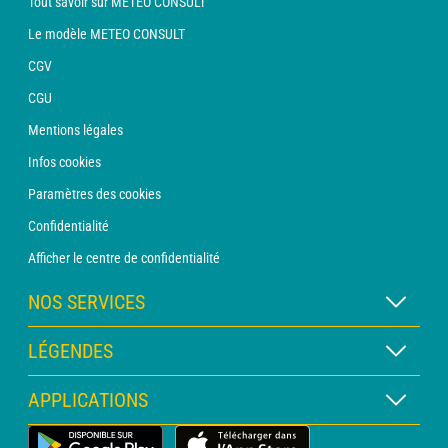
Tout savoir sur METEO CONSULT
Le modèle METEO CONSULT
CGV
CGU
Mentions légales
Infos cookies
Paramètres des cookies
Confidentialité
Afficher le centre de confidentialité
NOS SERVICES
Abonnement METEO Xpert
LÉGENDES
Abonnement METEO PRO
Légende des cartes
APPLICATIONS
Consultation avec un prévisionniste
Légende des pictogrammes
Bulletin PRO
Application Météo Terrestre