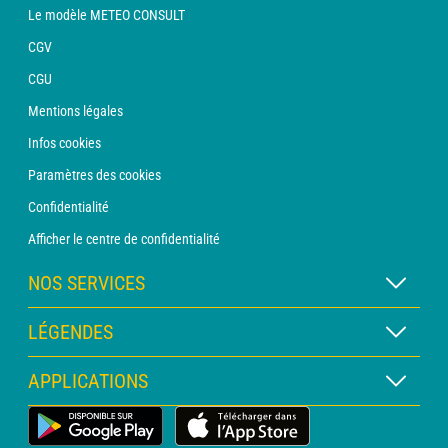
Le modèle METEO CONSULT
CGV
CGU
Mentions légales
Infos cookies
Paramètres des cookies
Confidentialité
Afficher le centre de confidentialité
NOS SERVICES
Abonnement METEO Xpert
LÉGENDES
Abonnement METEO PRO
Légende des cartes
APPLICATIONS
Consultation avec un prévisionniste
Légende des pictogrammes
Bulletin PRO
Application Météo Terrestre
Glossaire