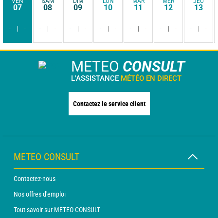
VEN
SAM
DIM
LUN
MAR
MER
JEU
07
08
09
10
11
12
13
-
-
-
-
-
-
-
-
-
-
-
-
-
-
METEO
CONSULT
L'ASSISTANCE
MÉTÉO EN DIRECT
Contactez le service client
METEO CONSULT
Contactez-nous
Nos offres d'emploi
Tout savoir sur METEO CONSULT