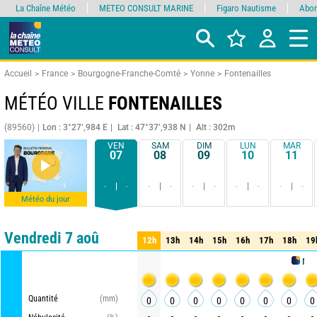
La Chaîne Météo
METEO CONSULT MARINE
Figaro Nautisme
Abon
Accueil
France
Bourgogne-Franche-Comté
Yonne
Fontenailles
MÉTÉO VILLE
FONTENAILLES
(89560)
Lon : 3°27’,984 E
Lat : 47°37’,938 N
Alt : 302m
VEN
SAM
DIM
LUN
MAR
07
08
09
10
11
-
-
-
-
-
-
-
-
-
-
Météo du jour
Comparateur
détaillé
synthétique
Vendredi 7 aoû
12h
13h
14h
15h
16h
17h
18h
19
12h
13h
14h
15h
16h
17h
18h
19
METEO CO
Quantité
(mm)
0
0
0
0
0
0
0
0