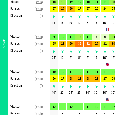
Vitesse
13
13
12
12
10
11
11
13
(km/h)
27
29
29
27
27
26
24
25
Rafales
(km/h)
Direction
(°)
15
°
15
°
10
°
10
°
5
°
15
°
10
°
10
ARPEGE
Vitesse
9
10
11
13
11
6
6
14
(km/h)
VENT
25
28
29
32
32
29
22
30
Rafales
(km/h)
Direction
(°)
25
°
10
°
5
°
5
°
5
°
15
°
10
°
15
UKMO
Vitesse
10
10
11
10
11
11
11
11
(km/h)
26
27
28
28
28
28
27
26
Rafales
(km/h)
Direction
(°)
10
°
20
°
25
°
25
°
30
°
30
°
30
°
30
GFS
Vitesse
12
12
12
12
11
10
11
12
(km/h)
-
-
-
-
-
-
-
-
Rafales
(km/h)