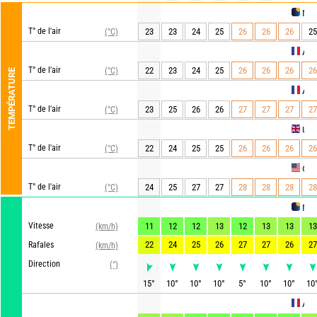
METEO CO
T° de l'air
23
23
24
25
26
26
26
25
(°C)
AROME H
T° de l'air
22
23
24
25
26
26
26
26
(°C)
TEMPÉRATURE
ARPEGE
T° de l'air
23
25
26
26
27
27
27
27
(°C)
UKMO
T° de l'air
22
24
25
25
26
26
26
26
(°C)
GFS
T° de l'air
24
25
27
27
28
28
28
28
(°C)
METEO CO
Vitesse
11
12
12
13
12
13
13
13
(km/h)
22
24
25
26
27
27
26
27
Rafales
(km/h)
Direction
(°)
15
°
10
°
10
°
10
°
5
°
10
°
10
°
10
AROME H