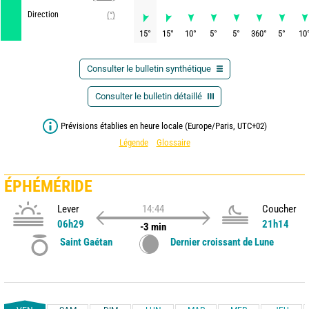
Direction
(°)
15
°
15
°
10
°
5
°
5
°
360
°
5
°
10
Consulter le bulletin synthétique
Consulter le bulletin détaillé
Prévisions établies en heure locale (Europe/Paris, UTC+02)
Légende
Glossaire
ÉPHÉMÉRIDE
Lever
14:44
Coucher
06h29
21h14
-3 min
Saint Gaétan
Dernier croissant de Lune