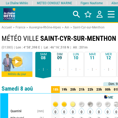
La Chaîne Météo
METEO CONSULT MARINE
Figaro Nautisme
Abon
Accueil
France
Auvergne-Rhône-Alpes
Ain
Saint-Cyr-sur-Menthon
MÉTÉO VILLE
SAINT-CYR-SUR-MENTHON
(01380)
Lon : 4°58’,398 E
Lat : 46°16’,518 N
Alt : 201m
SAM
DIM
LUN
MAR
MER
08
09
10
11
12
-
-
-
-
-
-
-
-
-
-
Météo du jour
Dim. 9
Dim. 9
Comparateur
détaillé
synthétique
Samedi 8 aoû
18h
19h
20h
21h
22h
23h
00h
01
18h
19h
20h
21h
22h
23h
00h
01
METEO CONS
Quantité
(mm)
0
0
0
0
0
0
0
0