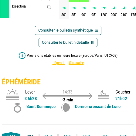
Direction
(°)
80
°
85
°
90
°
95
°
120
°
200
°
210
°
175
Consulter le bulletin synthétique
Consulter le bulletin détaillé
Prévisions établies en heure locale (Europe/Paris, UTC+02)
Légende
Glossaire
ÉPHÉMÉRIDE
Lever
14:33
Coucher
06h28
21h02
-3 min
Saint Dominique
Dernier croissant de Lune