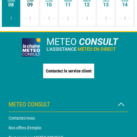
SAM
DIM
LUN
MAR
MER
JEU
VEN
08
09
10
11
12
13
14
-
-
-
-
-
-
-
-
-
-
-
-
-
-
METEO
CONSULT
L'ASSISTANCE
MÉTÉO EN DIRECT
Contactez le service client
METEO CONSULT
Contactez-nous
Nos offres d'emploi