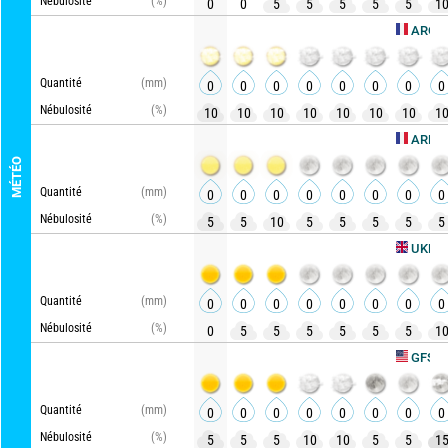
Nébulosité
(%)
0
0
5
5
5
5
5
1
AROME HD
Quantité
(mm)
0
0
0
0
0
0
0
0
Nébulosité
(%)
10
10
10
10
10
10
10
1
ARPEGE
MÉTÉO
Quantité
(mm)
0
0
0
0
0
0
0
0
Nébulosité
(%)
5
5
10
5
5
5
5
5
A
UKMO
Quantité
(mm)
0
0
0
0
0
0
0
0
Nébulosité
(%)
0
5
5
5
5
5
5
1
Act
GFS
Quantité
(mm)
0
0
0
0
0
0
0
0
Nébulosité
(%)
5
5
5
10
10
5
5
1