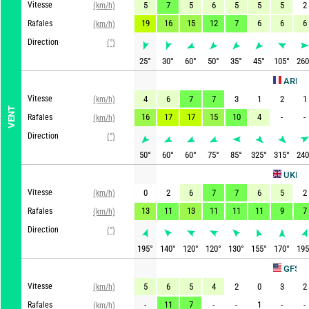
Vitesse
5
7
5
6
5
5
5
2
(km/h)
19
16
15
12
7
6
6
6
Rafales
(km/h)
Direction
(°)
25
°
30
°
60
°
50
°
35
°
45
°
105
°
260
ARPEGE
Vitesse
4
6
7
7
3
1
2
1
(km/h)
VENT
16
17
17
15
10
4
-
-
Rafales
(km/h)
Direction
(°)
50
°
60
°
60
°
75
°
85
°
325
°
315
°
240
A
UKMO
Vitesse
0
2
6
7
7
6
5
2
(km/h)
13
11
13
11
11
11
9
7
Rafales
(km/h)
Direction
(°)
195
°
140
°
120
°
120
°
130
°
155
°
170
°
195
Act
GFS
Vitesse
5
6
5
4
2
0
3
2
(km/h)
-
11
7
-
-
1
-
-
Rafales
(km/h)