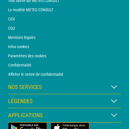
Tout savoir sur METEO CONSULT
Le modèle METEO CONSULT
CGV
CGU
Mentions légales
Infos cookies
Paramètres des cookies
Confidentialité
Afficher le centre de confidentialité
NOS SERVICES
Abonnement METEO Xpert
LÉGENDES
Abonnement METEO PRO
Légende des cartes
APPLICATIONS
Consultation avec un prévisionniste
Légende des pictogrammes
Bulletin PRO
Application Météo Terrestre