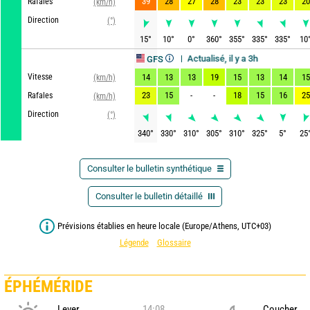
39
28
27
28
23
23
23
20
Rafales
(km/h)
Direction
(°)
15
°
10
°
0
°
360
°
355
°
335
°
335
°
10
Actualisé, il y a 3h
Mise à jour dans 3h
GFS
Vitesse
14
13
13
19
15
13
14
15
(km/h)
23
15
-
-
18
15
16
25
Rafales
(km/h)
Direction
(°)
340
°
330
°
310
°
305
°
310
°
325
°
5
°
25
Consulter le bulletin synthétique
Consulter le bulletin détaillé
Prévisions établies en heure locale (Europe/Athens, UTC+03)
Légende
Glossaire
ÉPHÉMÉRIDE
Lever
14:08
Coucher