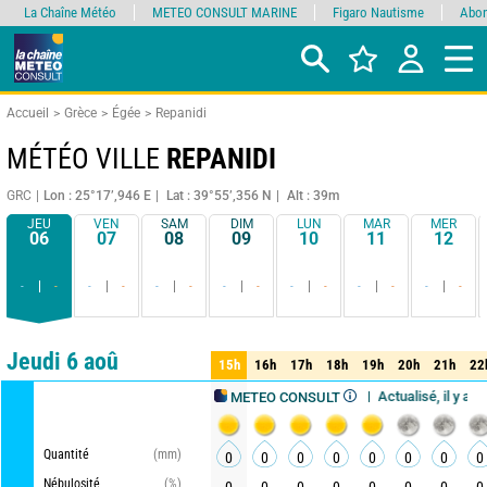
La Chaîne Météo
METEO CONSULT MARINE
Figaro Nautisme
Abon
Accueil
Grèce
Égée
Repanidi
MÉTÉO VILLE
REPANIDI
GRC
Lon : 25°17’,946 E
Lat : 39°55’,356 N
Alt : 39m
JEU
VEN
SAM
DIM
LUN
MAR
MER
06
07
08
09
10
11
12
-
-
-
-
-
-
-
-
-
-
-
-
-
-
Comparateur
détaillé
synthétique
Jeudi 6 aoû
15h
16h
17h
18h
19h
20h
21h
22
15h
16h
17h
18h
19h
20h
21h
22
Actualisé, il y a 4h
Mise à jour dans 2h
METEO CONSULT
Quantité
(mm)
0
0
0
0
0
0
0
0
Nébulosité
(%)