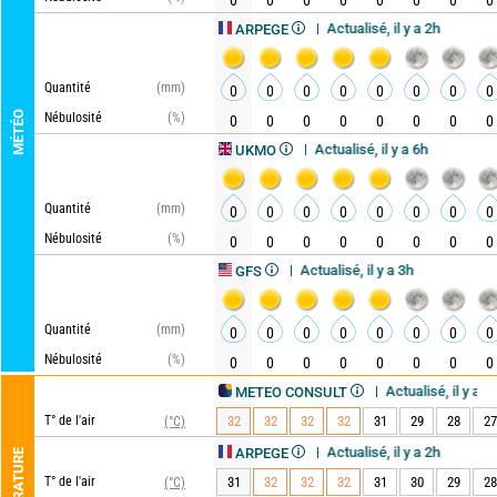
0
0
0
0
0
0
0
0
Actualisé, il y a 2h
Mise à jour dans 4h
ARPEGE
Quantité
(mm)
0
0
0
0
0
0
0
0
MÉTÉO
Nébulosité
(%)
0
0
0
0
0
0
0
0
Actualisé, il y a 6h
Mise à jour dans 6h
UKMO
Quantité
(mm)
0
0
0
0
0
0
0
0
Nébulosité
(%)
0
0
0
0
0
0
0
0
Actualisé, il y a 3h
Mise à jour dans 3h
GFS
Quantité
(mm)
0
0
0
0
0
0
0
0
Nébulosité
(%)
0
0
0
0
0
0
0
0
Actualisé, il y a 4h
Mise à jour dans 2h
METEO CONSULT
T° de l'air
32
32
32
32
31
29
28
27
(°C)
Actualisé, il y a 2h
Mise à jour dans 4h
ARPEGE
TEMPÉRATURE
T° de l'air
31
32
32
32
31
30
29
28
(°C)