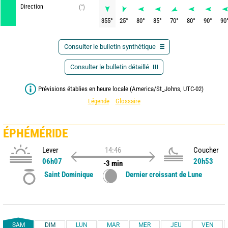
Direction
(°)
355
°
25
°
80
°
85
°
70
°
80
°
90
°
90
Consulter le bulletin synthétique
Consulter le bulletin détaillé
Prévisions établies en heure locale (America/St_Johns, UTC-02)
Légende
Glossaire
ÉPHÉMÉRIDE
Lever
14:46
Coucher
06h07
20h53
-3 min
Saint Dominique
Dernier croissant de Lune
SAM
DIM
LUN
MAR
MER
JEU
VEN