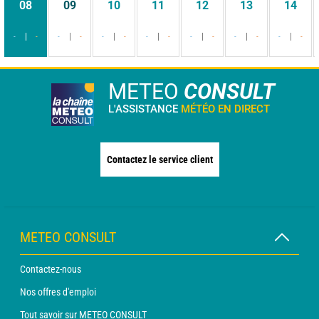
08
09
10
11
12
13
14
-
-
-
-
-
-
-
-
-
-
-
-
-
-
METEO
CONSULT
L'ASSISTANCE
MÉTÉO EN DIRECT
Contactez le service client
METEO CONSULT
Contactez-nous
Nos offres d'emploi
Tout savoir sur METEO CONSULT