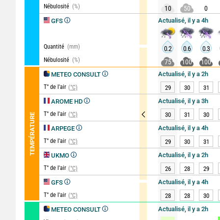
Nébulosité
(%)
10
50
0
Actualisé, il y a 4h
GFS
Quantité
(mm)
0.2
0.6
0.3
Nébulosité
(%)
75
100
100
Actualisé, il y a 2h
METEO CONSULT
T° de l'air
(°C)
29
30
31
Actualisé, il y a 3h
AROME HD
T° de l'air
(°C)
30
31
30
TEMPÉRATURE
Actualisé, il y a 4h
ARPEGE
T° de l'air
(°C)
29
30
31
Actualisé, il y a 2h
UKMO
T° de l'air
(°C)
26
28
29
Actualisé, il y a 4h
GFS
T° de l'air
(°C)
28
28
30
Actualisé, il y a 2h
METEO CONSULT