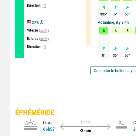
Direction
(°)
335
°
5
°
55
°
Actualisé, il y a 4h
GFS
Vitesse
(km/h)
8
6
5
Rafales
-
-
-
(km/h)
Direction
(°)
0
°
35
°
55
°
Consulter le bulletin syn
ÉPHÉMÉRIDE
Lever
14:11
C
06h57
2
-2 min