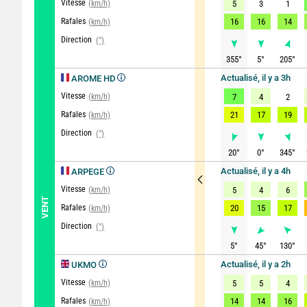
Vitesse
(km/h)
5
3
1
Rafales
16
16
14
(km/h)
Direction
(°)
355
°
5
°
205
°
Actualisé, il y a 3h
AROME HD
Vitesse
(km/h)
7
4
2
Rafales
21
17
19
(km/h)
Direction
(°)
20
°
0
°
345
°
Actualisé, il y a 4h
ARPEGE
Vitesse
(km/h)
5
4
6
VENT
Rafales
20
15
17
(km/h)
Direction
(°)
5
°
45
°
130
°
Actualisé, il y a 2h
UKMO
Vitesse
(km/h)
5
5
4
Rafales
14
14
16
(km/h)