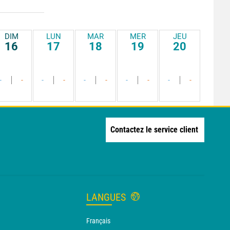
DIM
LUN
MAR
MER
JEU
16
17
18
19
20
-
-
-
-
-
-
-
-
-
-
Contactez le service client
LANGUES
Français