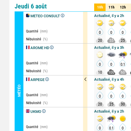
Comparateur
détaillé
Jeudi 6 août
10h
11h
12h
10h
11h
12h
Actualisé, il y a 2h
METEO CONSULT
Quantité
(mm)
0
0
0
Nébulosité
(%)
20
55
25
Actualisé, il y a 3h
AROME HD
Quantité
(mm)
0
0
0.1
Nébulosité
(%)
10
100
60
Actualisé, il y a 4h
ARPEGE
MÉTÉO
Quantité
(mm)
0
0
0
Nébulosité
(%)
20
25
30
Actualisé, il y a 2h
UKMO
Quantité
(mm)
0
0.1
0