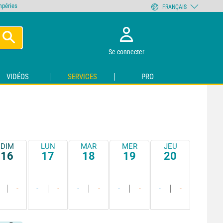
empéries
FRANÇAIS
Se connecter
VIDÉOS
SERVICES
PRO
DIM
LUN
MAR
MER
JEU
16
17
18
19
20
-
-
-
-
-
-
-
-
-