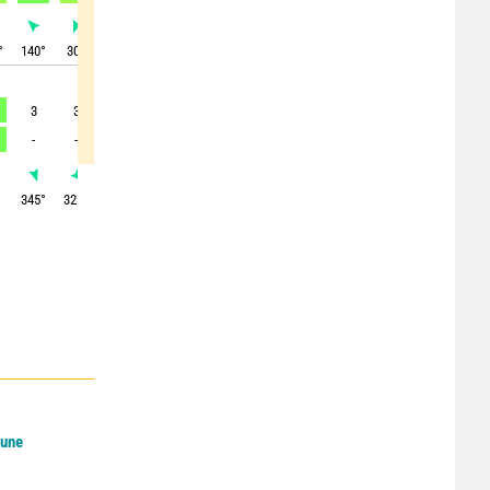
°
140
°
30
°
340
°
350
°
330
°
320
°
285
°
285
°
330
°
3
3
4
5
6
7
8
7
6
-
-
-
-
-
-
-
-
-
°
345
°
325
°
300
°
315
°
330
°
330
°
325
°
320
°
340
°
Lune