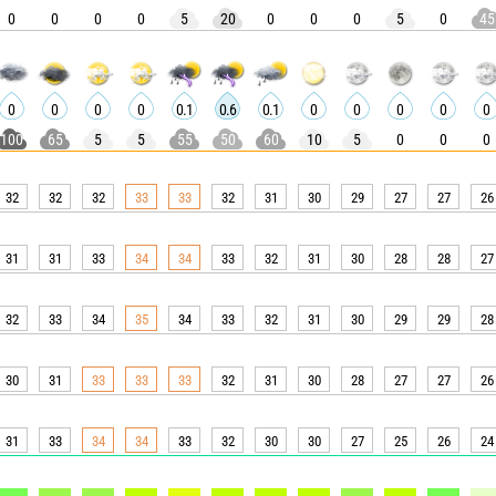
0
0
0
0
5
20
0
0
0
5
0
45
0
0
0
0
0.1
0.6
0.1
0
0
0
0
0
100
65
5
5
55
50
60
10
5
0
0
0
32
32
32
33
33
32
31
30
29
27
27
26
31
31
33
34
34
33
32
31
30
28
28
27
32
33
34
35
34
33
32
31
30
29
29
28
30
31
33
33
33
32
31
30
28
27
27
26
31
33
34
34
33
32
30
30
27
25
26
24