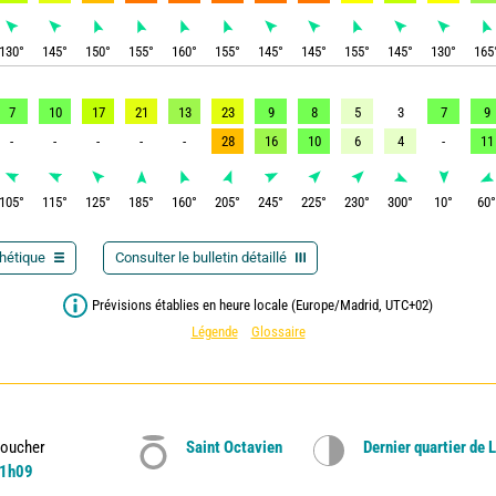
130
°
145
°
150
°
155
°
160
°
155
°
145
°
145
°
155
°
145
°
130
°
165
7
10
17
21
13
23
9
8
5
3
7
9
-
-
-
-
-
28
16
10
6
4
-
11
105
°
115
°
125
°
185
°
160
°
205
°
245
°
225
°
230
°
300
°
10
°
60
thétique
Consulter le bulletin détaillé
Prévisions établies en heure locale (Europe/Madrid, UTC+02)
Légende
Glossaire
oucher
Saint Octavien
Dernier quartier de 
1h09