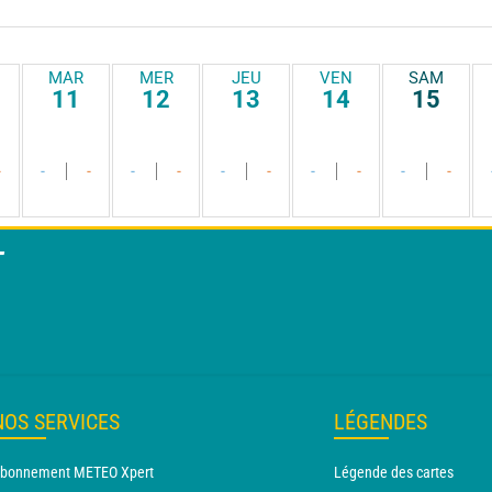
MAR
MER
JEU
VEN
SAM
11
12
13
14
15
-
-
-
-
-
-
-
-
-
-
-
T
NOS SERVICES
LÉGENDES
bonnement METEO Xpert
Légende des cartes