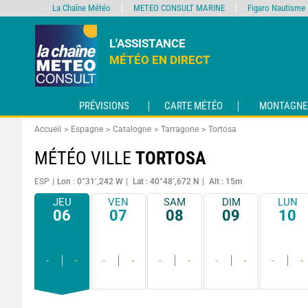
La Chaîne Météo
METEO CONSULT MARINE
Figaro Nautisme
L'ASSISTANCE
MÉTÉO EN DIRECT
PRÉVISIONS
CARTE MÉTÉO
MONTAGNE
Accueil
Espagne
Catalogne
Tarragone
Tortosa
MÉTÉO VILLE
TORTOSA
ESP
Lon : 0°31’,242 W
Lat : 40°48’,672 N
Alt : 15m
JEU
VEN
SAM
DIM
LUN
06
07
08
09
10
-
-
-
-
-
-
-
-
-
-