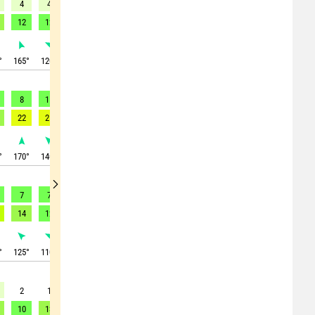
4
4
6
11
13
12
9
8
6
12
12
16
23
26
24
19
18
12
°
165
°
120
°
35
°
345
°
345
°
335
°
320
°
320
°
335
°
8
11
8
18
16
7
4
3
5
22
21
12
33
34
29
14
7
12
°
170
°
140
°
35
°
20
°
20
°
320
°
260
°
295
°
320
°
7
7
5
4
2
2
2
3
3
14
12
12
11
8
3
4
4
8
°
125
°
110
°
80
°
90
°
75
°
120
°
100
°
145
°
155
°
2
1
5
4
3
3
2
2
2
10
13
9
8
8
6
6
6
6