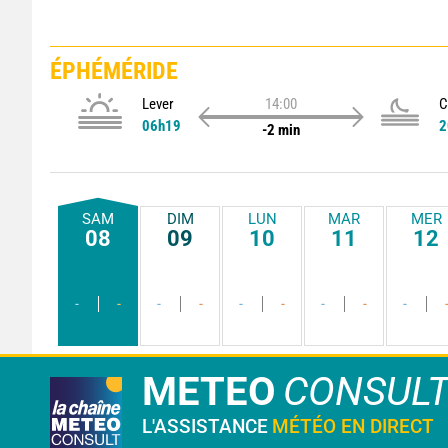
ÉPHÉMÉRIDE
Lever
14:00
C
06h19
2
-2 min
SAM
DIM
LUN
MAR
MER
08
09
10
11
12
-
-
-
-
-
-
-
-
-
METEO
CONSUL
L'ASSISTANCE
MÉTÉO EN DIRECT