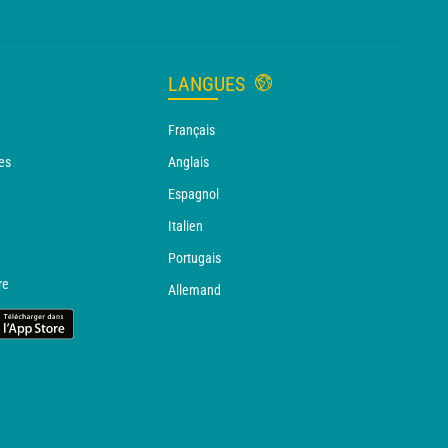
LANGUES
Français
es
Anglais
Espagnol
Italien
Portugais
re
Allemand