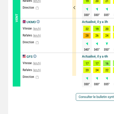
Rafales
19
20
21
(km/h)
Direction
(°)
330
°
330
°
335
°
VENT
Actualisé, il y a 3h
UKMO
Vitesse
(km/h)
22
19
20
Rafales
28
26
24
(km/h)
Direction
(°)
340
°
345
°
350
°
Actualisé, il y a 6h
GFS
Vitesse
(km/h)
17
17
16
Rafales
23
24
22
(km/h)
Direction
(°)
330
°
330
°
335
°
Consulter le bulletin syn