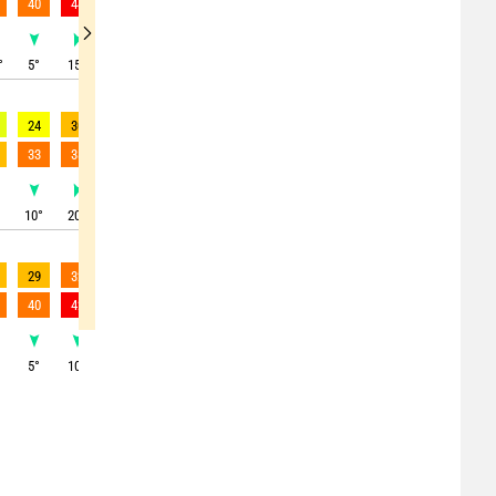
40
44
45
46
45
41
36
37
39
°
5
°
15
°
15
°
20
°
25
°
25
°
15
°
20
°
15
°
24
30
25
25
28
27
22
23
23
33
38
38
38
36
39
39
28
29
°
10
°
20
°
25
°
10
°
15
°
20
°
15
°
10
°
0
°
29
32
26
28
23
20
15
14
15
40
42
38
41
37
29
16
15
17
5
°
10
°
15
°
25
°
360
°
330
°
335
°
340
°
335
°