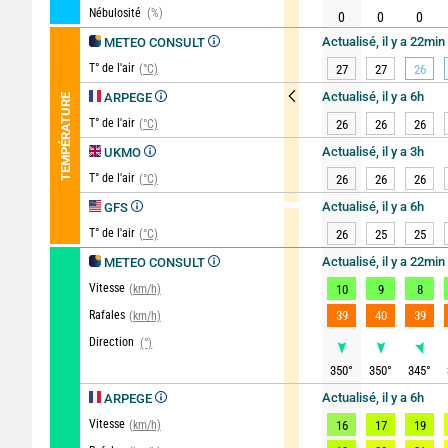
Nébulosité
(%)
0
0
0
Actualisé, il y a 22min
METEO CONSULT
T° de l'air
(°C)
27
27
26
Actualisé, il y a 6h
ARPEGE
TEMPÉRATURE
T° de l'air
(°C)
26
26
26
Actualisé, il y a 3h
UKMO
T° de l'air
(°C)
26
26
26
Actualisé, il y a 6h
GFS
T° de l'air
(°C)
26
25
25
Actualisé, il y a 22min
METEO CONSULT
Vitesse
(km/h)
10
9
8
Rafales
39
40
39
(km/h)
Direction
(°)
350
°
350
°
345
°
Actualisé, il y a 6h
ARPEGE
Vitesse
(km/h)
16
17
19