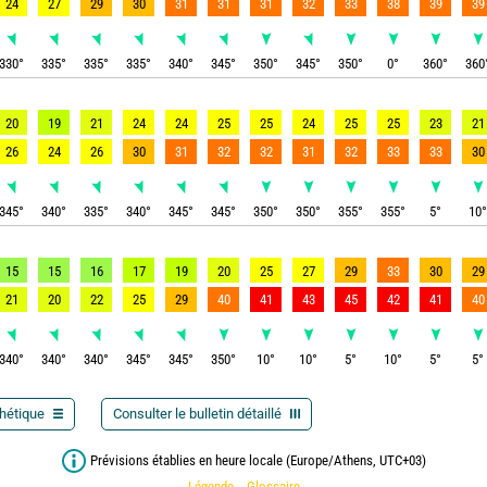
24
27
29
30
31
31
31
32
33
38
39
39
330
°
335
°
335
°
335
°
340
°
345
°
350
°
345
°
350
°
0
°
360
°
360
20
19
21
24
24
25
25
24
25
25
23
21
26
24
26
30
31
32
32
31
32
33
33
30
345
°
340
°
335
°
340
°
345
°
345
°
350
°
350
°
355
°
355
°
5
°
10
15
15
16
17
19
20
25
27
29
33
30
29
21
20
22
25
29
40
41
43
45
42
41
40
340
°
340
°
340
°
345
°
345
°
350
°
10
°
10
°
5
°
10
°
5
°
5
°
thétique
Consulter le bulletin détaillé
Prévisions établies en heure locale (Europe/Athens, UTC+03)
Légende
Glossaire