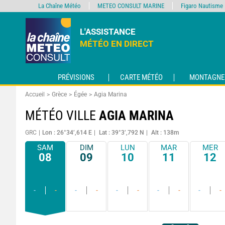
La Chaîne Météo
METEO CONSULT MARINE
Figaro Nautisme
L'ASSISTANCE
MÉTÉO EN DIRECT
PRÉVISIONS
CARTE MÉTÉO
MONTAGNE
Accueil
Grèce
Égée
Agia Marina
MÉTÉO VILLE
AGIA MARINA
GRC
Lon : 26°34’,614 E
Lat : 39°3’,792 N
Alt : 138m
SAM
DIM
LUN
MAR
MER
08
09
10
11
12
-
-
-
-
-
-
-
-
-
-