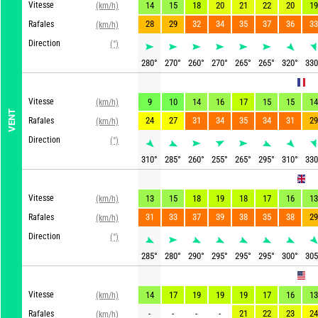
Vitesse
14
15
18
20
21
22
20
19
(km/h)
28
29
32
34
35
37
36
33
Rafales
(km/h)
Direction
(°)
280
°
270
°
260
°
270
°
265
°
265
°
320
°
330
ARPEGE
Vitesse
9
10
14
16
17
15
15
14
(km/h)
VENT
24
27
31
34
35
34
31
29
Rafales
(km/h)
Direction
(°)
310
°
285
°
260
°
255
°
265
°
295
°
310
°
330
UKMO
Vitesse
13
15
18
19
18
17
16
13
(km/h)
31
33
37
39
38
35
38
29
Rafales
(km/h)
Direction
(°)
285
°
280
°
290
°
295
°
295
°
295
°
300
°
305
GFS
Vitesse
14
17
19
19
19
17
16
13
(km/h)
-
-
-
-
21
22
23
24
Rafales
(km/h)