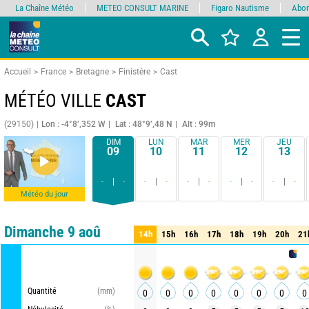
La Chaîne Météo
METEO CONSULT MARINE
Figaro Nautisme
Abon
Accueil
France
Bretagne
Finistère
Cast
MÉTÉO VILLE
CAST
(29150)
Lon : -4°8’,352 W
Lat : 48°9’,48 N
Alt : 99m
DIM
LUN
MAR
MER
JEU
09
10
11
12
13
-
-
-
-
-
-
-
-
-
-
Météo du jour
Comparateur
détaillé
synthétique
Dimanche 9 aoû
14h
15h
16h
17h
18h
19h
20h
21
14h
15h
16h
17h
18h
19h
20h
21
METEO C
Quantité
(mm)
0
0
0
0
0
0
0
0