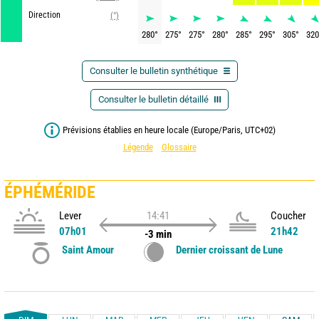
Direction
(°)
280
°
275
°
275
°
280
°
285
°
295
°
305
°
320
Consulter le bulletin synthétique
Consulter le bulletin détaillé
Prévisions établies en heure locale (Europe/Paris, UTC+02)
Légende
Glossaire
ÉPHÉMÉRIDE
Lever
14:41
Coucher
07h01
21h42
-3 min
Saint Amour
Dernier croissant de Lune