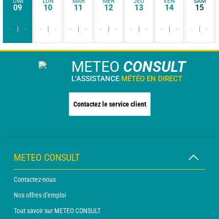
DIM
LUN
MAR
MER
JEU
VEN
SAM
09
10
11
12
13
14
15
-
-
-
-
-
-
-
-
-
-
-
-
-
-
METEO
CONSULT
L'ASSISTANCE
MÉTÉO EN DIRECT
Contactez le service client
METEO CONSULT
Contactez-nous
Nos offres d'emploi
Tout savoir sur METEO CONSULT