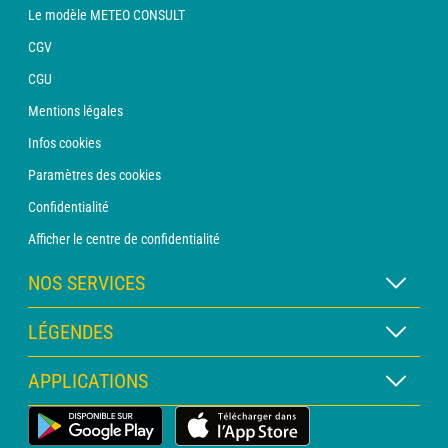
Le modèle METEO CONSULT
CGV
CGU
Mentions légales
Infos cookies
Paramètres des cookies
Confidentialité
Afficher le centre de confidentialité
NOS SERVICES
Abonnement METEO Xpert
LÉGENDES
Abonnement METEO PRO
Légende des cartes
APPLICATIONS
Consultation avec un prévisionniste
Légende des pictogrammes
Bulletin PRO
Application Météo Terrestre
Glossaire