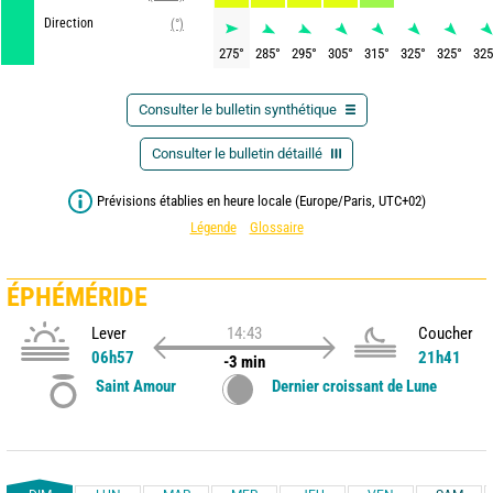
Direction
(°)
275
°
285
°
295
°
305
°
315
°
325
°
325
°
325
Consulter le bulletin synthétique
Consulter le bulletin détaillé
Prévisions établies en heure locale (Europe/Paris, UTC+02)
Légende
Glossaire
ÉPHÉMÉRIDE
Lever
14:43
Coucher
06h57
21h41
-3 min
Saint Amour
Dernier croissant de Lune