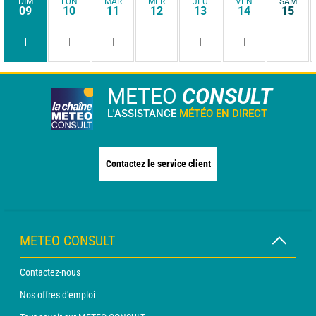
DIM
LUN
MAR
MER
JEU
VEN
SAM
09
10
11
12
13
14
15
-
-
-
-
-
-
-
-
-
-
-
-
-
-
METEO
CONSULT
L'ASSISTANCE
MÉTÉO EN DIRECT
Contactez le service client
METEO CONSULT
Contactez-nous
Nos offres d'emploi