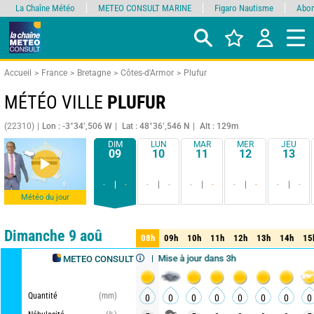
La Chaîne Météo
METEO CONSULT MARINE
Figaro Nautisme
Abon
Accueil
France
Bretagne
Côtes-d'Armor
Plufur
MÉTÉO VILLE
PLUFUR
(22310)
Lon : -3°34’,506 W
Lat : 48°36’,546 N
Alt : 129m
DIM
LUN
MAR
MER
JEU
09
10
11
12
13
-
-
-
-
-
-
-
-
-
-
Météo du jour
Comparateur
détaillé
synthétique
Dimanche 9 aoû
08h
09h
10h
11h
12h
13h
14h
15
08h
09h
10h
11h
12h
13h
14h
15
Mise à jour dans 3h
METEO CONSULT
Quantité
(mm)
0
0
0
0
0
0
0
0