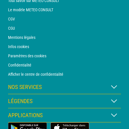
Tout savoir sur METEO CONSULT
Le modèle METEO CONSULT
CGV
CGU
Mentions légales
Infos cookies
Paramètres des cookies
Confidentialité
Afficher le centre de confidentialité
NOS SERVICES
Abonnement METEO Xpert
LÉGENDES
Abonnement METEO PRO
Légende des cartes
APPLICATIONS
Consultation avec un prévisionniste
Légende des pictogrammes
Bulletin PRO
Application Météo Terrestre