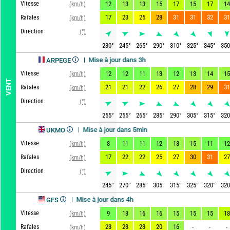
Vitesse
12
13
13
15
17
15
17
14
(km/h)
17
23
25
28
31
31
32
31
Rafales
(km/h)
Direction
(°)
230
°
245
°
265
°
290
°
310
°
325
°
345
°
350
Mise à jour dans 3h
ARPEGE
Vitesse
12
12
11
13
12
13
14
15
(km/h)
VENT
21
21
22
26
27
28
29
31
Rafales
(km/h)
Direction
(°)
255
°
255
°
265
°
285
°
290
°
305
°
315
°
320
Mise à jour dans 5min
UKMO
Vitesse
8
11
11
12
13
15
11
12
(km/h)
17
22
22
25
27
30
31
27
Rafales
(km/h)
Direction
(°)
245
°
270
°
285
°
305
°
315
°
325
°
320
°
320
Mise à jour dans 4h
GFS
Vitesse
9
13
16
16
15
15
15
18
(km/h)
23
23
23
20
16
-
-
-
Rafales
(km/h)