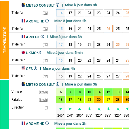
Mise à jour dans 3h
METEO CONSULT
T° de l'air
14
17
21
23
23
24
24
25
(°C)
Mise à jour dans 2h
AROME HD
T° de l'air
15
19
21
24
25
26
25
25
(°C)
TEMPÉRATURE
Mise à jour dans 3h
ARPEGE
T° de l'air
17
18
19
21
23
24
25
25
(°C)
Mise à jour dans 5min
UKMO
T° de l'air
16
18
20
22
23
24
24
25
(°C)
Mise à jour dans 4h
GFS
T° de l'air
16
19
22
24
25
27
27
28
(°C)
Mise à jour dans 3h
METEO CONSULT
Vitesse
6
7
8
10
14
12
13
14
(km/h)
13
17
18
23
30
27
28
30
Rafales
(km/h)
Direction
(°)
245
°
270
°
285
°
305
°
320
°
325
°
325
°
330
Mise à jour dans 2h
AROME HD