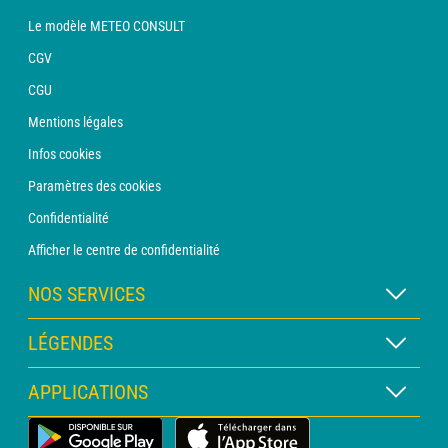
Le modèle METEO CONSULT
CGV
CGU
Mentions légales
Infos cookies
Paramètres des cookies
Confidentialité
Afficher le centre de confidentialité
NOS SERVICES
Abonnement METEO Xpert
LÉGENDES
Abonnement METEO PRO
Légende des cartes
APPLICATIONS
Consultation avec un prévisionniste
Légende des pictogrammes
Bulletin PRO
Application Météo Terrestre