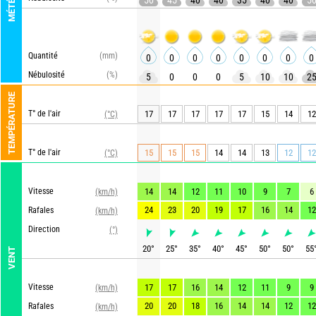
MÉTÉO
50
45
40
40
35
40
40
5
Quantité
(mm)
0
0
0
0
0
0
0
0
Nébulosité
(%)
5
0
0
0
5
10
10
2
TEMPÉRATURE
T° de l'air
17
17
17
17
17
15
14
12
(°C)
T° de l'air
15
15
15
14
14
13
12
12
(°C)
Vitesse
14
14
12
11
10
9
7
6
(km/h)
24
23
20
19
17
16
14
12
Rafales
(km/h)
Direction
(°)
20
°
25
°
35
°
40
°
45
°
50
°
50
°
55
VENT
Vitesse
17
17
16
14
12
11
9
9
(km/h)
20
20
18
16
14
14
12
12
Rafales
(km/h)