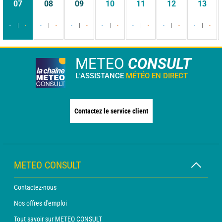
07
08
09
10
11
12
13
-
-
-
-
-
-
-
-
-
-
-
-
-
-
METEO
CONSULT
L'ASSISTANCE
MÉTÉO EN DIRECT
Contactez le service client
METEO CONSULT
Contactez-nous
Nos offres d'emploi
Tout savoir sur METEO CONSULT