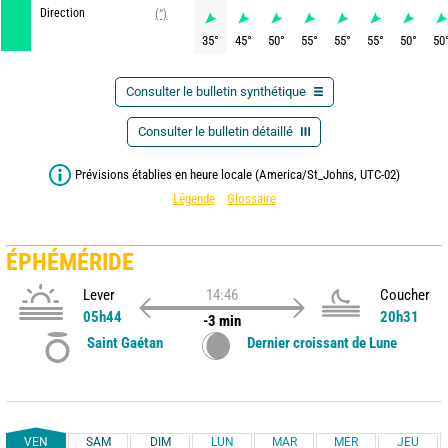
Direction
(°)
35
°
45
°
50
°
55
°
55
°
55
°
50
°
50
Consulter le bulletin synthétique
Consulter le bulletin détaillé
Prévisions établies en heure locale (America/St_Johns, UTC-02)
Légende
Glossaire
ÉPHÉMÉRIDE
Lever
14:46
Coucher
05h44
20h31
-3 min
Saint Gaétan
Dernier croissant de Lune
VEN
SAM
DIM
LUN
MAR
MER
JEU