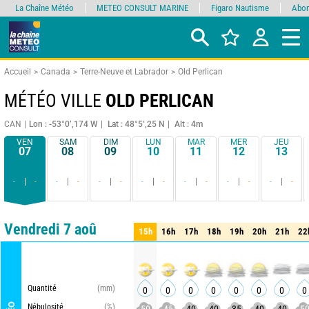
La Chaîne Météo
METEO CONSULT MARINE
Figaro Nautisme
Abon
Accueil
Canada
Terre-Neuve et Labrador
Old Perlican
MÉTÉO VILLE
OLD PERLICAN
CAN
Lon : -53°0’,174 W
Lat : 48°5’,25 N
Alt : 4m
VEN
SAM
DIM
LUN
MAR
MER
JEU
07
08
09
10
11
12
13
-
-
-
-
-
-
-
-
-
-
-
-
-
-
Comparateur
détaillé
synthétique
Vendredi 7 aoû
15h
16h
17h
18h
19h
20h
21h
22
15h
16h
17h
18h
19h
20h
21h
22
Quantité
(mm)
0
0
0
0
0
0
0
0
Nébulosité
(%)