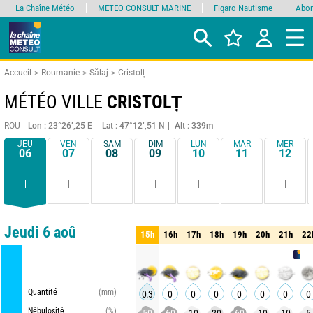
La Chaîne Météo
METEO CONSULT MARINE
Figaro Nautisme
Abon
Accueil
Roumanie
Sălaj
Cristolț
MÉTÉO VILLE
CRISTOLȚ
ROU
Lon : 23°26’,25 E
Lat : 47°12’,51 N
Alt : 339m
JEU
VEN
SAM
DIM
LUN
MAR
MER
06
07
08
09
10
11
12
-
-
-
-
-
-
-
-
-
-
-
-
-
-
Comparateur
détaillé
synthétique
Jeudi 6 aoû
15h
16h
17h
18h
19h
20h
21h
22
15h
16h
17h
18h
19h
20h
21h
22
METEO 
Quantité
(mm)
0.3
0
0
0
0
0
0
0
Nébulosité
(%)