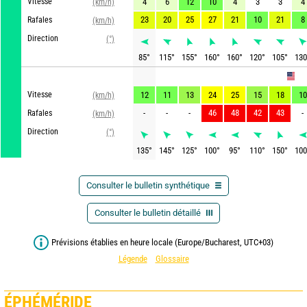
Vitesse
4
6
12
10
4
3
3
4
(km/h)
23
20
25
27
21
10
21
8
Rafales
(km/h)
Direction
(°)
85
°
115
°
155
°
160
°
160
°
120
°
105
°
130
GFS
Vitesse
12
11
13
24
25
15
18
10
(km/h)
-
-
-
46
48
42
43
-
Rafales
(km/h)
Direction
(°)
135
°
145
°
125
°
100
°
95
°
110
°
150
°
100
Consulter le bulletin synthétique
Consulter le bulletin détaillé
Prévisions établies en heure locale (Europe/Bucharest, UTC+03)
Légende
Glossaire
ÉPHÉMÉRIDE