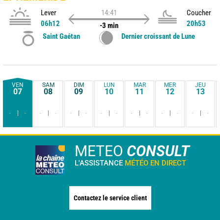
Lever
14:41
Coucher
06h12
20h53
-3 min
Saint Gaétan
Dernier croissant de Lune
VEN
SAM
DIM
LUN
MAR
MER
JEU
07
08
09
10
11
12
13
-
-
-
-
-
-
-
-
-
-
-
-
-
-
METEO
CONSULT
L'ASSISTANCE
MÉTÉO EN DIRECT
Contactez le service client