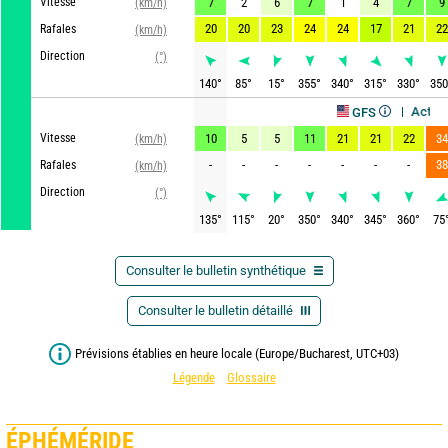
Vitesse
7
2
6
7
1
4
7
9
(km/h)
20
20
23
24
24
17
21
22
Rafales
(km/h)
Direction
(°)
140
°
85
°
15
°
355
°
340
°
315
°
330
°
350
Actualisé, il y
GFS
Vitesse
10
5
5
11
21
21
22
34
(km/h)
-
-
-
-
-
-
-
38
Rafales
(km/h)
Direction
(°)
135
°
115
°
20
°
350
°
340
°
345
°
360
°
75
Consulter le bulletin synthétique
Consulter le bulletin détaillé
Prévisions établies en heure locale (Europe/Bucharest, UTC+03)
Légende
Glossaire
ÉPHÉMÉRIDE