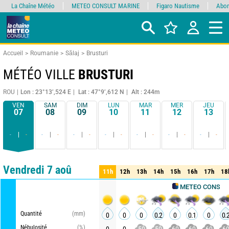
La Chaîne Météo
METEO CONSULT MARINE
Figaro Nautisme
Abon
Accueil
Roumanie
Sălaj
Brusturi
MÉTÉO VILLE
BRUSTURI
ROU
Lon : 23°13’,524 E
Lat : 47°9’,612 N
Alt : 244m
VEN
SAM
DIM
LUN
MAR
MER
JEU
07
08
09
10
11
12
13
-
-
-
-
-
-
-
-
-
-
-
-
-
-
Comparateur
détaillé
synthétique
Vendredi 7 aoû
11h
12h
13h
14h
15h
16h
17h
18
11h
12h
13h
14h
15h
16h
17h
18
METEO CONSULT
Quantité
(mm)
0
0
0
0.2
0
0.1
0
0.
Nébulosité
(%)