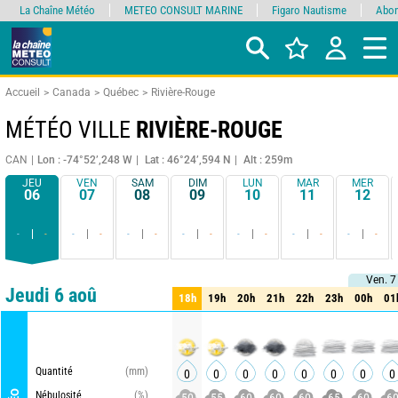
La Chaîne Météo
METEO CONSULT MARINE
Figaro Nautisme
Abon
Accueil
Canada
Québec
Rivière-Rouge
MÉTÉO VILLE
RIVIÈRE-ROUGE
CAN
Lon : -74°52’,248 W
Lat : 46°24’,594 N
Alt : 259m
JEU
VEN
SAM
DIM
LUN
MAR
MER
06
07
08
09
10
11
12
-
-
-
-
-
-
-
-
-
-
-
-
-
-
Ven. 7
Ven. 7
Comparateur
détaillé
synthétique
Jeudi 6 aoû
18h
19h
20h
21h
22h
23h
00h
01
18h
19h
20h
21h
22h
23h
00h
01
ME
Quantité
(mm)
0
0
0
0
0
0
0
0
Nébulosité
(%)