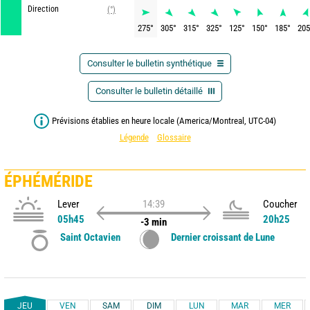
Direction
(°)
275
°
305
°
315
°
325
°
125
°
150
°
185
°
205
Consulter le bulletin synthétique
Consulter le bulletin détaillé
Prévisions établies en heure locale (America/Montreal, UTC-04)
Légende
Glossaire
ÉPHÉMÉRIDE
Lever
14:39
Coucher
05h45
20h25
-3 min
Saint Octavien
Dernier croissant de Lune
JEU
VEN
SAM
DIM
LUN
MAR
MER