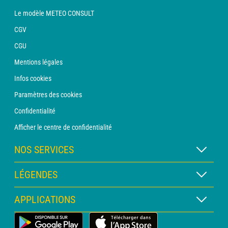
Le modèle METEO CONSULT
CGV
CGU
Mentions légales
Infos cookies
Paramètres des cookies
Confidentialité
Afficher le centre de confidentialité
NOS SERVICES
Abonnement METEO Xpert
LÉGENDES
Abonnement METEO PRO
Légende des cartes
APPLICATIONS
Consultation avec un prévisionniste
Légende des pictogrammes
Bulletin PRO
Application Météo Terrestre