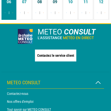
06
07
08
09
10
11
12
-
-
-
-
-
-
-
-
-
-
-
-
-
-
METEO
CONSULT
L'ASSISTANCE
MÉTÉO EN DIRECT
Contactez le service client
METEO CONSULT
Contactez-nous
Nos offres d'emploi
Tout savoir sur METEO CONSULT