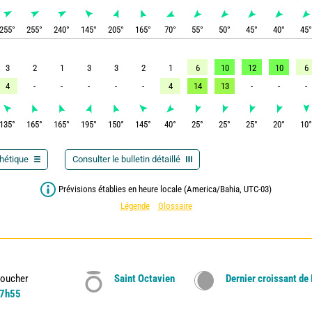
255
°
255
°
240
°
145
°
205
°
165
°
70
°
55
°
50
°
45
°
40
°
45
3
2
1
3
3
2
1
6
10
12
10
6
4
-
-
-
-
-
4
14
13
-
-
-
135
°
165
°
165
°
195
°
150
°
145
°
40
°
25
°
25
°
25
°
20
°
10
thétique
Consulter le bulletin détaillé
Prévisions établies en heure locale (America/Bahia, UTC-03)
Légende
Glossaire
oucher
Saint Octavien
Dernier croissant de
7h55