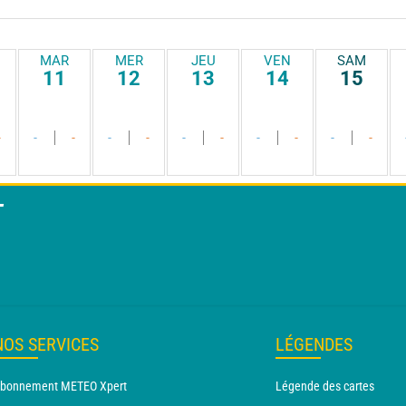
MAR
MER
JEU
VEN
SAM
11
12
13
14
15
-
-
-
-
-
-
-
-
-
-
-
T
NOS SERVICES
LÉGENDES
bonnement METEO Xpert
Légende des cartes