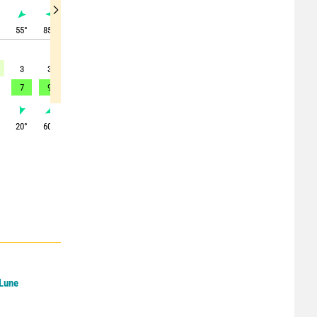
°
55
°
85
°
110
°
105
°
95
°
65
°
20
°
0
°
20
°
3
3
6
8
8
5
3
3
5
7
9
11
-
-
-
-
-
-
°
20
°
60
°
70
°
70
°
60
°
50
°
10
°
10
°
85
°
 Lune