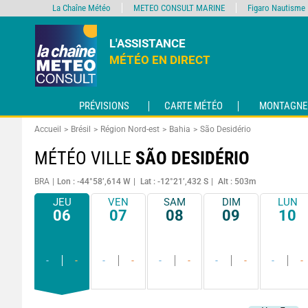
La Chaîne Météo
METEO CONSULT MARINE
Figaro Nautisme
L'ASSISTANCE
MÉTÉO EN DIRECT
PRÉVISIONS
CARTE MÉTÉO
MONTAGNE
Accueil
Brésil
Région Nord-est
Bahia
São Desidério
MÉTÉO VILLE
SÃO DESIDÉRIO
BRA
Lon : -44°58’,614 W
Lat : -12°21’,432 S
Alt : 503m
JEU
VEN
SAM
DIM
LUN
06
07
08
09
10
-
-
-
-
-
-
-
-
-
-