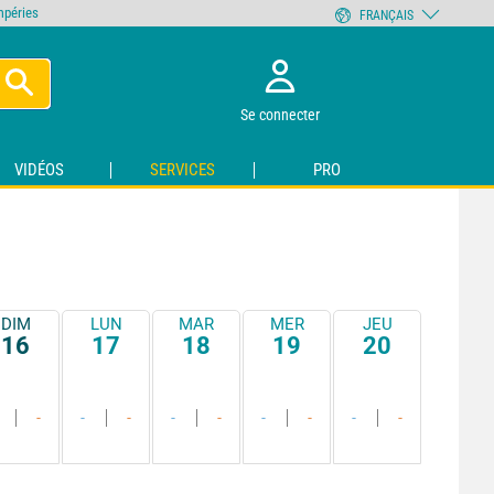
empéries
FRANÇAIS
Se connecter
VIDÉOS
SERVICES
PRO
DIM
LUN
MAR
MER
JEU
16
17
18
19
20
-
-
-
-
-
-
-
-
-