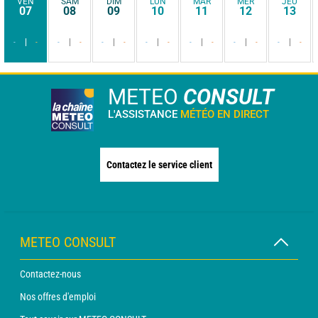
VEN
SAM
DIM
LUN
MAR
MER
JEU
07
08
09
10
11
12
13
-
-
-
-
-
-
-
-
-
-
-
-
-
-
METEO
CONSULT
L'ASSISTANCE
MÉTÉO EN DIRECT
Contactez le service client
METEO CONSULT
Contactez-nous
Nos offres d'emploi