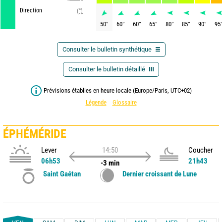
Direction
(°)
50
°
60
°
60
°
65
°
80
°
85
°
90
°
95
Consulter le bulletin synthétique
Consulter le bulletin détaillé
Prévisions établies en heure locale (Europe/Paris, UTC+02)
Légende
Glossaire
ÉPHÉMÉRIDE
Lever
14:50
Coucher
06h53
21h43
-3 min
Saint Gaétan
Dernier croissant de Lune