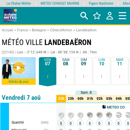
La Chaîne Météo
METEO CONSULT MARINE
Figaro Nautisme
Abon
Accueil
France
Bretagne
Côtes-d'Armor
Landebaëron
MÉTÉO VILLE
LANDEBAËRON
(22140)
Lon : -3°12’,648 W
Lat : 48°38’,154 N
Alt : 76m
VEN
SAM
DIM
LUN
MAR
07
08
09
10
11
-
-
-
-
-
-
-
-
-
-
Météo du jour
Sam. 8
Sam. 8
Comparateur
détaillé
synthétique
Vendredi 7 aoû
22h
23h
00h
01h
02h
03h
04h
05
22h
23h
00h
01h
02h
03h
04h
05
METEO CONSULT
Quantité
(mm)
0
0
0
0
0
0
0
0