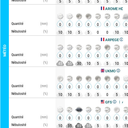
Nébulosité
(%)
5
5
5
5
5
5
5
5
Actu
AROME HD
Quantité
(mm)
0
0
0
0
0
0
0
0
Nébulosité
(%)
10
10
5
5
0
0
10
1
Actuali
ARPEGE
MÉTÉO
Quantité
(mm)
0
0
0
0
0
0
0
0
Nébulosité
(%)
45
55
30
10
5
5
10
1
Actualisé
UKMO
Quantité
(mm)
0
0
0
0
0
0
0
0
Nébulosité
(%)
10
10
5
5
5
0
5
1
Actualisé, i
GFS
Quantité
(mm)
0
0
0
0
0
0
0
0
Nébulosité
(%)
10
35
85
55
5
5
5
1