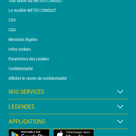
Tout savoir sur METEO CONSULT
Le modèle METEO CONSULT
CGV
CGU
Mentions légales
Infos cookies
Paramètres des cookies
Confidentialité
Afficher le centre de confidentialité
NOS SERVICES
Abonnement METEO Xpert
LÉGENDES
Abonnement METEO PRO
Légende des cartes
APPLICATIONS
Consultation avec un prévisionniste
Légende des pictogrammes
Bulletin PRO
Application Météo Terrestre