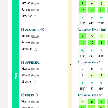
Vitesse
(km/h)
7
6
6
Rafales
12
11
11
(km/h)
Direction
(°)
210
°
245
°
280
°
Actualisé, il y a 16min
AROME HD
Vitesse
(km/h)
7
5
5
Rafales
11
10
8
(km/h)
Direction
(°)
310
°
300
°
330
°
Actualisé, il y a 1h
ARPEGE
Vitesse
(km/h)
2
3
2
VENT
Rafales
3
4
4
(km/h)
Direction
(°)
350
°
5
°
330
°
Actualisé, il y a 5h
UKMO
Vitesse
(km/h)
6
8
8