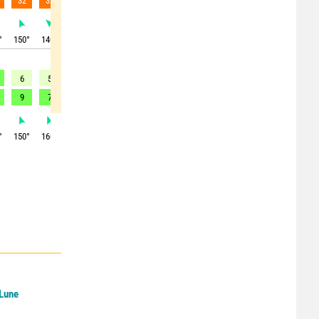
32
32
24
23
24
14
6
14
4
°
150
°
140
°
115
°
65
°
60
°
70
°
110
°
175
°
280
°
6
5
3
2
2
5
6
6
6
9
7
5
5
-
-
-
-
-
°
150
°
160
°
170
°
220
°
260
°
310
°
315
°
325
°
325
°
 Lune