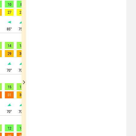
10
8
8
8
7
5
3
3
4
27
25
22
21
20
16
13
9
9
°
85
°
75
°
70
°
55
°
35
°
15
°
330
°
305
°
320
°
14
14
12
12
10
5
7
4
2
29
30
28
24
24
18
10
12
6
°
70
°
70
°
70
°
60
°
55
°
35
°
295
°
275
°
205
°
15
13
13
11
8
5
2
1
2
31
30
26
25
21
15
10
3
4
°
70
°
70
°
65
°
60
°
60
°
55
°
55
°
190
°
225
°
12
10
9
11
8
3
2
1
2