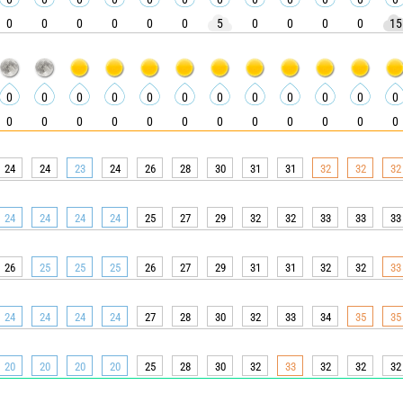
0
0
0
0
0
0
5
0
0
0
0
15
0
0
0
0
0
0
0
0
0
0
0
0
0
0
0
0
0
0
0
0
0
0
0
0
24
24
23
24
26
28
30
31
31
32
32
32
24
24
24
24
25
27
29
32
32
33
33
33
26
25
25
25
26
27
29
31
31
32
32
33
24
24
24
24
27
28
30
32
33
34
35
35
20
20
20
20
25
28
30
32
33
32
32
32