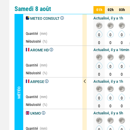
Comparateur
détaillé
Samedi 8 août
01h
02h
03h
01h
02h
03h
Actualisé, il y a 1h
METEO CONSULT
Quantité
(mm)
0
0
0
Nébulosité
(%)
0
0
0
Actualisé, il y a 16min
AROME HD
Quantité
(mm)
0
0
0
Nébulosité
(%)
0
0
0
Actualisé, il y a 1h
ARPEGE
MÉTÉO
Quantité
(mm)
0
0
0
Nébulosité
(%)
0
0
0
Actualisé, il y a 5h
UKMO
Quantité
(mm)
0
0
0