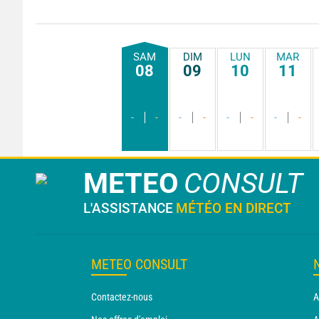
SAM
DIM
LUN
MAR
08
09
10
11
-
-
-
-
-
-
-
-
METEO
CONSULT
L'ASSISTANCE
MÉTÉO EN DIRECT
METEO CONSULT
Contactez-nous
A