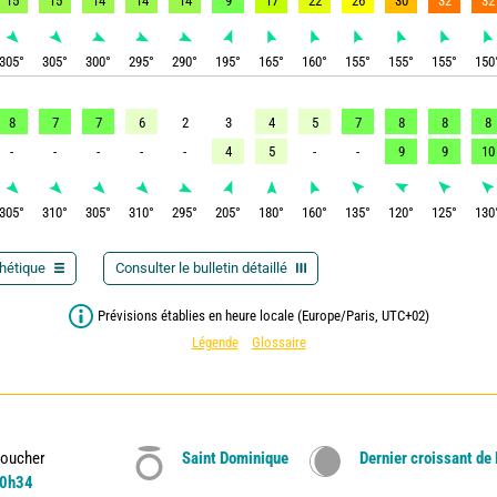
15
15
14
14
14
9
17
22
26
30
32
32
305
°
305
°
300
°
295
°
290
°
195
°
165
°
160
°
155
°
155
°
155
°
150
8
7
7
6
2
3
4
5
7
8
8
8
-
-
-
-
-
4
5
-
-
9
9
10
305
°
310
°
305
°
310
°
295
°
205
°
180
°
160
°
135
°
120
°
125
°
130
thétique
Consulter le bulletin détaillé
Prévisions établies en heure locale (Europe/Paris, UTC+02)
Légende
Glossaire
oucher
Saint Dominique
Dernier croissant de
0h34