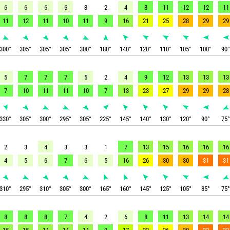
6
6
6
6
3
2
4
8
11
12
12
11
11
12
11
10
11
9
16
21
25
28
29
29
300
°
305
°
305
°
305
°
300
°
180
°
140
°
120
°
110
°
105
°
100
°
90
5
7
7
7
5
2
4
9
12
13
13
13
7
10
11
11
10
7
13
23
27
29
29
28
330
°
305
°
300
°
295
°
305
°
225
°
145
°
140
°
130
°
120
°
90
°
75
2
3
4
3
3
1
7
13
15
16
16
16
4
5
6
7
6
5
16
26
30
30
31
31
310
°
295
°
310
°
305
°
300
°
165
°
160
°
145
°
125
°
105
°
85
°
75
8
8
8
7
4
2
6
8
11
13
14
14