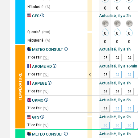
Nébulosité
(%)
0
0
0
Actualisé, il y a 2h
GFS
Quantité
(mm)
0
0
0
Nébulosité
(%)
0
0
0
Actualisé, il y a 1h
METEO CONSULT
T° de l'air
(°C)
25
24
24
Actualisé, il y a 16min
AROME HD
T° de l'air
(°C)
25
24
24
TEMPÉRATURE
Actualisé, il y a 1h
ARPEGE
T° de l'air
(°C)
26
26
26
Actualisé, il y a 5h
UKMO
T° de l'air
(°C)
25
24
24
Actualisé, il y a 2h
GFS
T° de l'air
(°C)
20
20
20
Actualisé, il y a 1h
METEO CONSULT