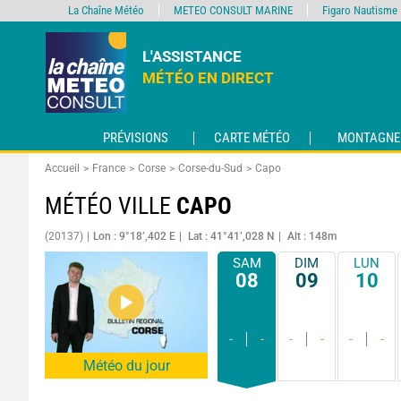
La Chaîne Météo
METEO CONSULT MARINE
Figaro Nautisme
L'ASSISTANCE
MÉTÉO EN DIRECT
PRÉVISIONS
CARTE MÉTÉO
MONTAGNE
Accueil
France
Corse
Corse-du-Sud
Capo
MÉTÉO VILLE
CAPO
(20137)
Lon : 9°18’,402 E
Lat : 41°41’,028 N
Alt : 148m
SAM
DIM
LUN
08
09
10
-
-
-
-
-
-
Météo du jour