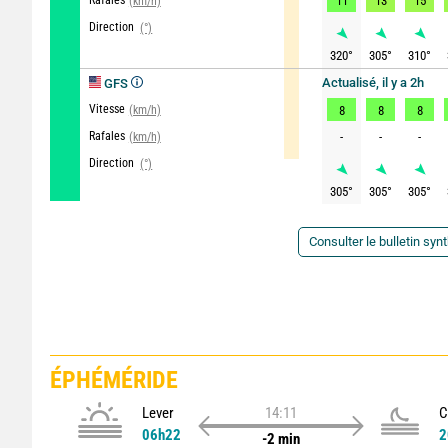
Rafales
11
13
15
(km/h)
Direction
(°)
320
°
305
°
310
°
Actualisé, il y a 2h
GFS
Vitesse
(km/h)
8
8
8
Rafales
-
-
-
(km/h)
Direction
(°)
305
°
305
°
305
°
Consulter le bulletin syn
ÉPHÉMÉRIDE
Lever
14:11
C
06h22
2
-2 min