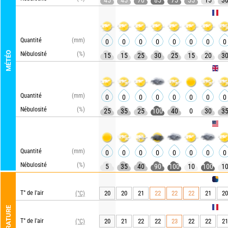
45
45
70
85
75
55
15
3
ARPEGE
Quantité
(mm)
0
0
0
0
0
0
0
0
MÉTÉO
Nébulosité
(%)
15
15
25
30
25
15
20
3
UKMO
Quantité
(mm)
0
0
0
0
0
0
0
0
Nébulosité
(%)
25
35
25
100
40
0
30
3
GFS
Quantité
(mm)
0
0
0
0
0
0
0
0
Nébulosité
(%)
5
35
40
90
100
10
100
1
METEO 
T° de l'air
20
20
21
22
22
22
21
20
(°C)
ARPEGE
TEMPÉRATURE
T° de l'air
20
21
22
22
23
22
22
21
(°C)