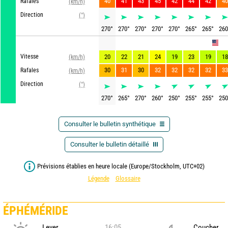
40
41
43
45
42
44
42
40
Rafales
(km/h)
Direction
(°)
270
°
270
°
270
°
270
°
270
°
265
°
265
°
260
GFS
Vitesse
20
22
21
24
19
23
19
18
(km/h)
30
31
30
32
32
32
32
33
Rafales
(km/h)
Direction
(°)
270
°
265
°
270
°
260
°
250
°
255
°
255
°
250
Consulter le bulletin synthétique
Consulter le bulletin détaillé
Prévisions établies en heure locale (Europe/Stockholm, UTC+02)
Légende
Glossaire
ÉPHÉMÉRIDE
Lever
16:05
Coucher