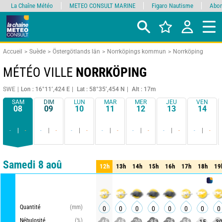
La Chaîne Météo
METEO CONSULT MARINE
Figaro Nautisme
Abon
Accueil
Suède
Östergötlands län
Norrköpings kommun
Norrköping
MÉTÉO VILLE
NORRKÖPING
SWE
Lon : 16°11’,424 E
Lat : 58°35’,454 N
Alt : 17m
SAM
DIM
LUN
MAR
MER
JEU
VEN
08
09
10
11
12
13
14
-
-
-
-
-
-
-
-
-
-
-
-
-
-
Comparateur
détaillé
synthétique
Samedi 8 aoû
12h
13h
14h
15h
16h
17h
18h
19
12h
13h
14h
15h
16h
17h
18h
19
METEO 
Quantité
(mm)
0
0
0
0
0
0
0
0
Nébulosité
(%)