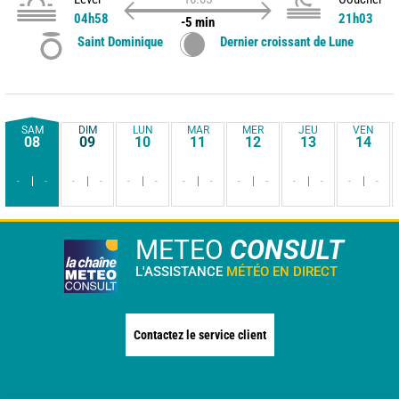
04h58
21h03
-5 min
Saint Dominique
Dernier croissant de Lune
SAM
DIM
LUN
MAR
MER
JEU
VEN
08
09
10
11
12
13
14
-
-
-
-
-
-
-
-
-
-
-
-
-
-
METEO
CONSULT
L'ASSISTANCE
MÉTÉO EN DIRECT
Contactez le service client