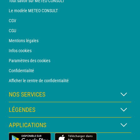
Tout savoir sur METEO CONSULT
Le modèle METEO CONSULT
CGV
CGU
Mentions légales
Infos cookies
Paramètres des cookies
Confidentialité
Afficher le centre de confidentialité
NOS SERVICES
Abonnement METEO Xpert
LÉGENDES
Abonnement METEO PRO
Légende des cartes
APPLICATIONS
Consultation avec un prévisionniste
Légende des pictogrammes
Bulletin PRO
Application Météo Terrestre