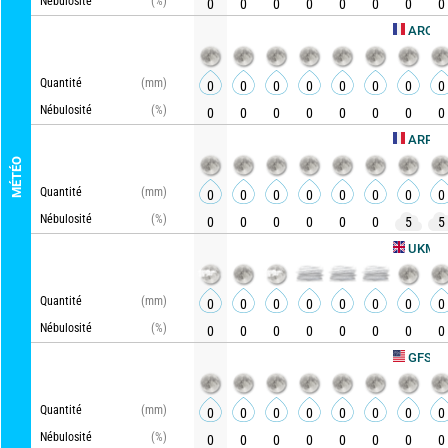
Nébulosité
(%)
0
0
0
0
0
0
0
0
AROME HD
Quantité
(mm)
0
0
0
0
0
0
0
0
Nébulosité
(%)
0
0
0
0
0
0
0
0
ARPEGE
MÉTÉO
Quantité
(mm)
0
0
0
0
0
0
0
0
Nébulosité
(%)
0
0
0
0
0
0
5
5
Ac
UKMO
Quantité
(mm)
0
0
0
0
0
0
0
0
Nébulosité
(%)
0
0
0
0
0
0
0
0
Actu
GFS
Quantité
(mm)
0
0
0
0
0
0
0
0
Nébulosité
(%)
0
0
0
0
0
0
0
0