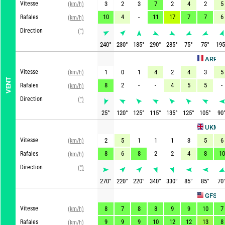
Vitesse
3
2
3
7
2
4
2
5
(km/h)
10
4
-
11
17
7
7
6
Rafales
(km/h)
Direction
(°)
240
°
230
°
185
°
290
°
285
°
75
°
75
°
195
ARPEGE
Vitesse
1
0
1
4
2
4
3
5
(km/h)
VENT
8
2
-
-
4
5
5
-
Rafales
(km/h)
Direction
(°)
25
°
120
°
125
°
115
°
135
°
125
°
105
°
90
Ac
UKMO
Vitesse
2
5
1
1
1
3
5
6
(km/h)
8
6
8
2
2
4
8
10
Rafales
(km/h)
Direction
(°)
270
°
220
°
220
°
340
°
330
°
85
°
85
°
70
Actu
GFS
Vitesse
8
7
8
8
9
9
10
7
(km/h)
9
9
9
10
12
12
13
8
Rafales
(km/h)