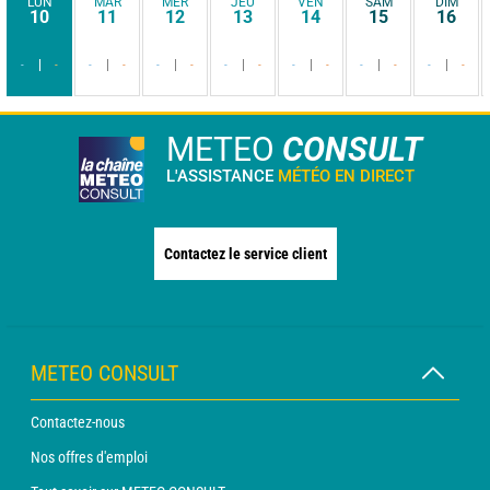
LUN
MAR
MER
JEU
VEN
SAM
DIM
10
11
12
13
14
15
16
-
-
-
-
-
-
-
-
-
-
-
-
-
-
METEO
CONSULT
L'ASSISTANCE
MÉTÉO EN DIRECT
Contactez le service client
METEO CONSULT
Contactez-nous
Nos offres d'emploi