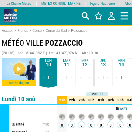
La Chaîne Météo
METEO CONSULT MARINE
Figaro Nautisme
Abon
Accueil
France
Corse
Corse-du-Sud
Pozzaccio
MÉTÉO VILLE
POZZACCIO
(20138)
Lon : 8°44’,982 E
Lat : 41°47’,976 N
Alt : 101m
LUN
MAR
MER
JEU
VEN
10
11
12
13
14
-
-
-
-
-
-
-
-
-
-
Météo du jour
Mar. 11
Mar. 11
Comparateur
détaillé
synthétique
Lundi 10 aoû
21h
22h
23h
00h
01h
02h
03h
04
21h
22h
23h
00h
01h
02h
03h
04
METEO CONS
Quantité
(mm)
0
0
0
0
0
0
0
0