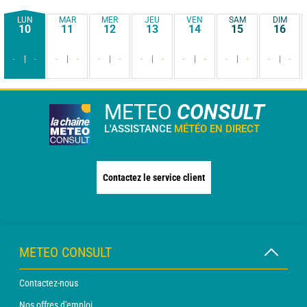
LUN
MAR
MER
JEU
VEN
SAM
DIM
10
11
12
13
14
15
16
-
-
-
-
-
-
-
-
-
-
-
-
-
-
METEO
CONSULT
L'ASSISTANCE
MÉTÉO EN DIRECT
Contactez le service client
METEO CONSULT
Contactez-nous
Nos offres d'emploi