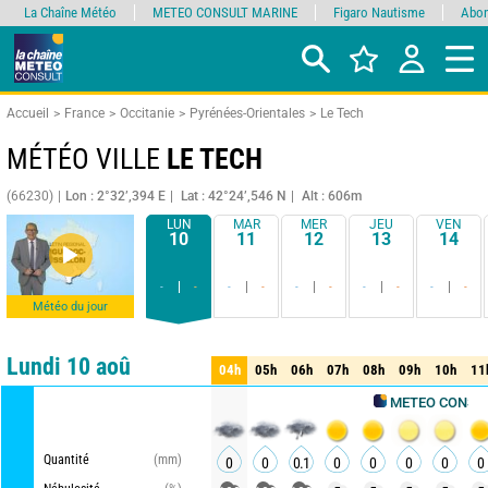
La Chaîne Météo
METEO CONSULT MARINE
Figaro Nautisme
Abon
Accueil
France
Occitanie
Pyrénées-Orientales
Le Tech
MÉTÉO VILLE
LE TECH
(66230)
Lon : 2°32’,394 E
Lat : 42°24’,546 N
Alt : 606m
LUN
MAR
MER
JEU
VEN
10
11
12
13
14
-
-
-
-
-
-
-
-
-
-
Météo du jour
Comparateur
détaillé
synthétique
Lundi 10 aoû
04h
05h
06h
07h
08h
09h
10h
11
04h
05h
06h
07h
08h
09h
10h
11
METEO CONSULT
Quantité
(mm)
0
0
0.1
0
0
0
0
0