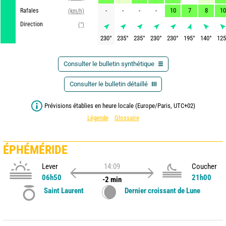
-
-
-
-
10
7
8
10
Rafales
(km/h)
Direction
(°)
230
°
235
°
235
°
230
°
230
°
195
°
140
°
125
Consulter le bulletin synthétique
Consulter le bulletin détaillé
Prévisions établies en heure locale (Europe/Paris, UTC+02)
Légende
Glossaire
ÉPHÉMÉRIDE
Lever
14:09
Coucher
06h50
21h00
-2 min
Saint Laurent
Dernier croissant de Lune