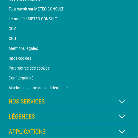
Tout savoir sur METEO CONSULT
Le modèle METEO CONSULT
CGV
CGU
Mentions légales
Infos cookies
Paramètres des cookies
Confidentialité
Afficher le centre de confidentialité
NOS SERVICES
Abonnement METEO Xpert
LÉGENDES
Abonnement METEO PRO
Légende des cartes
APPLICATIONS
Consultation avec un prévisionniste