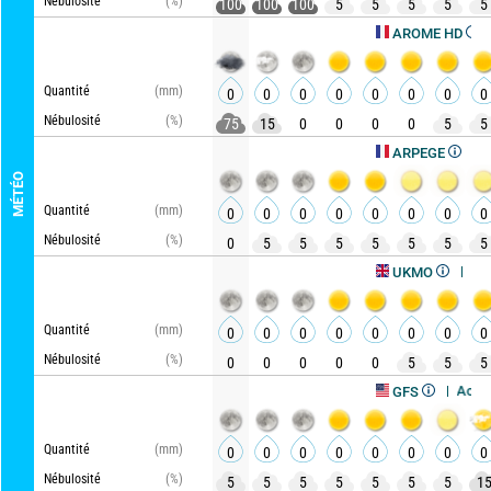
Nébulosité
(%)
100
100
100
5
5
5
5
5
Actual
AROME HD
Quantité
(mm)
0
0
0
0
0
0
0
0
Nébulosité
(%)
75
15
0
0
0
0
5
5
Actualisé
ARPEGE
MÉTÉO
Quantité
(mm)
0
0
0
0
0
0
0
0
Nébulosité
(%)
0
5
5
5
5
5
5
5
Actualisé, 
UKMO
Quantité
(mm)
0
0
0
0
0
0
0
0
Nébulosité
(%)
0
0
0
0
0
5
5
5
Actualisé, il 
GFS
Quantité
(mm)
0
0
0
0
0
0
0
0
Nébulosité
(%)
5
5
5
5
5
5
5
1