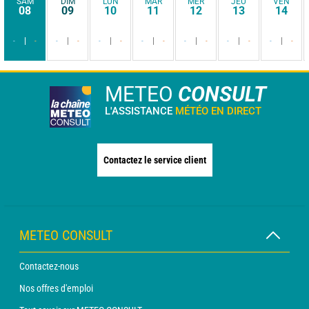
SAM
DIM
LUN
MAR
MER
JEU
VEN
08
09
10
11
12
13
14
-
-
-
-
-
-
-
-
-
-
-
-
-
-
METEO
CONSULT
L'ASSISTANCE
MÉTÉO EN DIRECT
Contactez le service client
METEO CONSULT
Contactez-nous
Nos offres d'emploi