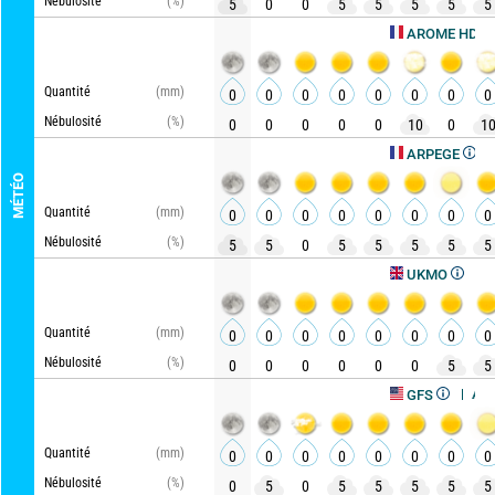
Nébulosité
(%)
5
0
0
5
5
5
5
5
Actua
AROME HD
Quantité
(mm)
0
0
0
0
0
0
0
0
Nébulosité
(%)
0
0
0
0
0
10
0
1
Actualis
ARPEGE
MÉTÉO
Quantité
(mm)
0
0
0
0
0
0
0
0
Nébulosité
(%)
5
5
0
5
5
5
5
5
Actualisé,
UKMO
Quantité
(mm)
0
0
0
0
0
0
0
0
Nébulosité
(%)
0
0
0
0
0
0
5
5
Actualisé, il
GFS
Quantité
(mm)
0
0
0
0
0
0
0
0
Nébulosité
(%)
0
5
0
5
5
5
5
5