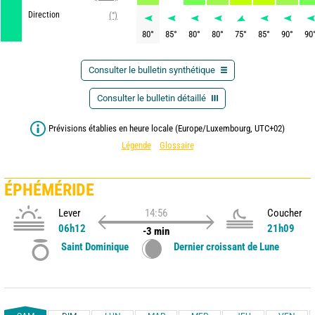
Direction
(°)
80
°
85
°
80
°
80
°
75
°
85
°
90
°
90
Consulter le bulletin synthétique
Consulter le bulletin détaillé
Prévisions établies en heure locale (Europe/Luxembourg, UTC+02)
Légende
Glossaire
ÉPHÉMÉRIDE
Lever
14:56
Coucher
06h12
21h09
-3 min
Saint Dominique
Dernier croissant de Lune