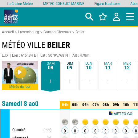
La Chaîne Météo
METEO CONSULT MARINE
Figaro Nautisme
Abon
Accueil
Luxembourg
Canton Clervaux
Beiler
MÉTÉO VILLE
BEILER
LUX
Lon : 6°5’,34 E
Lat : 50°9’,768 N
Alt : 478m
SAM
DIM
LUN
MAR
MER
08
09
10
11
12
-
-
-
-
-
-
-
-
-
-
Météo du jour
Comparateur
détaillé
synthétique
Samedi 8 aoû
04h
05h
06h
07h
08h
09h
10h
11
04h
05h
06h
07h
08h
09h
10h
11
METEO CONSULT
Quantité
(mm)
0
0
0
0
0
0
0
0