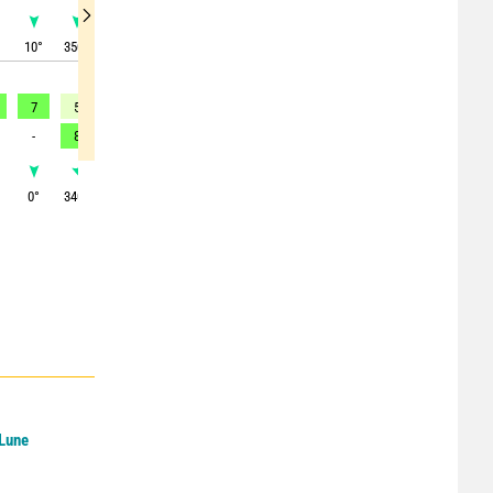
10
°
350
°
320
°
300
°
300
°
305
°
305
°
305
°
300
°
7
5
7
7
8
8
7
8
8
-
8
8
-
-
9
10
12
12
0
°
340
°
315
°
300
°
295
°
300
°
315
°
300
°
300
°
 Lune