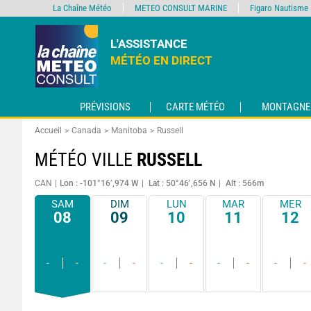
La Chaîne Météo
METEO CONSULT MARINE
Figaro Nautisme
L'ASSISTANCE
MÉTÉO EN DIRECT
PRÉVISIONS
CARTE MÉTÉO
MONTAGNE
Accueil
Canada
Manitoba
Russell
MÉTÉO VILLE
RUSSELL
CAN
Lon : -101°16’,974 W
Lat : 50°46’,656 N
Alt : 566m
SAM
DIM
LUN
MAR
MER
08
09
10
11
12
-
-
-
-
-
-
-
-
-
-