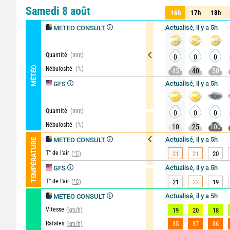
Comparateur
détaillé
Samedi 8 août
16h
17h
18h
16h
17h
18h
Actualisé, il y a 5h
METEO CONSULT
Quantité
(mm)
0
0
0
MÉTÉO
Nébulosité
(%)
45
40
50
Actualisé, il y a 5h
GFS
Quantité
(mm)
0
0
0
Nébulosité
(%)
10
25
100
Actualisé, il y a 5h
METEO CONSULT
TEMPÉRATURE
T° de l'air
(°C)
21
21
20
Actualisé, il y a 5h
GFS
T° de l'air
(°C)
21
22
19
Actualisé, il y a 5h
METEO CONSULT
Vitesse
(km/h)
19
20
18
Rafales
35
37
36
(km/h)