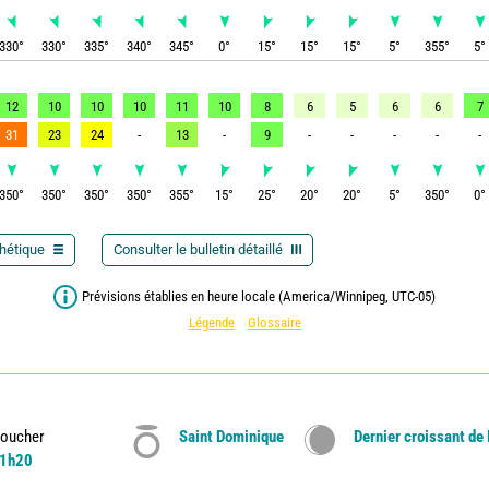
330
°
330
°
335
°
340
°
345
°
0
°
15
°
15
°
15
°
5
°
355
°
5
°
12
10
10
10
11
10
8
6
5
6
6
7
31
23
24
-
13
-
9
-
-
-
-
-
350
°
350
°
350
°
350
°
355
°
15
°
25
°
20
°
20
°
5
°
350
°
0
°
thétique
Consulter le bulletin détaillé
Prévisions établies en heure locale (America/Winnipeg, UTC-05)
Légende
Glossaire
oucher
Saint Dominique
Dernier croissant de
1h20