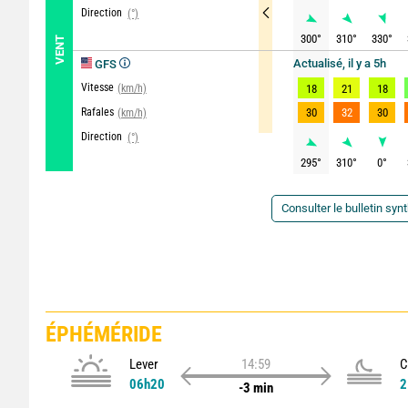
Direction
(°)
300
°
310
°
330
°
VENT
Actualisé, il y a 5h
GFS
Vitesse
(km/h)
18
21
18
Rafales
30
32
30
(km/h)
Direction
(°)
295
°
310
°
0
°
Consulter le bulletin syn
ÉPHÉMÉRIDE
Lever
14:59
C
06h20
2
-3 min