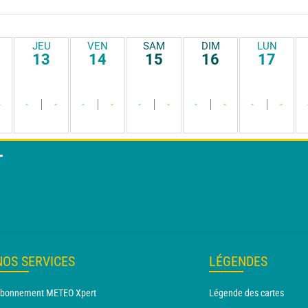
JEU
VEN
SAM
DIM
LUN
13
14
15
16
17
-
-
-
-
-
-
-
-
-
-
-
T
NOS SERVICES
LÉGENDES
bonnement METEO Xpert
Légende des cartes