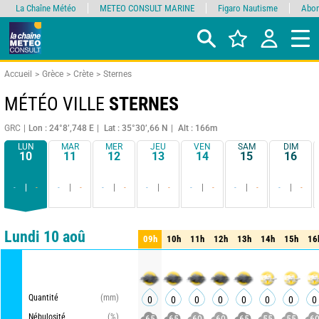
La Chaîne Météo
METEO CONSULT MARINE
Figaro Nautisme
Abon
Accueil
Grèce
Crète
Sternes
MÉTÉO VILLE
STERNES
GRC
Lon : 24°8’,748 E
Lat : 35°30’,66 N
Alt : 166m
LUN
MAR
MER
JEU
VEN
SAM
DIM
10
11
12
13
14
15
16
-
-
-
-
-
-
-
-
-
-
-
-
-
-
Comparateur
détaillé
synthétique
Lundi 10 aoû
09h
10h
11h
12h
13h
14h
15h
16
09h
10h
11h
12h
13h
14h
15h
16
ME
Quantité
(mm)
0
0
0
0
0
0
0
0
Nébulosité
(%)