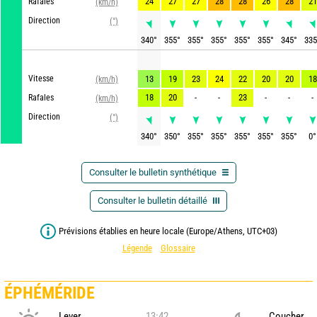
24
27
27
28
28
26
28
21
Rafales
(km/h)
Direction
(°)
340
°
355
°
355
°
355
°
355
°
355
°
345
°
335
G
Vitesse
13
19
23
24
22
20
20
18
(km/h)
18
20
-
-
23
-
-
-
Rafales
(km/h)
Direction
(°)
340
°
350
°
355
°
355
°
355
°
355
°
355
°
0
°
Consulter le bulletin synthétique
Consulter le bulletin détaillé
Prévisions établies en heure locale (Europe/Athens, UTC+03)
Légende
Glossaire
ÉPHÉMÉRIDE
Lever
13:42
Coucher