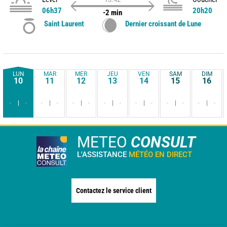
06h37
20h20
-2 min
Saint Laurent
Dernier croissant de Lune
LUN
MAR
MER
JEU
VEN
SAM
DIM
10
11
12
13
14
15
16
-
-
-
-
-
-
-
-
-
-
-
-
-
-
METEO
CONSULT
L'ASSISTANCE
MÉTÉO EN DIRECT
Contactez le service client