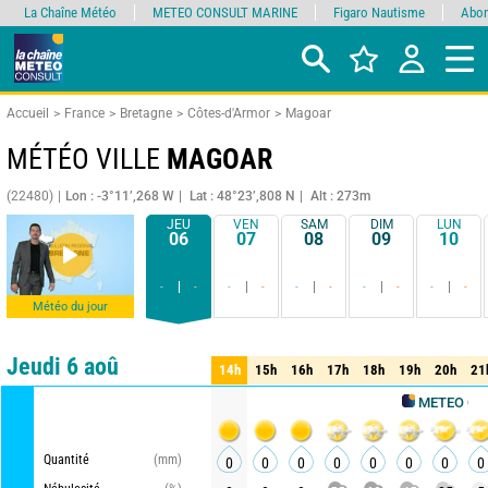
La Chaîne Météo
METEO CONSULT MARINE
Figaro Nautisme
Abon
Accueil
France
Bretagne
Côtes-d'Armor
Magoar
MÉTÉO VILLE
MAGOAR
(22480)
Lon : -3°11’,268 W
Lat : 48°23’,808 N
Alt : 273m
JEU
VEN
SAM
DIM
LUN
06
07
08
09
10
-
-
-
-
-
-
-
-
-
-
Météo du jour
Comparateur
détaillé
synthétique
Jeudi 6 aoû
14h
15h
16h
17h
18h
19h
20h
21
14h
15h
16h
17h
18h
19h
20h
21
METEO CONSULT
Quantité
(mm)
0
0
0
0
0
0
0
0