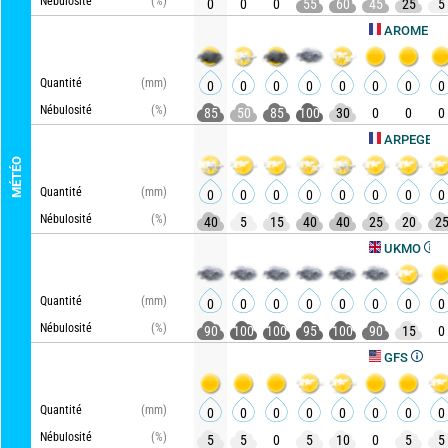
Nébulosité
(%)
0
0
0
55
60
45
25
5
Ac
AROME HD
Quantité
(mm)
0
0
0
0
0
0
0
0
Nébulosité
(%)
85
50
85
100
30
0
0
0
Actua
ARPEGE
MÉTÉO
Quantité
(mm)
0
0
0
0
0
0
0
0
Nébulosité
(%)
40
5
15
40
40
25
20
2
Actuali
UKMO
Quantité
(mm)
0
0
0
0
0
0
0
0
Nébulosité
(%)
90
100
100
95
100
90
15
0
Actualisé,
GFS
Quantité
(mm)
0
0
0
0
0
0
0
0
Nébulosité
(%)
5
5
0
5
10
0
5
5