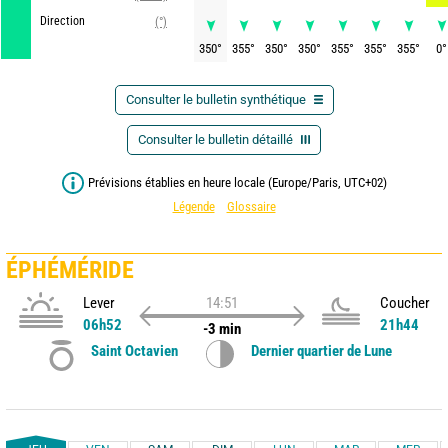
Direction
(°)
350
°
355
°
350
°
350
°
355
°
355
°
355
°
0
°
Consulter le bulletin synthétique
Consulter le bulletin détaillé
Prévisions établies en heure locale (Europe/Paris, UTC+02)
Légende
Glossaire
ÉPHÉMÉRIDE
Lever
14:51
Coucher
06h52
21h44
-3 min
Saint Octavien
Dernier quartier de Lune