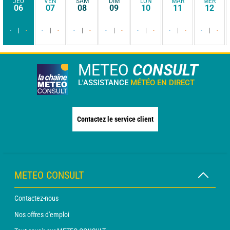
JEU
VEN
SAM
DIM
LUN
MAR
MER
06
07
08
09
10
11
12
-
-
-
-
-
-
-
-
-
-
-
-
-
-
METEO
CONSULT
L'ASSISTANCE
MÉTÉO EN DIRECT
Contactez le service client
METEO CONSULT
Contactez-nous
Nos offres d'emploi