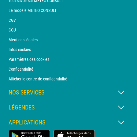
Tout savoir sur METEO CONSULT
Le modèle METEO CONSULT
CGV
CGU
Mentions légales
Infos cookies
Paramètres des cookies
Confidentialité
Afficher le centre de confidentialité
NOS SERVICES
Abonnement METEO Xpert
LÉGENDES
Abonnement METEO PRO
Légende des cartes
APPLICATIONS
Consultation avec un prévisionniste
Légende des pictogrammes
Bulletin PRO
Application Météo Terrestre