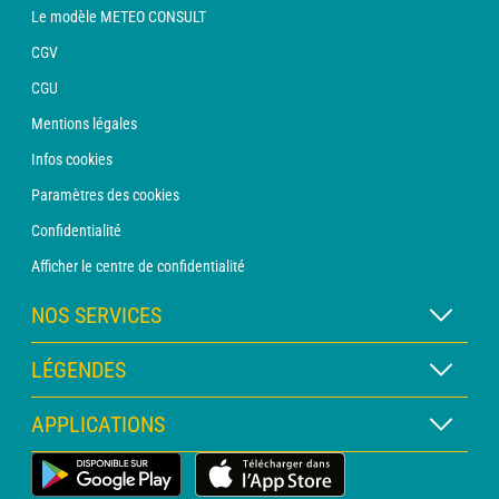
Le modèle METEO CONSULT
CGV
CGU
Mentions légales
Infos cookies
Paramètres des cookies
Confidentialité
Afficher le centre de confidentialité
NOS SERVICES
Abonnement METEO Xpert
LÉGENDES
Abonnement METEO PRO
Légende des cartes
APPLICATIONS
Consultation avec un prévisionniste
Légende des pictogrammes
Bulletin PRO
Application Météo Terrestre
Glossaire