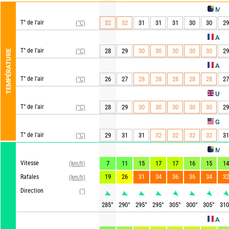
METEO CON
T° de l'air
32
32
31
31
31
30
30
29
(°C)
AROME HD
T° de l'air
28
29
30
30
30
30
30
29
(°C)
TEMPÉRATURE
ARPEGE
T° de l'air
26
27
28
28
28
28
28
27
(°C)
UKMO
T° de l'air
28
29
30
30
30
30
30
29
(°C)
A
GFS
T° de l'air
29
31
31
32
32
32
32
31
(°C)
METEO CON
Vitesse
7
11
15
17
17
16
15
14
(km/h)
19
26
31
34
36
36
34
32
Rafales
(km/h)
Direction
(°)
285
°
290
°
295
°
295
°
305
°
300
°
305
°
310
AROME HD