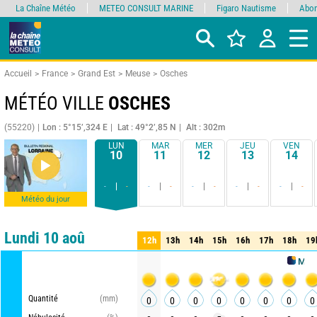
La Chaîne Météo
METEO CONSULT MARINE
Figaro Nautisme
Abon
Accueil
France
Grand Est
Meuse
Osches
MÉTÉO VILLE
OSCHES
(55220)
Lon : 5°15’,324 E
Lat : 49°2’,85 N
Alt : 302m
LUN
MAR
MER
JEU
VEN
10
11
12
13
14
-
-
-
-
-
-
-
-
-
-
Météo du jour
Comparateur
détaillé
synthétique
Lundi 10 aoû
12h
13h
14h
15h
16h
17h
18h
19
12h
13h
14h
15h
16h
17h
18h
19
METEO CON
Quantité
(mm)
0
0
0
0
0
0
0
0