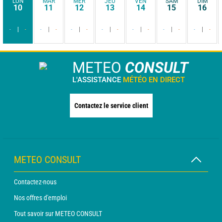
LUN
MAR
MER
JEU
VEN
SAM
DIM
10
11
12
13
14
15
16
-
-
-
-
-
-
-
-
-
-
-
-
-
-
METEO
CONSULT
L'ASSISTANCE
MÉTÉO EN DIRECT
Contactez le service client
METEO CONSULT
Contactez-nous
Nos offres d'emploi
Tout savoir sur METEO CONSULT