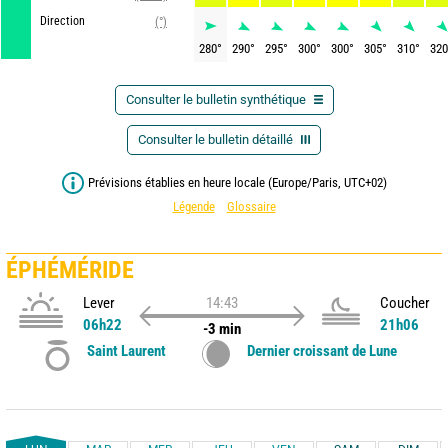
Direction
(°)
280
°
290
°
295
°
300
°
300
°
305
°
310
°
320
Consulter le bulletin synthétique
Consulter le bulletin détaillé
Prévisions établies en heure locale (Europe/Paris, UTC+02)
Légende
Glossaire
ÉPHÉMÉRIDE
Lever
14:43
Coucher
06h22
21h06
-3 min
Saint Laurent
Dernier croissant de Lune