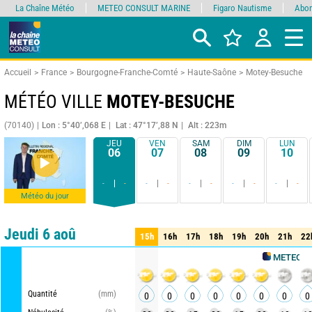
La Chaîne Météo
METEO CONSULT MARINE
Figaro Nautisme
Abon
Accueil
France
Bourgogne-Franche-Comté
Haute-Saône
Motey-Besuche
MÉTÉO VILLE
MOTEY-BESUCHE
(70140)
Lon : 5°40’,068 E
Lat : 47°17’,88 N
Alt : 223m
JEU
VEN
SAM
DIM
LUN
06
07
08
09
10
-
-
-
-
-
-
-
-
-
-
Météo du jour
Comparateur
détaillé
synthétique
Jeudi 6 aoû
15h
16h
17h
18h
19h
20h
21h
22
15h
16h
17h
18h
19h
20h
21h
22
METEO CONSULT
Quantité
(mm)
0
0
0
0
0
0
0
0