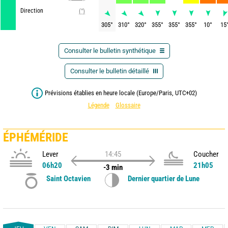
Direction
(°)
305
°
310
°
320
°
355
°
355
°
355
°
10
°
15
Consulter le bulletin synthétique
Consulter le bulletin détaillé
Prévisions établies en heure locale (Europe/Paris, UTC+02)
Légende
Glossaire
ÉPHÉMÉRIDE
Lever
14:45
Coucher
06h20
21h05
-3 min
Saint Octavien
Dernier quartier de Lune