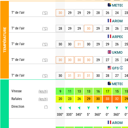
METEO CONSULT
T° de l'air
30
29
29
29
28
26
24
23
(°C)
A
AROME HD
T° de l'air
28
29
29
30
29
28
26
25
(°C)
TEMPÉRATURE
Actu
ARPEGE
T° de l'air
30
30
31
30
29
29
26
25
(°C)
Actual
UKMO
T° de l'air
30
30
30
30
29
27
25
24
(°C)
Actualisé
GFS
T° de l'air
30
31
31
31
30
28
27
24
(°C)
METEO CONSULT
Vitesse
9
11
13
13
16
17
15
15
(km/h)
20
23
26
29
30
33
32
29
Rafales
(km/h)
Direction
(°)
330
°
335
°
345
°
5
°
360
°
0
°
360
°
0
°
A
AROME HD