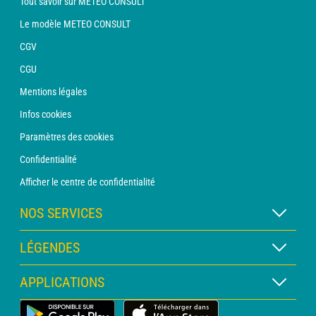
Tout savoir sur METEO CONSULT
Le modèle METEO CONSULT
CGV
CGU
Mentions légales
Infos cookies
Paramètres des cookies
Confidentialité
Afficher le centre de confidentialité
NOS SERVICES
Abonnement METEO Xpert
LÉGENDES
Abonnement METEO PRO
Légende des cartes
APPLICATIONS
Consultation avec un prévisionniste
Légende des pictogrammes
Bulletin PRO
Application Météo Terrestre