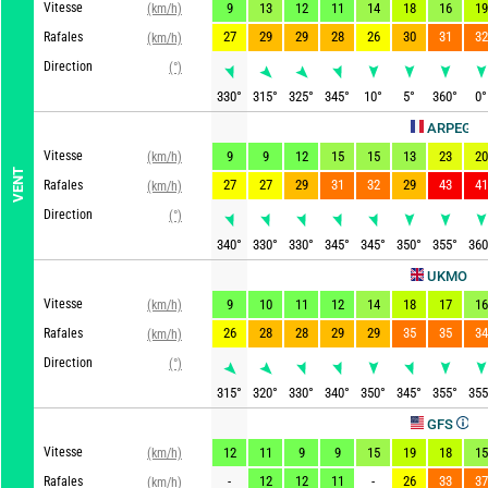
Vitesse
9
13
12
11
14
18
16
19
(km/h)
27
29
29
28
26
30
31
32
Rafales
(km/h)
Direction
(°)
330
°
315
°
325
°
345
°
10
°
5
°
360
°
0
°
Actu
ARPEGE
Vitesse
9
9
12
15
15
13
23
20
(km/h)
VENT
27
27
29
31
32
29
43
41
Rafales
(km/h)
Direction
(°)
340
°
330
°
330
°
345
°
345
°
350
°
355
°
360
Actual
UKMO
Vitesse
9
10
11
12
14
18
17
16
(km/h)
26
28
28
29
29
35
35
34
Rafales
(km/h)
Direction
(°)
315
°
320
°
330
°
340
°
350
°
345
°
355
°
355
Actualisé
GFS
Vitesse
12
11
9
9
15
19
18
15
(km/h)
-
12
12
11
-
26
33
37
Rafales
(km/h)