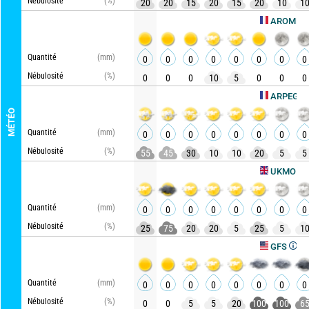
Nébulosité
(%)
20
20
15
20
15
20
10
1
A
AROME HD
Quantité
(mm)
0
0
0
0
0
0
0
0
Nébulosité
(%)
0
0
0
10
5
0
0
0
Actu
ARPEGE
MÉTÉO
Quantité
(mm)
0
0
0
0
0
0
0
0
Nébulosité
(%)
55
45
30
10
10
20
5
5
Actual
UKMO
Quantité
(mm)
0
0
0
0
0
0
0
0
Nébulosité
(%)
25
75
20
20
5
25
5
1
Actualisé
GFS
Quantité
(mm)
0
0
0
0
0
0
0
0
Nébulosité
(%)
0
0
5
5
20
100
100
6