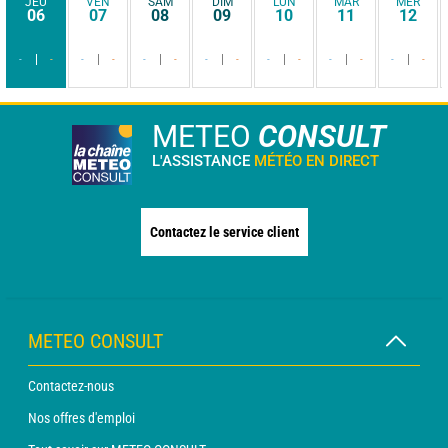
JEU
VEN
SAM
DIM
LUN
MAR
MER
06
07
08
09
10
11
12
-
-
-
-
-
-
-
-
-
-
-
-
-
-
METEO
CONSULT
L'ASSISTANCE
MÉTÉO EN DIRECT
Contactez le service client
METEO CONSULT
Contactez-nous
Nos offres d'emploi