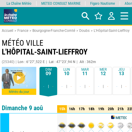
La Chaîne Météo
METEO CONSULT MARINE
Figaro Nautisme
Abon
Accueil
France
Bourgogne-Franche-Comté
Doubs
L'Hôpital-Saint-Lieffroy
MÉTÉO VILLE
L'HÔPITAL-SAINT-LIEFFROY
(25340)
Lon : 6°27’,522 E
Lat : 47°23’,94 N
Alt : 362m
DIM
LUN
MAR
MER
JEU
09
10
11
12
13
-
-
-
-
-
-
-
-
-
-
Météo du jour
Comparateur
détaillé
synthétique
Dimanche 9 aoû
15h
16h
17h
18h
19h
20h
21h
22
15h
16h
17h
18h
19h
20h
21h
22
METEO CONSUL