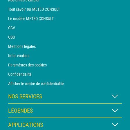
Nos offres d'emploi
Tout savoir sur METEO CONSULT
Le modèle METEO CONSULT
CGV
CGU
Mentions légales
Infos cookies
Paramètres des cookies
Confidentialité
Afficher le centre de confidentialité
NOS SERVICES
Abonnement METEO Xpert
LÉGENDES
Abonnement METEO PRO
Légende des cartes
APPLICATIONS
Consultation avec un prévisionniste