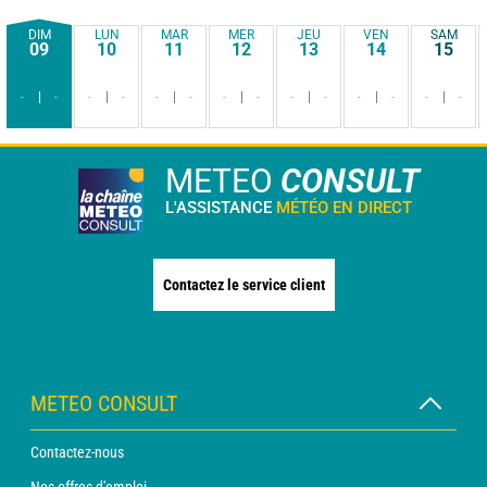
DIM
LUN
MAR
MER
JEU
VEN
SAM
09
10
11
12
13
14
15
-
-
-
-
-
-
-
-
-
-
-
-
-
-
METEO
CONSULT
L'ASSISTANCE
MÉTÉO EN DIRECT
Contactez le service client
METEO CONSULT
Contactez-nous