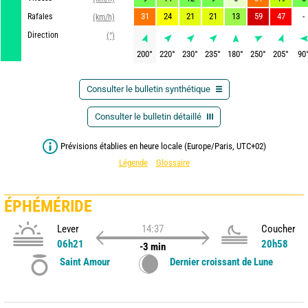
31
24
21
21
13
59
47
-
Rafales
(km/h)
Direction
(°)
200
°
220
°
230
°
235
°
180
°
250
°
205
°
90
Consulter le bulletin synthétique
Consulter le bulletin détaillé
Prévisions établies en heure locale (Europe/Paris, UTC+02)
Légende
Glossaire
ÉPHÉMÉRIDE
Lever
14:37
Coucher
06h21
20h58
-3 min
Saint Amour
Dernier croissant de Lune