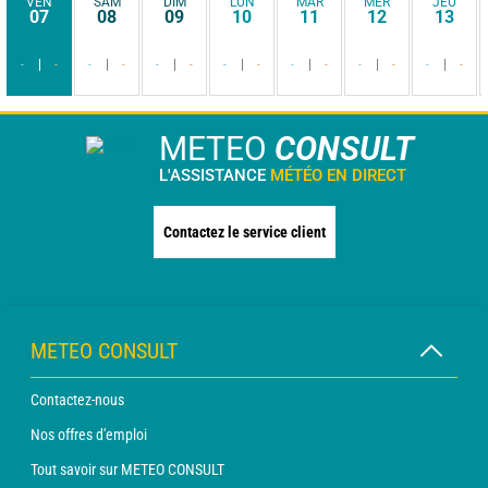
VEN
SAM
DIM
LUN
MAR
MER
JEU
07
08
09
10
11
12
13
-
-
-
-
-
-
-
-
-
-
-
-
-
-
METEO
CONSULT
L'ASSISTANCE
MÉTÉO EN DIRECT
Contactez le service client
METEO CONSULT
Contactez-nous
Nos offres d'emploi
Tout savoir sur METEO CONSULT