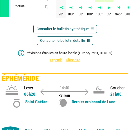
Direction
(°)
90
°
100
°
100
°
100
°
100
°
55
°
345
°
340
Consulter le bulletin synthétique
Consulter le bulletin détaillé
Prévisions établies en heure locale (Europe/Paris, UTC+02)
Légende
Glossaire
ÉPHÉMÉRIDE
Lever
14:40
Coucher
06h20
21h00
-3 min
Saint Gaétan
Dernier croissant de Lune