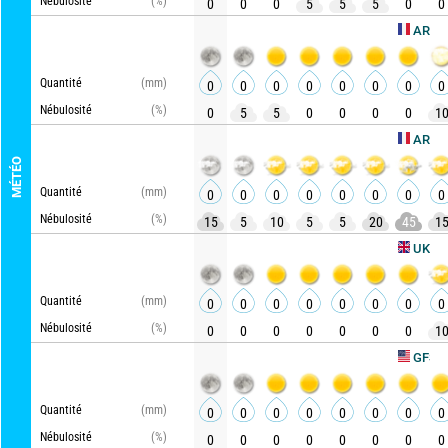
Nébulosité
(%)
0
0
0
5
5
5
0
0
AROME HD
Quantité
(mm)
0
0
0
0
0
0
0
0
Nébulosité
(%)
0
5
5
0
0
0
0
1
ARPEGE
MÉTÉO
Quantité
(mm)
0
0
0
0
0
0
0
0
Nébulosité
(%)
15
5
10
5
5
20
45
1
UKMO
Quantité
(mm)
0
0
0
0
0
0
0
0
Nébulosité
(%)
0
0
0
0
0
0
0
1
Act
GFS
Quantité
(mm)
0
0
0
0
0
0
0
0
Nébulosité
(%)
0
0
0
0
0
0
0
0