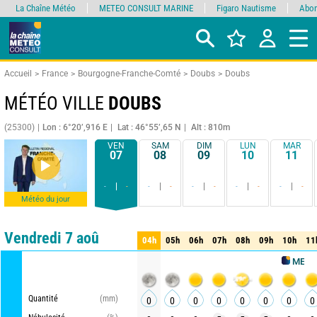
La Chaîne Météo
METEO CONSULT MARINE
Figaro Nautisme
Abon
Accueil
France
Bourgogne-Franche-Comté
Doubs
Doubs
MÉTÉO VILLE
DOUBS
(25300)
Lon : 6°20’,916 E
Lat : 46°55’,65 N
Alt : 810m
VEN
SAM
DIM
LUN
MAR
07
08
09
10
11
-
-
-
-
-
-
-
-
-
-
Météo du jour
Comparateur
détaillé
synthétique
Vendredi 7 aoû
04h
05h
06h
07h
08h
09h
10h
11
04h
05h
06h
07h
08h
09h
10h
11
METEO CON
Quantité
(mm)
0
0
0
0
0
0
0
0