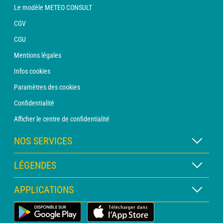
Le modèle METEO CONSULT
CGV
CGU
Mentions légales
Infos cookies
Paramètres des cookies
Confidentialité
Afficher le centre de confidentialité
NOS SERVICES
Abonnement METEO Xpert
LÉGENDES
Abonnement METEO PRO
Légende des cartes
APPLICATIONS
Consultation avec un prévisionniste
Légende des pictogrammes
Bulletin PRO
Application Météo Terrestre
Glossaire