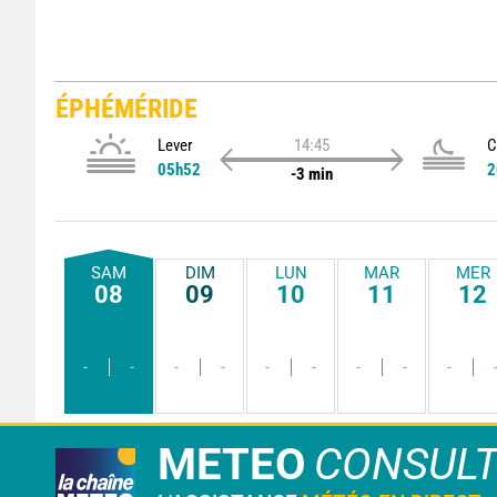
ÉPHÉMÉRIDE
Lever
14:45
C
05h52
2
-3 min
SAM
DIM
LUN
MAR
MER
08
09
10
11
12
-
-
-
-
-
-
-
-
-
METEO
CONSUL