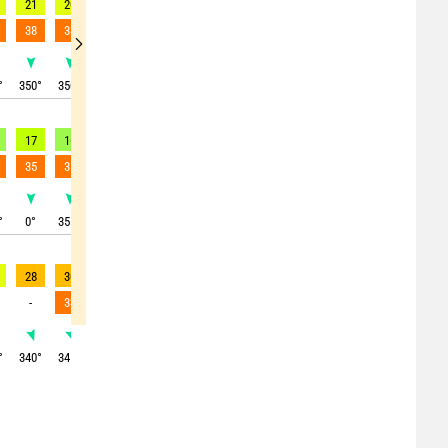
21
20
19
19
19
17
14
11
9
38
38
35
33
32
31
27
21
16
°
350
°
350
°
355
°
355
°
355
°
350
°
345
°
345
°
345
°
17
16
16
16
16
14
12
13
15
35
35
33
35
32
31
32
26
32
°
0
°
355
°
355
°
355
°
355
°
5
°
0
°
0
°
5
°
28
30
27
24
24
21
17
12
12
-
33
30
29
29
31
32
30
34
°
340
°
345
°
360
°
10
°
5
°
10
°
15
°
15
°
25
°