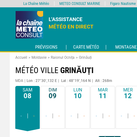
La Chaîne Météo
METEO CONSULT MARINE
Figaro Nautisme
L'ASSISTANCE
MÉTÉO EN DIRECT
PRÉVISIONS
CARTE MÉTÉO
MONTAGNE
Accueil
Moldavie
Raionul Ocnița
Grinăuți
MÉTÉO VILLE
GRINĂUȚI
MDA
Lon : 27°30’,132 E
Lat : 48°19’,164 N
Alt : 268m
SAM
DIM
LUN
MAR
MER
08
09
10
11
12
-
-
-
-
-
-
-
-
-
-