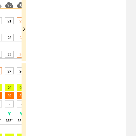
95
100
65
55
5
5
5
5
5
21
22
22
22
22
22
20
19
19
23
24
24
24
24
23
22
21
21
25
26
26
26
25
24
23
22
21
27
24
24
24
24
22
21
19
19
20
20
18
18
17
14
10
7
7
39
38
38
36
34
32
27
18
13
-
-
-
-
-
-
-
-
-
°
355
°
355
°
360
°
5
°
0
°
10
°
10
°
5
°
340
°