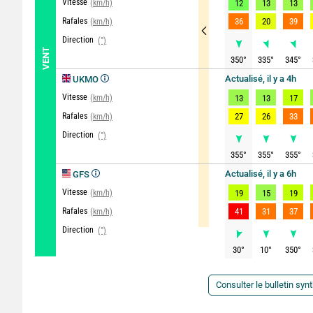
Vitesse
(km/h)
12
13
13
Rafales
36
20
39
(km/h)
Direction
(°)
VENT
350
°
335
°
345
°
Actualisé, il y a 4h
UKMO
Vitesse
(km/h)
13
13
17
Rafales
27
26
33
(km/h)
Direction
(°)
355
°
355
°
355
°
Actualisé, il y a 6h
GFS
Vitesse
(km/h)
19
15
19
Rafales
41
31
37
(km/h)
Direction
(°)
30
°
10
°
350
°
Consulter le bulletin syn