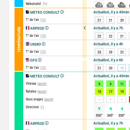
Nébulosité
(%)
75
80
100
Actualisé, il y a 43min
METEO CONSULT
T° de l'air
(°C)
21
21
20
Actualisé, il y a 7h
ARPEGE
TEMPÉRATURE
T° de l'air
(°C)
22
22
21
Actualisé, il y a 4h
UKMO
T° de l'air
(°C)
23
23
22
Actualisé, il y a 6h
GFS
T° de l'air
(°C)
21
20
19
Actualisé, il y a 43min
METEO CONSULT
Vitesse
(km/h)
9
9
11
Rafales
18
17
19
(km/h)
Sous orages
-
-
-
(km/h)
Direction
(°)
350
°
345
°
330
°
Actualisé, il y a 7h
ARPEGE