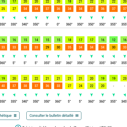
15
17
20
20
22
20
18
21
22
21
22
20
25
27
34
34
37
36
34
34
37
36
37
37
350
°
330
°
340
°
350
°
0
°
0
°
360
°
350
°
350
°
350
°
355
°
355
16
16
15
14
15
15
18
17
17
16
12
16
33
33
33
33
29
30
35
34
34
34
30
33
360
°
5
°
5
°
5
°
355
°
355
°
360
°
350
°
350
°
335
°
345
°
355
19
20
22
22
21
21
21
21
20
19
19
23
40
37
38
37
36
33
27
24
22
20
-
-
350
°
335
°
340
°
350
°
350
°
360
°
5
°
5
°
360
°
360
°
355
°
345
thétique
Consulter le bulletin détaillé