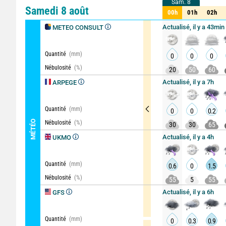
Sam. 8
Sam. 8
Comparateur
détaillé
Samedi 8 août
00h
01h
02h
00h
01h
02h
Actualisé, il y a 43min
METEO CONSULT
Quantité
(mm)
0
0
0
Nébulosité
(%)
20
50
60
Actualisé, il y a 7h
ARPEGE
Quantité
(mm)
0
0
0.2
MÉTÉO
Nébulosité
(%)
30
30
65
Actualisé, il y a 4h
UKMO
Quantité
(mm)
0.6
0
1.5
Nébulosité
(%)
55
5
55
Actualisé, il y a 6h
GFS
Quantité
(mm)
0
0.3
0.9