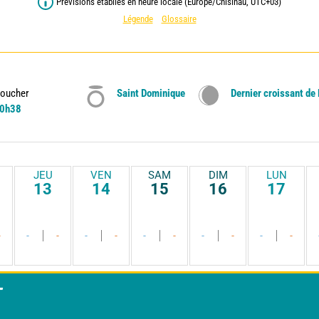
Prévisions établies en heure locale (Europe/Chisinau, UTC+03)
Légende
Glossaire
oucher
Saint Dominique
Dernier croissant de
0h38
JEU
VEN
SAM
DIM
LUN
13
14
15
16
17
-
-
-
-
-
-
-
-
-
-
-
T