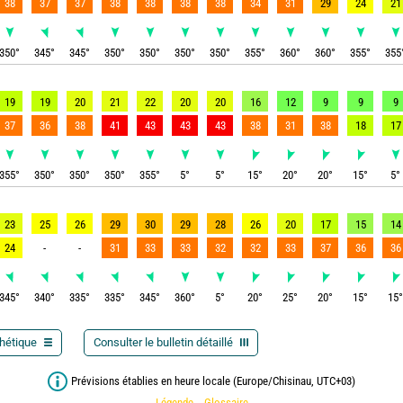
38
37
37
38
38
38
38
34
31
29
24
21
350
°
345
°
345
°
350
°
350
°
350
°
350
°
355
°
360
°
360
°
355
°
355
19
19
20
21
22
20
20
16
12
9
9
9
37
36
38
41
43
43
43
38
31
38
18
17
355
°
350
°
350
°
350
°
355
°
5
°
5
°
15
°
20
°
20
°
15
°
5
°
23
25
26
29
30
29
28
26
20
17
15
14
24
-
-
31
33
33
32
32
33
37
36
36
345
°
340
°
335
°
335
°
345
°
360
°
5
°
20
°
25
°
20
°
15
°
15
thétique
Consulter le bulletin détaillé
Prévisions établies en heure locale (Europe/Chisinau, UTC+03)
Légende
Glossaire