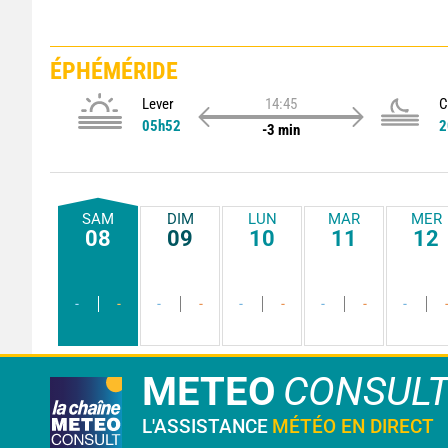
ÉPHÉMÉRIDE
Lever
14:45
C
05h52
2
-3 min
SAM
DIM
LUN
MAR
MER
08
09
10
11
12
-
-
-
-
-
-
-
-
-
METEO
CONSUL
L'ASSISTANCE
MÉTÉO EN DIRECT