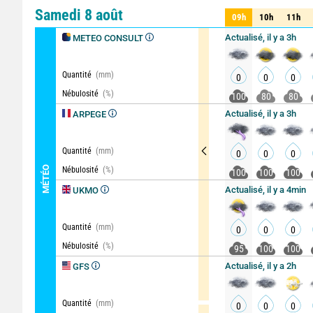
Comparateur
détaillé
Samedi 8 août
09h
10h
11h
09h
10h
11h
Actualisé, il y a 3h
METEO CONSULT
Quantité
(mm)
0
0
0
Nébulosité
(%)
100
80
80
Actualisé, il y a 3h
ARPEGE
Quantité
(mm)
0
0
0
MÉTÉO
Nébulosité
(%)
100
100
100
Actualisé, il y a 4min
UKMO
Quantité
(mm)
0
0
0
Nébulosité
(%)
95
100
100
Actualisé, il y a 2h
GFS
Quantité
(mm)
0
0
0