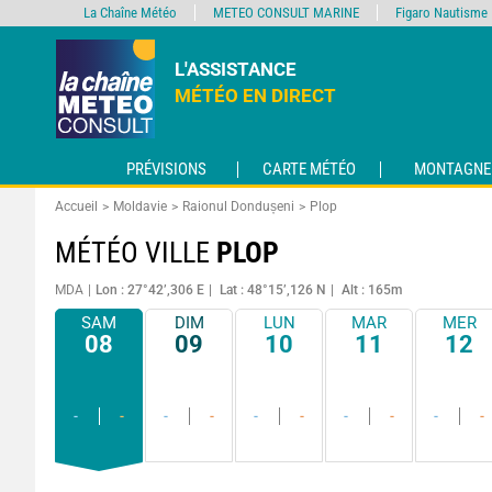
La Chaîne Météo
METEO CONSULT MARINE
Figaro Nautisme
L'ASSISTANCE
MÉTÉO EN DIRECT
PRÉVISIONS
CARTE MÉTÉO
MONTAGNE
Accueil
Moldavie
Raionul Dondușeni
Plop
MÉTÉO VILLE
PLOP
MDA
Lon : 27°42’,306 E
Lat : 48°15’,126 N
Alt : 165m
SAM
DIM
LUN
MAR
MER
08
09
10
11
12
-
-
-
-
-
-
-
-
-
-