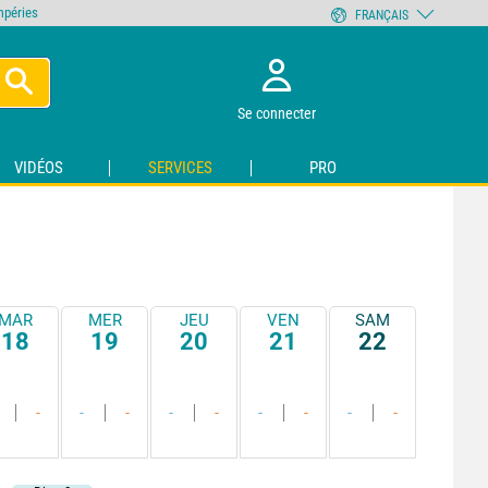
empéries
FRANÇAIS
Se connecter
VIDÉOS
SERVICES
PRO
MAR
MER
JEU
VEN
SAM
18
19
20
21
22
-
-
-
-
-
-
-
-
-