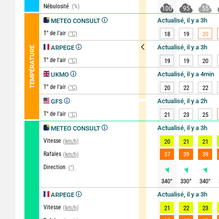
Nébulosité
(%)
100
95
55
Actualisé, il y a 3h
METEO CONSULT
T° de l'air
(°C)
18
19
20
Actualisé, il y a 3h
ARPEGE
TEMPÉRATURE
T° de l'air
(°C)
19
19
20
Actualisé, il y a 4min
UKMO
T° de l'air
(°C)
20
22
22
Actualisé, il y a 2h
GFS
T° de l'air
(°C)
21
23
25
Actualisé, il y a 3h
METEO CONSULT
Vitesse
(km/h)
20
21
21
Rafales
37
39
39
(km/h)
Direction
(°)
340
°
330
°
340
°
Actualisé, il y a 3h
ARPEGE
Vitesse
(km/h)
21
22
23