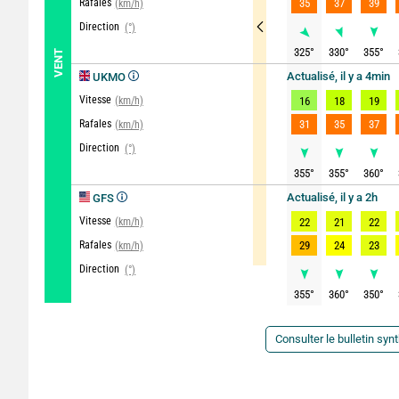
Rafales
35
37
39
(km/h)
Direction
(°)
325
°
330
°
355
°
VENT
Actualisé, il y a 4min
UKMO
Vitesse
(km/h)
16
18
19
Rafales
31
35
37
(km/h)
Direction
(°)
355
°
355
°
360
°
Actualisé, il y a 2h
GFS
Vitesse
(km/h)
22
21
22
Rafales
29
24
23
(km/h)
Direction
(°)
355
°
360
°
350
°
Consulter le bulletin syn