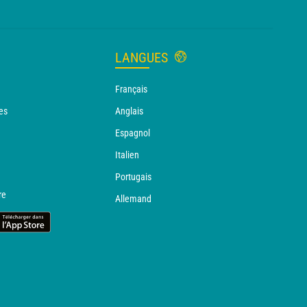
LANGUES
Français
es
Anglais
Espagnol
Italien
Portugais
re
Allemand