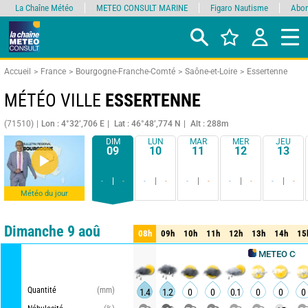
La Chaîne Météo
METEO CONSULT MARINE
Figaro Nautisme
Abon
Accueil
France
Bourgogne-Franche-Comté
Saône-et-Loire
Essertenne
MÉTÉO VILLE
ESSERTENNE
(71510)
Lon : 4°32’,706 E
Lat : 46°48’,774 N
Alt : 288m
DIM
LUN
MAR
MER
JEU
09
10
11
12
13
-
-
-
-
-
-
-
-
-
-
Météo du jour
Comparateur
détaillé
synthétique
Dimanche 9 aoû
08h
09h
10h
11h
12h
13h
14h
15
08h
09h
10h
11h
12h
13h
14h
15
METEO CONSULT
Quantité
(mm)
1.4
1.2
0
0
0.1
0
0
0