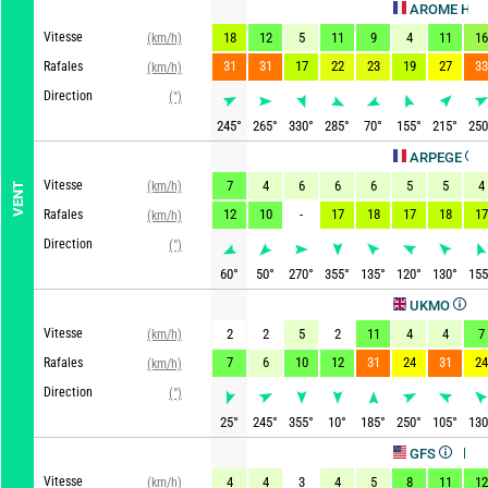
Act
AROME HD
Vitesse
18
12
5
11
9
4
11
16
(km/h)
31
31
17
22
23
19
27
33
Rafales
(km/h)
Direction
(°)
245
°
265
°
330
°
285
°
70
°
155
°
215
°
250
Actual
ARPEGE
Vitesse
7
4
6
6
6
5
5
4
(km/h)
VENT
12
10
-
17
18
17
18
17
Rafales
(km/h)
Direction
(°)
60
°
50
°
270
°
355
°
135
°
120
°
130
°
155
Actualis
UKMO
Vitesse
2
2
5
2
11
4
4
7
(km/h)
7
6
10
12
31
24
31
24
Rafales
(km/h)
Direction
(°)
25
°
245
°
355
°
10
°
185
°
250
°
105
°
130
Actualisé, 
GFS
Vitesse
4
4
3
4
5
8
11
12
(km/h)