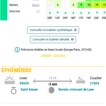
-
6
-
5
9
15
19
17
Rafales
(km/h)
Direction
(°)
185
°
135
°
295
°
180
°
175
°
190
°
220
°
250
Consulter le bulletin synthétique
Consulter le bulletin détaillé
Prévisions établies en heure locale (Europe/Paris, UTC+02)
Légende
Glossaire
ÉPHÉMÉRIDE
Lever
14:34
Coucher
06h30
21h04
-3 min
Saint Amour
Dernier croissant de Lune