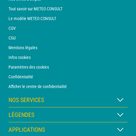
Tout savoir sur METEO CONSULT
Le modèle METEO CONSULT
CGV
CGU
Mentions légales
Infos cookies
Paramètres des cookies
Confidentialité
Afficher le centre de confidentialité
NOS SERVICES
Abonnement METEO Xpert
LÉGENDES
Abonnement METEO PRO
Légende des cartes
APPLICATIONS
Consultation avec un prévisionniste