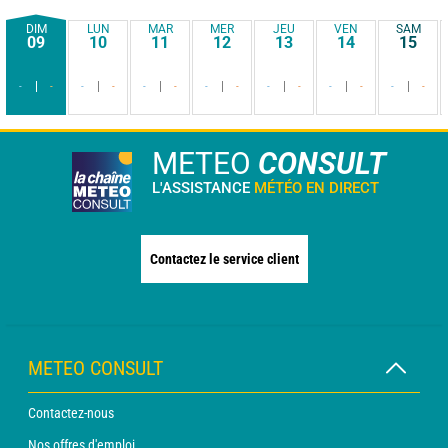
DIM
LUN
MAR
MER
JEU
VEN
SAM
09
10
11
12
13
14
15
-
-
-
-
-
-
-
-
-
-
-
-
-
-
METEO
CONSULT
L'ASSISTANCE
MÉTÉO EN DIRECT
Contactez le service client
METEO CONSULT
Contactez-nous
Nos offres d'emploi