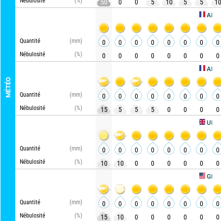
Nébulosité
(%)
50
0
0
5
10
5
5
1
AROME HD
Quantité
(mm)
0
0
0
0
0
0
0
0
Nébulosité
(%)
0
0
0
0
0
0
0
0
ARPEGE
MÉTÉO
Quantité
(mm)
0
0
0
0
0
0
0
0
Nébulosité
(%)
15
5
5
5
0
0
0
0
UKMO
Quantité
(mm)
0
0
0
0
0
0
0
0
Nébulosité
(%)
10
10
0
0
0
0
0
0
Act
GFS
Quantité
(mm)
0
0
0
0
0
0
0
0
Nébulosité
(%)
15
10
0
0
0
0
0
0