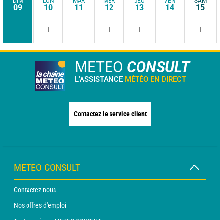
DIM
LUN
MAR
MER
JEU
VEN
SAM
09
10
11
12
13
14
15
-
-
-
-
-
-
-
-
-
-
-
-
-
-
METEO
CONSULT
L'ASSISTANCE
MÉTÉO EN DIRECT
Contactez le service client
METEO CONSULT
Contactez-nous
Nos offres d'emploi