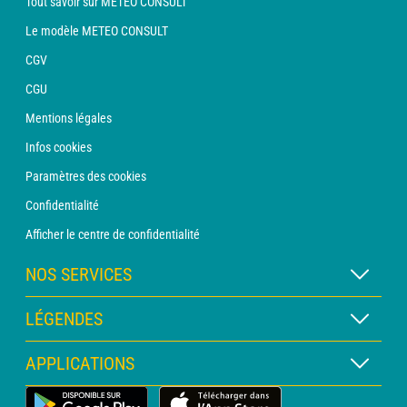
Tout savoir sur METEO CONSULT
Le modèle METEO CONSULT
CGV
CGU
Mentions légales
Infos cookies
Paramètres des cookies
Confidentialité
Afficher le centre de confidentialité
NOS SERVICES
Abonnement METEO Xpert
LÉGENDES
Abonnement METEO PRO
Légende des cartes
APPLICATIONS
Consultation avec un prévisionniste
Légende des pictogrammes
Bulletin PRO
Application Météo Terrestre