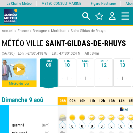
La Chaîne Météo
METEO CONSULT MARINE
Figaro Nautisme
Abon
Accueil
France
Bretagne
Morbihan
Saint-Gildas-de-Rhuys
MÉTÉO VILLE
SAINT-GILDAS-DE-RHUYS
(56730)
Lon : -2°50’,418 W
Lat : 47°30’,024 N
Alt : 34m
DIM
LUN
MAR
MER
JEU
09
10
11
12
13
-
-
-
-
-
-
-
-
-
-
Météo du jour
Comparateur
détaillé
synthétique
Dimanche 9 aoû
08h
09h
10h
11h
12h
13h
14h
15
08h
09h
10h
11h
12h
13h
14h
15
METEO CON
Quantité
(mm)
0
0
0
0
0
0
0
0