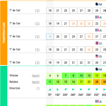
METEO CON
T° de l'air
19
21
23
25
27
28
28
28
(°C)
AROME HD
T° de l'air
19
19
21
23
23
23
22
23
(°C)
TEMPÉRATURE
ARPEGE
T° de l'air
19
20
22
25
27
29
27
27
(°C)
UKMO
T° de l'air
19
20
21
23
25
26
25
25
(°C)
Act
GFS
T° de l'air
19
19
20
21
22
21
20
21
(°C)
METEO CON
Vitesse
4
6
7
8
10
13
17
19
(km/h)
11
13
15
16
17
22
28
30
Rafales
(km/h)
Direction
(°)
70
°
150
°
230
°
280
°
260
°
250
°
255
°
265
AROME HD