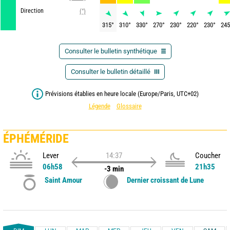
Direction
(°)
315
°
310
°
330
°
270
°
230
°
220
°
230
°
245
Consulter le bulletin synthétique
Consulter le bulletin détaillé
Prévisions établies en heure locale (Europe/Paris, UTC+02)
Légende
Glossaire
ÉPHÉMÉRIDE
Lever
14:37
Coucher
06h58
21h35
-3 min
Saint Amour
Dernier croissant de Lune