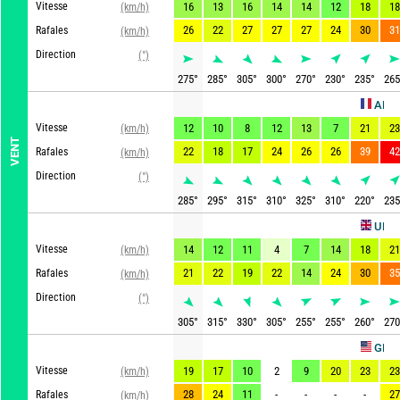
Vitesse
16
13
16
14
14
12
18
18
(km/h)
26
22
27
27
27
24
30
31
Rafales
(km/h)
Direction
(°)
275
°
285
°
305
°
300
°
270
°
230
°
235
°
265
ARPEGE
Vitesse
12
10
8
12
13
7
21
23
(km/h)
VENT
22
18
17
24
26
26
39
42
Rafales
(km/h)
Direction
(°)
285
°
295
°
315
°
310
°
325
°
310
°
220
°
235
UKMO
Vitesse
14
12
11
4
7
14
18
21
(km/h)
21
22
19
22
14
24
30
35
Rafales
(km/h)
Direction
(°)
305
°
315
°
330
°
305
°
255
°
255
°
260
°
270
Act
GFS
Vitesse
19
17
10
2
9
20
23
23
(km/h)
28
24
11
-
-
-
-
27
Rafales
(km/h)