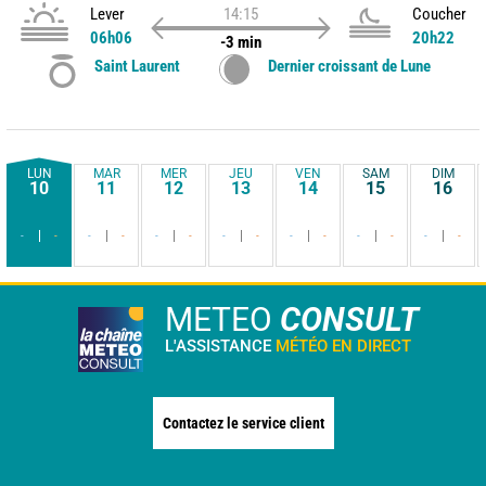
Lever
14:15
Coucher
06h06
20h22
-3 min
Saint Laurent
Dernier croissant de Lune
LUN
MAR
MER
JEU
VEN
SAM
DIM
10
11
12
13
14
15
16
-
-
-
-
-
-
-
-
-
-
-
-
-
-
METEO
CONSULT
L'ASSISTANCE
MÉTÉO EN DIRECT
Contactez le service client