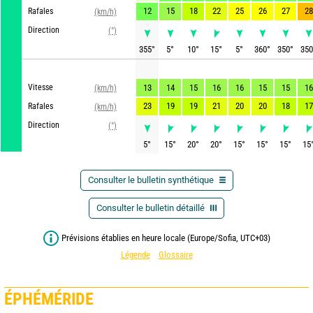
12
15
18
22
25
26
27
28
Rafales
(km/h)
Direction
(°)
355
°
5
°
10
°
15
°
5
°
360
°
350
°
350
GF
Vitesse
13
14
15
16
16
15
15
16
(km/h)
23
19
19
21
20
20
18
17
Rafales
(km/h)
Direction
(°)
5
°
15
°
20
°
20
°
15
°
15
°
15
°
15
Consulter le bulletin synthétique
Consulter le bulletin détaillé
Prévisions établies en heure locale (Europe/Sofia, UTC+03)
Légende
Glossaire
ÉPHÉMÉRIDE