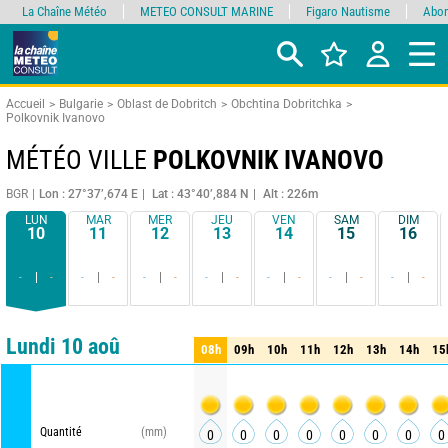
La Chaîne Météo
METEO CONSULT MARINE
Figaro Nautisme
Abon
Accueil
Bulgarie
Oblast de Dobritch
Obchtina Dobritchka
Polkovnik Ivanovo
MÉTÉO VILLE
POLKOVNIK IVANOVO
BGR
Lon : 27°37’,674 E
Lat : 43°40’,884 N
Alt : 226m
LUN
MAR
MER
JEU
VEN
SAM
DIM
10
11
12
13
14
15
16
-
-
-
-
-
-
-
-
-
-
-
-
-
-
Comparateur
détaillé
synthétique
Lundi 10 aoû
08h
09h
10h
11h
12h
13h
14h
15
08h
09h
10h
11h
12h
13h
14h
15
MET
Quantité
(mm)
0
0
0
0
0
0
0
0