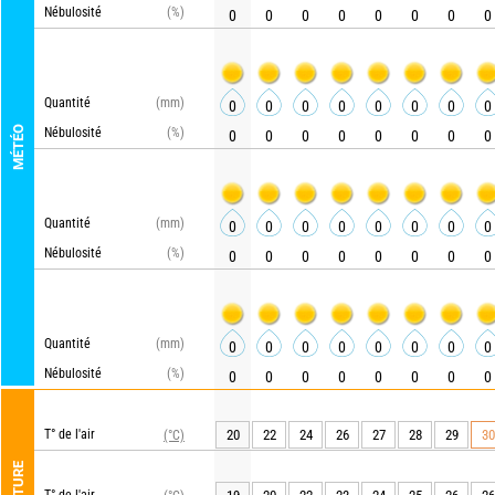
Nébulosité
(%)
0
0
0
0
0
0
0
0
AR
Quantité
(mm)
0
0
0
0
0
0
0
0
MÉTÉO
Nébulosité
(%)
0
0
0
0
0
0
0
0
UK
Quantité
(mm)
0
0
0
0
0
0
0
0
Nébulosité
(%)
0
0
0
0
0
0
0
0
GF
Quantité
(mm)
0
0
0
0
0
0
0
0
Nébulosité
(%)
0
0
0
0
0
0
0
0
MET
T° de l'air
20
22
24
26
27
28
29
30
(°C)
AR