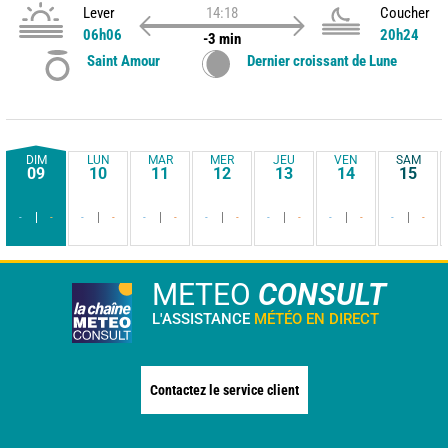
Lever
14:18
Coucher
06h06
20h24
-3 min
Saint Amour
Dernier croissant de Lune
DIM
LUN
MAR
MER
JEU
VEN
SAM
09
10
11
12
13
14
15
-
-
-
-
-
-
-
-
-
-
-
-
-
-
METEO
CONSULT
L'ASSISTANCE
MÉTÉO EN DIRECT
Contactez le service client