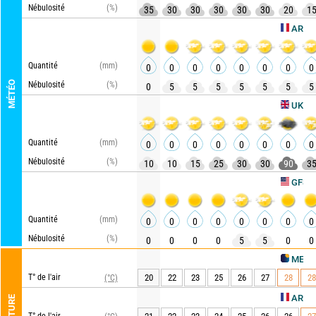
Nébulosité
(%)
35
30
30
30
30
30
20
1
ARPEGE
Quantité
(mm)
0
0
0
0
0
0
0
0
MÉTÉO
Nébulosité
(%)
0
5
5
5
5
5
5
5
UKMO
Quantité
(mm)
0
0
0
0
0
0
0
0
Nébulosité
(%)
10
10
15
25
30
30
90
3
Ac
GFS
Quantité
(mm)
0
0
0
0
0
0
0
0
Nébulosité
(%)
0
0
0
0
5
5
0
0
METEO CON
T° de l'air
20
22
23
25
26
27
28
28
(°C)
ARPEGE