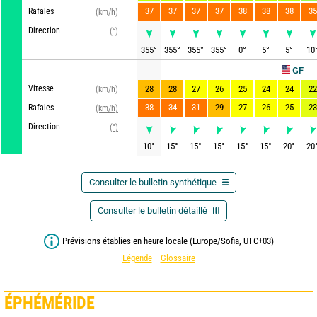
37
37
37
37
38
38
38
35
Rafales
(km/h)
Direction
(°)
355
°
355
°
355
°
355
°
0
°
5
°
5
°
10
Ac
GFS
Vitesse
28
28
27
26
25
24
24
22
(km/h)
38
34
31
29
27
26
25
23
Rafales
(km/h)
Direction
(°)
10
°
15
°
15
°
15
°
15
°
15
°
20
°
20
Consulter le bulletin synthétique
Consulter le bulletin détaillé
Prévisions établies en heure locale (Europe/Sofia, UTC+03)
Légende
Glossaire
ÉPHÉMÉRIDE