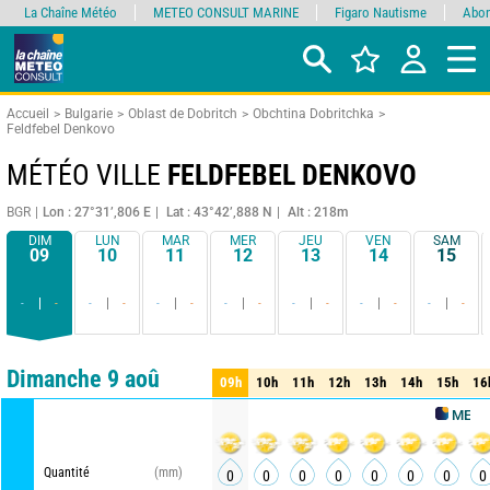
La Chaîne Météo
METEO CONSULT MARINE
Figaro Nautisme
Abon
Accueil
Bulgarie
Oblast de Dobritch
Obchtina Dobritchka
Feldfebel Denkovo
MÉTÉO VILLE
FELDFEBEL DENKOVO
BGR
Lon : 27°31’,806 E
Lat : 43°42’,888 N
Alt : 218m
DIM
LUN
MAR
MER
JEU
VEN
SAM
09
10
11
12
13
14
15
-
-
-
-
-
-
-
-
-
-
-
-
-
-
Comparateur
détaillé
synthétique
Dimanche 9 aoû
09h
10h
11h
12h
13h
14h
15h
16
09h
10h
11h
12h
13h
14h
15h
16
METEO CON
Quantité
(mm)
0
0
0
0
0
0
0
0