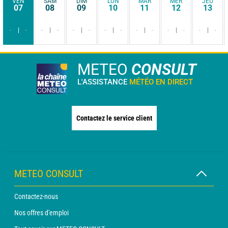
VEN
SAM
DIM
LUN
MAR
MER
JEU
07
08
09
10
11
12
13
-
-
-
-
-
-
-
-
-
-
-
-
-
-
METEO
CONSULT
L'ASSISTANCE
MÉTÉO EN DIRECT
Contactez le service client
METEO CONSULT
Contactez-nous
Nos offres d'emploi