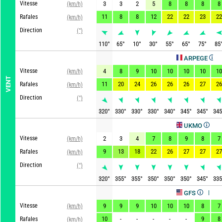
Vitesse
3
3
2
5
8
8
8
8
(km/h)
11
8
8
12
22
22
23
22
Rafales
(km/h)
Direction
(°)
110
°
65
°
10
°
30
°
55
°
65
°
75
°
85
Actuali
ARPEGE
Vitesse
4
8
9
10
10
10
10
10
(km/h)
VENT
11
20
24
26
26
26
27
26
Rafales
(km/h)
Direction
(°)
320
°
330
°
330
°
330
°
340
°
345
°
345
°
345
Actualisé
UKMO
Vitesse
2
3
4
7
8
9
8
7
(km/h)
9
13
18
22
26
27
27
27
Rafales
(km/h)
Direction
(°)
320
°
355
°
355
°
350
°
350
°
350
°
345
°
335
Actualisé, 
GFS
Vitesse
9
9
9
10
10
10
8
7
(km/h)
10
-
-
-
-
-
9
8
Rafales
(km/h)