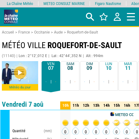
La Chaîne Météo
METEO CONSULT MARINE
Figaro Nautisme
Abon
Accueil
France
Occitanie
Aude
Roquefort-de-Sault
MÉTÉO VILLE
ROQUEFORT-DE-SAULT
(11140)
Lon : 2°12’,012 E
Lat : 42°44’,352 N
Alt : 994m
VEN
SAM
DIM
LUN
MAR
07
08
09
10
11
-
-
-
-
-
-
-
-
-
-
Météo du jour
Comparateur
détaillé
synthétique
Vendredi 7 aoû
10h
11h
12h
13h
14h
15h
16h
17
10h
11h
12h
13h
14h
15h
16h
17
METEO CONSULT
Quantité
(mm)
0
0
0
0
0
0
0
0