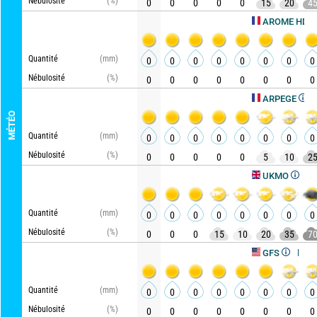
Nébulosité
(%)
0
0
0
0
0
15
20
4
Actu
AROME HD
Quantité
(mm)
0
0
0
0
0
0
0
0
Nébulosité
(%)
0
0
0
0
0
0
0
0
Actuali
ARPEGE
MÉTÉO
Quantité
(mm)
0
0
0
0
0
0
0
0
Nébulosité
(%)
0
0
0
0
0
5
10
2
Actualisé
UKMO
Quantité
(mm)
0
0
0
0
0
0
0
0
Nébulosité
(%)
0
0
0
15
10
20
35
7
Actualisé, 
GFS
Quantité
(mm)
0
0
0
0
0
0
0
0
Nébulosité
(%)
0
0
0
0
0
0
0
0