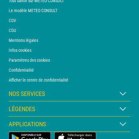
Tout savoir sur METEO CONSULT
Le modèle METEO CONSULT
CGV
CGU
Mentions légales
Infos cookies
Paramètres des cookies
Confidentialité
Afficher le centre de confidentialité
NOS SERVICES
Abonnement METEO Xpert
LÉGENDES
Abonnement METEO PRO
Légende des cartes
APPLICATIONS
Consultation avec un prévisionniste
Légende des pictogrammes
Bulletin PRO
Application Météo Terrestre