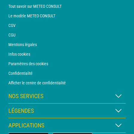
Tout savoir sur METEO CONSULT
Le modèle METEO CONSULT
CGV
CGU
Mentions légales
Infos cookies
Paramètres des cookies
Confidentialité
Afficher le centre de confidentialité
NOS SERVICES
Abonnement METEO Xpert
LÉGENDES
Abonnement METEO PRO
Légende des cartes
APPLICATIONS
Consultation avec un prévisionniste
Légende des pictogrammes