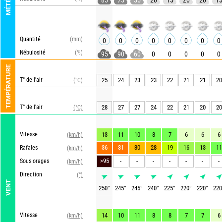
MÉTÉO
85
75
55
20
15
20
20
1
Quantité
(mm)
0
0
0
0
0
0
0
0
Nébulosité
(%)
95
90
60
0
0
0
0
0
TEMPÉRATURE
T° de l'air
25
24
23
23
22
21
21
20
(°C)
T° de l'air
28
27
27
24
22
21
20
20
(°C)
Vitesse
13
11
10
8
7
6
6
6
(km/h)
36
31
30
28
19
16
13
11
Rafales
(km/h)
>95
-
-
-
-
-
-
-
Sous orages
(km/h)
Direction
(°)
VENT
250
°
245
°
245
°
240
°
225
°
220
°
220
°
220
Vitesse
14
10
11
8
8
7
7
6
(km/h)