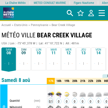
La Chaîne Météo
METEO CONSULT MARINE
Figaro Nautisme
Abon
Accueil
Etats-Unis
Pennsylvanie
Bear Creek Village
MÉTÉO VILLE
BEAR CREEK VILLAGE
USA
Lon : -75°45’,378 W
Lat : 41°10’,722 N
Alt : 481m
SAM
DIM
LUN
MAR
MER
JEU
VEN
08
09
10
11
12
13
14
-
-
-
-
-
-
-
-
-
-
-
-
-
-
Comparateur
détaillé
synthétique
Samedi 8 aoû
17h
18h
19h
20h
21h
22h
23h
00
17h
18h
19h
20h
21h
22h
23h
00
Quantité
(mm)
0.1
0
0
0
0
0
0
0
Nébulosité
(%)