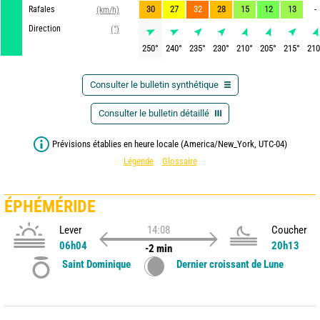
30
27
32
28
15
12
13
-
Rafales
(km/h)
Direction
(°)
250
°
240
°
235
°
230
°
210
°
205
°
215
°
210
Consulter le bulletin synthétique
Consulter le bulletin détaillé
Prévisions établies en heure locale (America/New_York, UTC-04)
Légende
Glossaire
ÉPHÉMÉRIDE
Lever
14:08
Coucher
06h04
20h13
-2 min
Saint Dominique
Dernier croissant de Lune