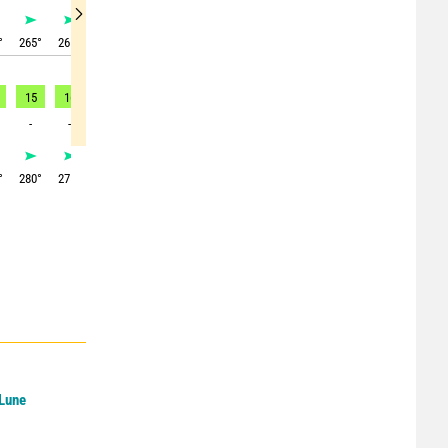
°
265
°
265
°
265
°
265
°
265
°
265
°
260
°
250
°
245
°
15
16
15
14
12
10
6
3
2
-
-
-
-
-
-
-
-
3
°
280
°
275
°
270
°
270
°
265
°
270
°
270
°
255
°
270
°
 Lune