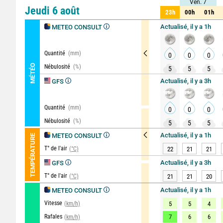
Ven. 7
Ven. 7
Comparateur
détaillé
Jeudi 6 août
23h
00h
01h
23h
00h
01h
Actualisé, il y a 1h
METEO CONSULT
Quantité
(mm)
0
0
0
MÉTÉO
Nébulosité
(%)
5
5
5
Actualisé, il y a 3h
GFS
Quantité
(mm)
0
0
0
Nébulosité
(%)
5
5
5
Actualisé, il y a 1h
METEO CONSULT
TEMPÉRATURE
T° de l'air
(°C)
22
21
21
Actualisé, il y a 3h
GFS
T° de l'air
(°C)
21
21
20
Actualisé, il y a 1h
METEO CONSULT
Vitesse
(km/h)
5
5
4
Rafales
7
6
6
(km/h)