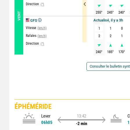
Direction
(°)
255
°
245
°
240
°
VENT
Actualisé, il y a 3h
GFS
Vitesse
(km/h)
1
1
0
Rafales
2
2
1
(km/h)
Direction
(°)
240
°
185
°
170
°
Consulter le bulletin syn
ÉPHÉMÉRIDE
Lever
13:42
C
06h05
1
-2 min