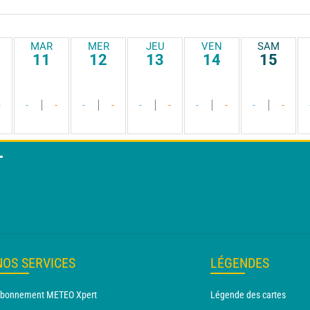
MAR
MER
JEU
VEN
SAM
11
12
13
14
15
-
-
-
-
-
-
-
-
-
-
-
T
NOS SERVICES
LÉGENDES
bonnement METEO Xpert
Légende des cartes