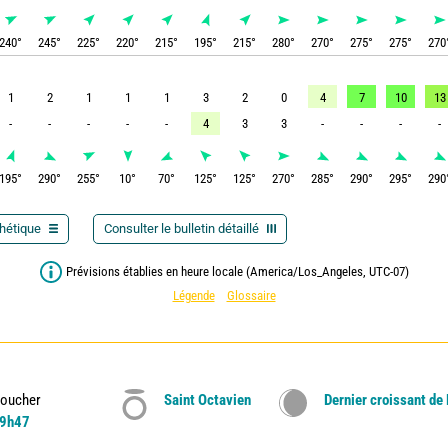
240
°
245
°
225
°
220
°
215
°
195
°
215
°
280
°
270
°
275
°
275
°
270
1
2
1
1
1
3
2
0
4
7
10
13
-
-
-
-
-
4
3
3
-
-
-
-
195
°
290
°
255
°
10
°
70
°
125
°
125
°
270
°
285
°
290
°
295
°
290
thétique
Consulter le bulletin détaillé
Prévisions établies en heure locale (America/Los_Angeles, UTC-07)
Légende
Glossaire
oucher
Saint Octavien
Dernier croissant de
9h47