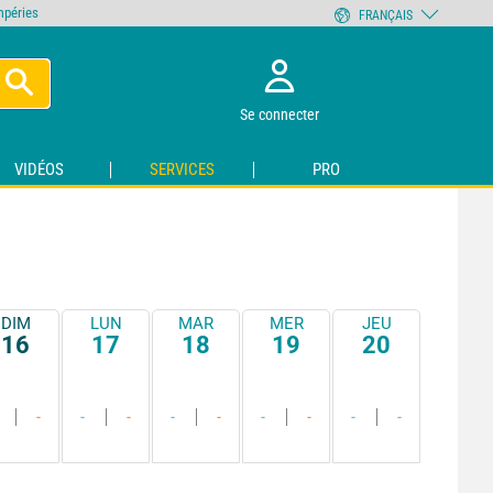
empéries
FRANÇAIS
Se connecter
VIDÉOS
SERVICES
PRO
DIM
LUN
MAR
MER
JEU
16
17
18
19
20
-
-
-
-
-
-
-
-
-