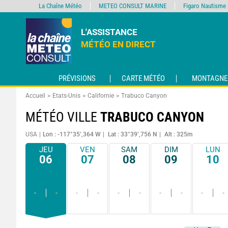
La Chaîne Météo
METEO CONSULT MARINE
Figaro Nautisme
L'ASSISTANCE
MÉTÉO EN DIRECT
PRÉVISIONS
CARTE MÉTÉO
MONTAGNE
Accueil
Etats-Unis
Californie
Trabuco Canyon
MÉTÉO VILLE
TRABUCO CANYON
USA
Lon : -117°35’,364 W
Lat : 33°39’,756 N
Alt : 325m
JEU
VEN
SAM
DIM
LUN
06
07
08
09
10
-
-
-
-
-
-
-
-
-
-