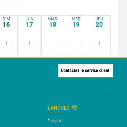
DIM
LUN
MAR
MER
JEU
16
17
18
19
20
-
-
-
-
-
-
-
-
-
-
Contactez le service client
LANGUES
Français