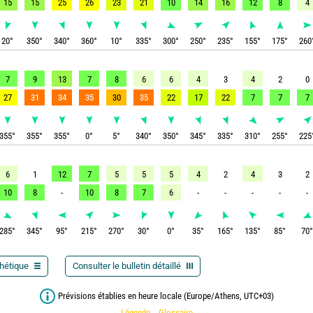
15
15
25
26
23
21
10
14
16
12
8
4
20
°
350
°
340
°
360
°
10
°
335
°
300
°
250
°
235
°
155
°
175
°
260
7
9
13
7
8
6
6
4
3
4
2
0
27
31
34
35
30
35
22
17
22
7
7
7
355
°
355
°
355
°
0
°
5
°
340
°
350
°
345
°
335
°
310
°
255
°
225
6
1
12
7
5
5
5
4
2
4
3
2
10
8
-
10
8
7
6
-
-
-
-
-
285
°
345
°
95
°
215
°
270
°
30
°
0
°
35
°
165
°
135
°
85
°
70
thétique
Consulter le bulletin détaillé
Prévisions établies en heure locale (Europe/Athens, UTC+03)
Légende
Glossaire