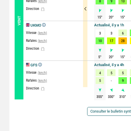
Rafales
8
9
13
(km/h)
Direction
(°)
15
°
20
°
15
°
VENT
Actualisé, il y a 1h
UKMO
Vitesse
(km/h)
3
3
6
Rafales
10
17
28
(km/h)
Direction
(°)
5
°
20
°
15
°
Actualisé, il y a 4h
GFS
Vitesse
(km/h)
4
5
5
Rafales
5
-
9
(km/h)
Direction
(°)
355
°
330
°
310
°
Consulter le bulletin syn