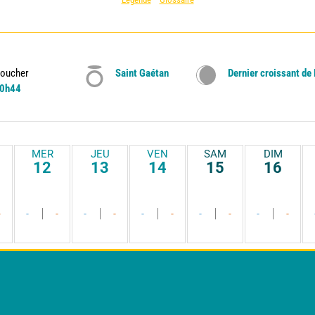
oucher
Saint Gaétan
Dernier croissant de
0h44
MER
JEU
VEN
SAM
DIM
12
13
14
15
16
-
-
-
-
-
-
-
-
-
-
-