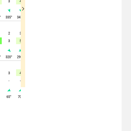
3
4
5
5
6
9
13
11
11
°
335
°
345
°
355
°
360
°
0
°
0
°
0
°
355
°
360
°
2
3
4
5
7
6
6
5
4
3
5
7
10
13
13
13
11
13
°
320
°
290
°
315
°
310
°
315
°
315
°
310
°
325
°
355
°
3
4
4
4
5
6
7
6
6
-
-
-
-
-
-
-
9
8
°
65
°
70
°
50
°
40
°
30
°
35
°
25
°
25
°
20
°