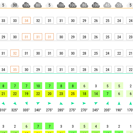
5
30
100
80
5
100
100
80
100
45
55
5
33
33
34
32
31
31
30
29
26
25
24
24
29
30
31
31
31
30
29
28
26
25
24
23
31
32
31
30
31
30
30
28
25
24
22
21
34
35
30
29
33
31
31
28
26
24
23
22
8
7
7
10
7
8
8
6
3
5
5
2
21
22
19
22
20
23
25
18
14
7
6
6
310
°
325
°
335
°
240
°
275
°
285
°
275
°
270
°
245
°
205
°
190
°
170
3
2
6
7
7
3
3
5
4
3
2
1