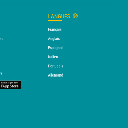
LANGUES
Français
es
Anglais
Espagnol
Italien
Portugais
re
Allemand