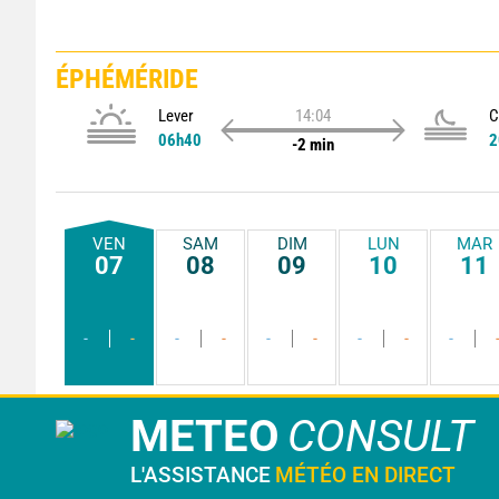
ÉPHÉMÉRIDE
Lever
14:04
C
06h40
2
-2 min
VEN
SAM
DIM
LUN
MAR
07
08
09
10
11
-
-
-
-
-
-
-
-
-
METEO
CONSULT
L'ASSISTANCE
MÉTÉO EN DIRECT