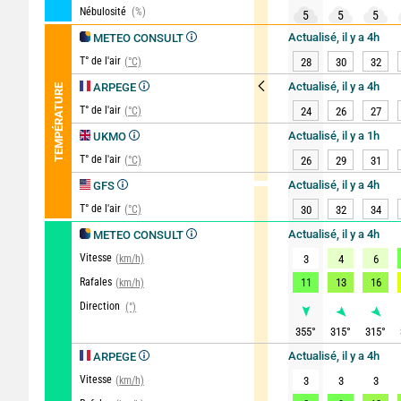
Nébulosité
(%)
5
5
5
Actualisé, il y a 4h
METEO CONSULT
T° de l'air
(°C)
28
30
32
Actualisé, il y a 4h
ARPEGE
TEMPÉRATURE
T° de l'air
(°C)
24
26
27
Actualisé, il y a 1h
UKMO
T° de l'air
(°C)
26
29
31
Actualisé, il y a 4h
GFS
T° de l'air
(°C)
30
32
34
Actualisé, il y a 4h
METEO CONSULT
Vitesse
(km/h)
3
4
6
Rafales
11
13
16
(km/h)
Direction
(°)
355
°
315
°
315
°
Actualisé, il y a 4h
ARPEGE
Vitesse
(km/h)
3
3
3