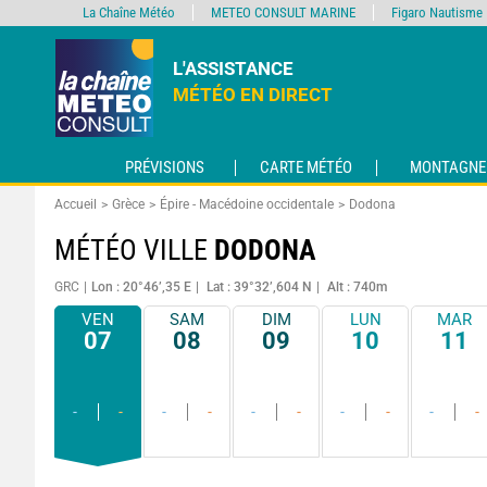
La Chaîne Météo
METEO CONSULT MARINE
Figaro Nautisme
L'ASSISTANCE
MÉTÉO EN DIRECT
PRÉVISIONS
CARTE MÉTÉO
MONTAGNE
Accueil
Grèce
Épire - Macédoine occidentale
Dodona
MÉTÉO VILLE
DODONA
GRC
Lon : 20°46’,35 E
Lat : 39°32’,604 N
Alt : 740m
VEN
SAM
DIM
LUN
MAR
07
08
09
10
11
-
-
-
-
-
-
-
-
-
-