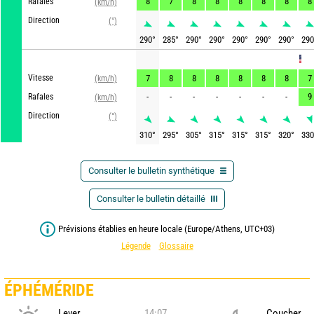
8
7
8
8
8
8
8
8
Rafales
(km/h)
Direction
(°)
290
°
285
°
290
°
290
°
290
°
290
°
290
°
290
GFS
Vitesse
7
8
8
8
8
8
8
7
(km/h)
-
-
-
-
-
-
-
9
Rafales
(km/h)
Direction
(°)
310
°
295
°
305
°
315
°
315
°
315
°
320
°
330
Consulter le bulletin synthétique
Consulter le bulletin détaillé
Prévisions établies en heure locale (Europe/Athens, UTC+03)
Légende
Glossaire
ÉPHÉMÉRIDE
Lever
14:07
Coucher