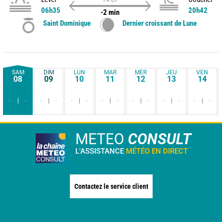
06h35
20h42
-2 min
Saint Dominique
Dernier croissant de Lune
SAM
DIM
LUN
MAR
MER
JEU
VEN
08
09
10
11
12
13
14
-
-
-
-
-
-
-
-
-
-
-
-
-
-
METEO
CONSULT
L'ASSISTANCE
MÉTÉO EN DIRECT
Contactez le service client