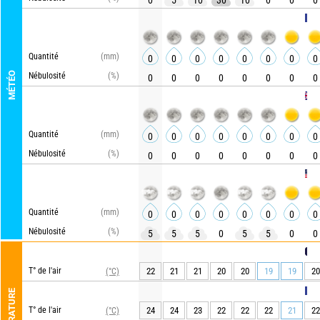
0
5
10
30
10
0
0
0
ARPEG
Quantité
(mm)
0
0
0
0
0
0
0
0
MÉTÉO
Nébulosité
(%)
0
0
0
0
0
0
0
0
UKMO
Quantité
(mm)
0
0
0
0
0
0
0
0
Nébulosité
(%)
0
0
0
0
0
0
0
0
GFS
Quantité
(mm)
0
0
0
0
0
0
0
0
Nébulosité
(%)
5
5
5
0
5
5
0
0
METEO
T° de l'air
22
21
21
20
20
19
19
20
(°C)
ARPEG
TEMPÉRATURE
T° de l'air
24
24
23
22
22
22
21
22
(°C)