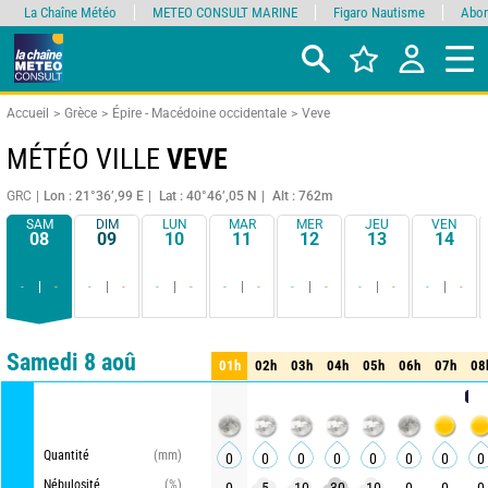
La Chaîne Météo
METEO CONSULT MARINE
Figaro Nautisme
Abon
Accueil
Grèce
Épire - Macédoine occidentale
Veve
MÉTÉO VILLE
VEVE
GRC
Lon : 21°36’,99 E
Lat : 40°46’,05 N
Alt : 762m
SAM
DIM
LUN
MAR
MER
JEU
VEN
08
09
10
11
12
13
14
-
-
-
-
-
-
-
-
-
-
-
-
-
-
Comparateur
détaillé
synthétique
Samedi 8 aoû
01h
02h
03h
04h
05h
06h
07h
08
01h
02h
03h
04h
05h
06h
07h
08
METEO
Quantité
(mm)
0
0
0
0
0
0
0
0
Nébulosité
(%)