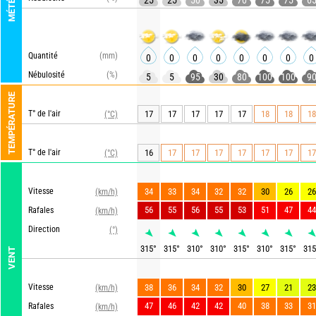
MÉTÉO
25
25
50
35
70
75
75
6
Quantité
(mm)
0
0
0
0
0
0
0
0
Nébulosité
(%)
5
5
95
30
80
100
100
9
TEMPÉRATURE
T° de l'air
17
17
17
17
17
18
18
18
(°C)
T° de l'air
16
17
17
17
17
17
17
17
(°C)
Vitesse
34
33
34
32
32
30
26
26
(km/h)
56
55
56
55
53
51
47
44
Rafales
(km/h)
Direction
(°)
315
°
315
°
310
°
310
°
315
°
310
°
315
°
315
VENT
Vitesse
38
36
34
32
30
27
21
23
(km/h)
47
46
42
42
40
38
33
31
Rafales
(km/h)