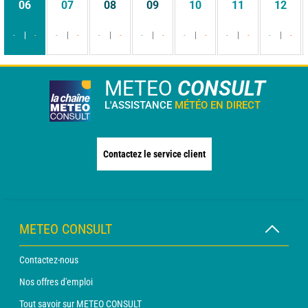
06
07
08
09
10
11
12
-
-
-
-
-
-
-
-
-
-
-
-
-
-
METEO
CONSULT
L'ASSISTANCE
MÉTÉO EN DIRECT
Contactez le service client
METEO CONSULT
Contactez-nous
Nos offres d'emploi
Tout savoir sur METEO CONSULT