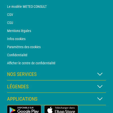
Le modèle METEO CONSULT
CGV
CGU
Mentions légales
Infos cookies
Paramètres des cookies
Confidentialité
Afficher le centre de confidentialité
NOS SERVICES
Abonnement METEO Xpert
LÉGENDES
Abonnement METEO PRO
Légende des cartes
APPLICATIONS
Consultation avec un prévisionniste
Légende des pictogrammes
Bulletin PRO
Application Météo Terrestre