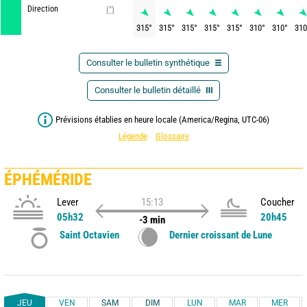
Direction
(°)
315
°
315
°
315
°
315
°
315
°
310
°
310
°
310
Consulter le bulletin synthétique
Consulter le bulletin détaillé
Prévisions établies en heure locale (America/Regina, UTC-06)
Légende
Glossaire
ÉPHÉMÉRIDE
Lever
15:13
Coucher
05h32
20h45
-3 min
Saint Octavien
Dernier croissant de Lune
JEU
VEN
SAM
DIM
LUN
MAR
MER