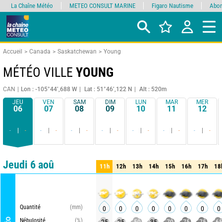
La Chaîne Météo
METEO CONSULT MARINE
Figaro Nautisme
Abon
Accueil
Canada
Saskatchewan
Young
MÉTÉO VILLE
YOUNG
CAN
Lon : -105°44’,688 W
Lat : 51°46’,122 N
Alt : 520m
JEU
VEN
SAM
DIM
LUN
MAR
MER
06
07
08
09
10
11
12
-
-
-
-
-
-
-
-
-
-
-
-
-
-
Comparateur
détaillé
synthétique
Jeudi 6 aoû
11h
12h
13h
14h
15h
16h
17h
18
11h
12h
13h
14h
15h
16h
17h
18
Quantité
(mm)
0
0
0
0
0
0
0
0
Nébulosité
(%)