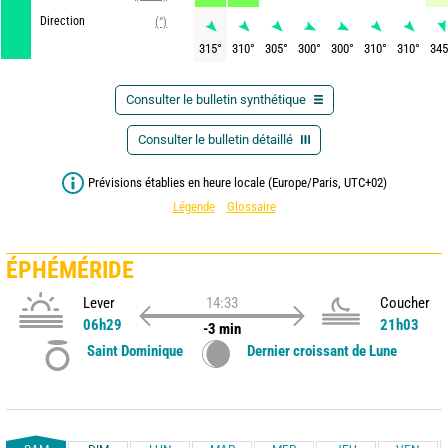
Direction
(°)
315
°
310
°
305
°
300
°
300
°
310
°
310
°
345
Consulter le bulletin synthétique
Consulter le bulletin détaillé
Prévisions établies en heure locale (Europe/Paris, UTC+02)
Légende
Glossaire
ÉPHÉMÉRIDE
Lever
14:33
Coucher
06h29
21h03
-3 min
Saint Dominique
Dernier croissant de Lune