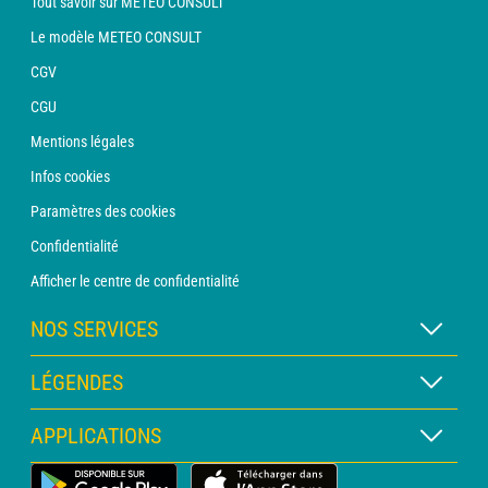
Tout savoir sur METEO CONSULT
Le modèle METEO CONSULT
CGV
CGU
Mentions légales
Infos cookies
Paramètres des cookies
Confidentialité
Afficher le centre de confidentialité
NOS SERVICES
Abonnement METEO Xpert
LÉGENDES
Abonnement METEO PRO
Légende des cartes
APPLICATIONS
Consultation avec un prévisionniste
Légende des pictogrammes
Bulletin PRO
Application Météo Terrestre