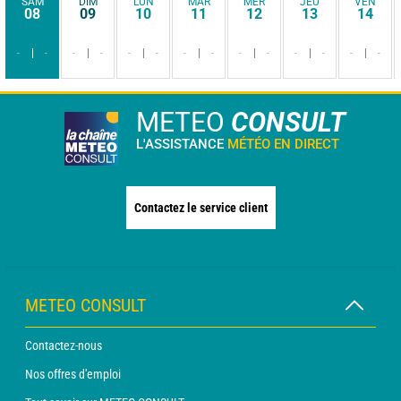
SAM
DIM
LUN
MAR
MER
JEU
VEN
08
09
10
11
12
13
14
-
-
-
-
-
-
-
-
-
-
-
-
-
-
METEO
CONSULT
L'ASSISTANCE
MÉTÉO EN DIRECT
Contactez le service client
METEO CONSULT
Contactez-nous
Nos offres d'emploi