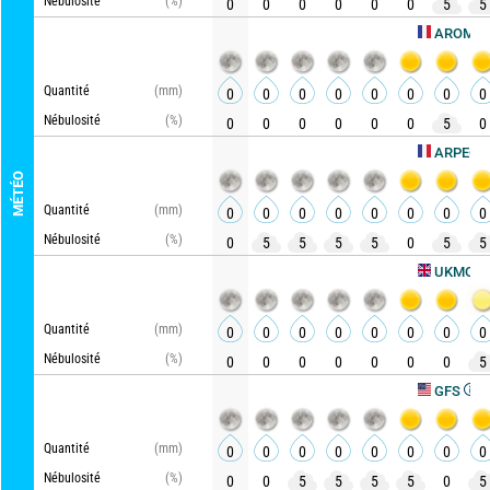
Nébulosité
(%)
0
0
0
0
0
0
5
5
AROME HD
Quantité
(mm)
0
0
0
0
0
0
0
0
Nébulosité
(%)
0
0
0
0
0
0
5
0
Ac
ARPEGE
MÉTÉO
Quantité
(mm)
0
0
0
0
0
0
0
0
Nébulosité
(%)
0
5
5
5
5
0
5
5
Actu
UKMO
Quantité
(mm)
0
0
0
0
0
0
0
0
Nébulosité
(%)
0
0
0
0
0
0
0
5
Actuali
GFS
Quantité
(mm)
0
0
0
0
0
0
0
0
Nébulosité
(%)
0
0
5
5
5
5
0
5