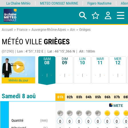
La Chaîne Météo
METEO CONSULT MARINE
Figaro Nautisme
Abon
Accueil
France
Auvergne-Rhône-Alpes
Ain
Grièges
MÉTÉO VILLE
GRIÈGES
(01290)
Lon : 4°51’,132 E
Lat : 46°15’,366 N
Alt : 180m
SAM
DIM
LUN
MAR
MER
08
09
10
11
12
-
-
-
-
-
-
-
-
-
-
Météo du jour
Comparateur
détaillé
synthétique
Samedi 8 aoû
01h
02h
03h
04h
05h
06h
07h
08
01h
02h
03h
04h
05h
06h
07h
08
METEO CONSUL
Quantité
(mm)
0
0
0
0
0
0
0
0