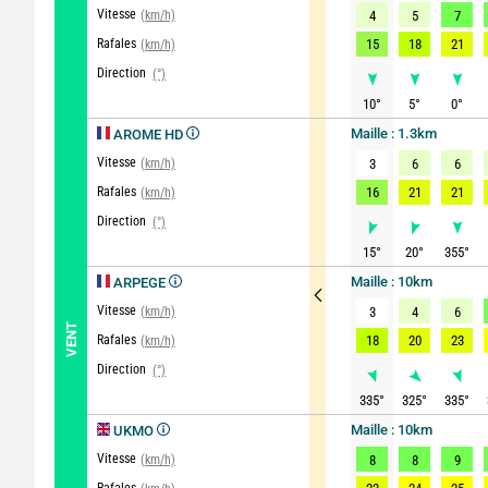
Vitesse
(km/h)
4
5
7
Rafales
15
18
21
(km/h)
Direction
(°)
10
°
5
°
0
°
Maille : 1.3km
AROME HD
Vitesse
(km/h)
3
6
6
Rafales
16
21
21
(km/h)
Direction
(°)
15
°
20
°
355
°
Maille : 10km
ARPEGE
Vitesse
(km/h)
3
4
6
VENT
Rafales
18
20
23
(km/h)
Direction
(°)
335
°
325
°
335
°
Maille : 10km
UKMO
Vitesse
(km/h)
8
8
9