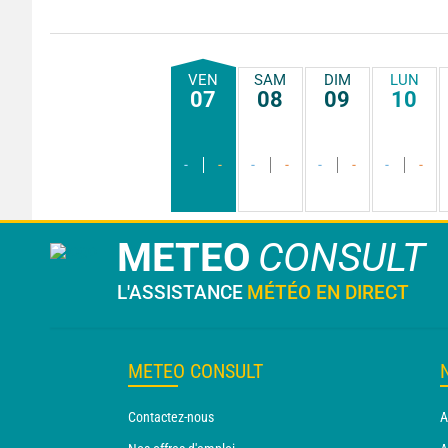
VEN
SAM
DIM
LUN
07
08
09
10
-
-
-
-
-
-
-
-
METEO
CONSULT
L'ASSISTANCE
MÉTÉO EN DIRECT
METEO CONSULT
Contactez-nous
A