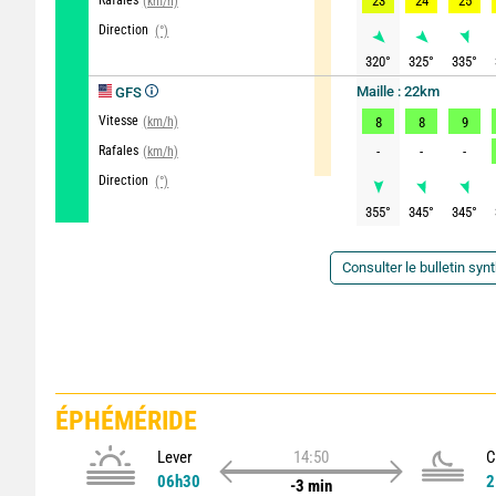
Rafales
23
24
25
(km/h)
Direction
(°)
320
°
325
°
335
°
Maille : 22km
GFS
Vitesse
(km/h)
8
8
9
Rafales
-
-
-
(km/h)
Direction
(°)
355
°
345
°
345
°
Consulter le bulletin syn
ÉPHÉMÉRIDE
Lever
14:50
C
06h30
2
-3 min