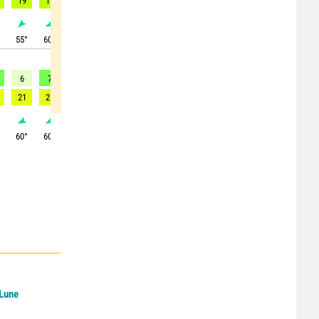
19
17
15
17
13
13
13
15
18
°
55
°
60
°
65
°
55
°
55
°
40
°
20
°
5
°
10
°
6
7
7
7
8
6
7
6
5
21
21
18
14
14
11
11
11
9
°
60
°
60
°
65
°
75
°
75
°
75
°
60
°
60
°
70
°
 Lune