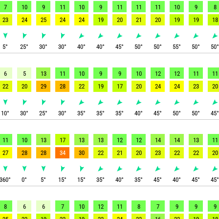
7
10
9
11
10
9
11
11
11
10
9
8
23
24
25
24
24
19
20
21
20
19
19
18
5
°
25
°
30
°
30
°
40
°
40
°
45
°
50
°
50
°
55
°
50
°
50
6
5
13
11
10
9
9
10
12
12
11
11
22
20
29
28
22
19
17
20
24
24
23
20
10
°
30
°
25
°
30
°
35
°
35
°
35
°
40
°
45
°
50
°
50
°
45
11
10
13
17
13
13
12
12
14
14
13
11
27
28
28
34
30
22
21
20
23
22
22
20
360
°
0
°
5
°
15
°
15
°
35
°
40
°
35
°
45
°
40
°
45
°
45
8
6
6
7
10
12
11
8
7
9
9
9