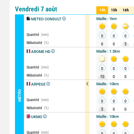
Comparateur
détaillé
Vendredi 7 août
14h
15h
16h
14h
15h
16h
Maille : 1km
METEO CONSULT
Quantité
(mm)
0
0
0
Nébulosité
(%)
0
0
5
Maille : 1.3km
AROME HD
Quantité
(mm)
0
0
0
Nébulosité
(%)
10
0
0
Maille : 10km
ARPEGE
MÉTÉO
Quantité
(mm)
0
0
0
Nébulosité
(%)
5
0
0
Maille : 10km
UKMO
Quantité
(mm)
0
0
0