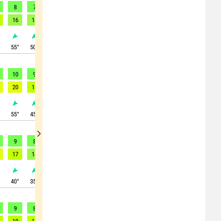
8
7
7
6
7
8
8
8
9
16
14
13
12
16
18
18
20
22
°
55
°
50
°
55
°
55
°
75
°
80
°
75
°
80
°
95
°
10
9
8
7
8
7
7
9
8
20
18
16
15
17
17
18
23
23
°
55
°
45
°
40
°
45
°
60
°
70
°
75
°
75
°
85
°
9
8
8
7
7
8
6
5
6
17
14
12
12
15
17
18
18
20
°
40
°
35
°
35
°
35
°
45
°
65
°
70
°
50
°
70
°
9
8
7
5
5
5
5
6
6