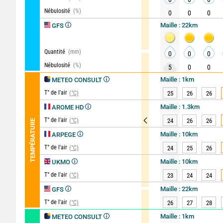
Nébulosité
(%)
0
0
0
Maille : 22km
GFS
Quantité
(mm)
0
0
0
Nébulosité
(%)
5
0
0
Maille : 1km
METEO CONSULT
T° de l'air
(°C)
25
26
26
Maille : 1.3km
AROME HD
T° de l'air
(°C)
24
26
26
TEMPÉRATURE
Maille : 10km
ARPEGE
T° de l'air
(°C)
24
25
26
Maille : 10km
UKMO
T° de l'air
(°C)
23
24
24
Maille : 22km
GFS
T° de l'air
(°C)
26
27
28
Maille : 1km
METEO CONSULT