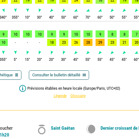
25
22
19
22
19
22
24
22
16
22
19
18
340
°
355
°
10
°
30
°
40
°
50
°
60
°
70
°
60
°
50
°
55
°
55
9
10
10
10
9
9
10
10
9
8
8
7
10
-
-
-
18
23
26
28
29
23
21
20
355
°
5
°
15
°
20
°
20
°
30
°
45
°
55
°
55
°
45
°
45
°
60
thétique
Consulter le bulletin détaillé
Prévisions établies en heure locale (Europe/Paris, UTC+02)
Légende
Glossaire
oucher
Saint Gaétan
Dernier croissant de
1h20