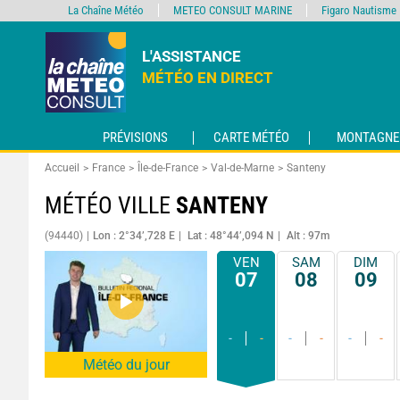
La Chaîne Météo
METEO CONSULT MARINE
Figaro Nautisme
L'ASSISTANCE
MÉTÉO EN DIRECT
PRÉVISIONS
CARTE MÉTÉO
MONTAGNE
Accueil
France
Île-de-France
Val-de-Marne
Santeny
MÉTÉO VILLE
SANTENY
(94440)
Lon : 2°34’,728 E
Lat : 48°44’,094 N
Alt : 97m
VEN
SAM
DIM
07
08
09
-
-
-
-
-
-
Météo du jour