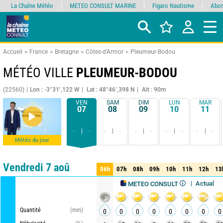
La Chaîne Météo
METEO CONSULT MARINE
Figaro Nautisme
Abon
Accueil
France
Bretagne
Côtes-d'Armor
Pleumeur-Bodou
MÉTÉO VILLE
PLEUMEUR-BODOU
(22560)
Lon : -3°31’,122 W
Lat : 48°46’,398 N
Alt : 90m
VEN
SAM
DIM
LUN
MAR
07
08
09
10
11
-
-
-
-
-
-
-
-
-
-
Météo du jour
Comparateur
détaillé
synthétique
Vendredi 7 aoû
06h
07h
08h
09h
10h
11h
12h
13
06h
07h
08h
09h
10h
11h
12h
13
Actualisé, il y a 
Mise à jour dans 
METEO CONSULT
Quantité
(mm)
0
0
0
0
0
0
0
0