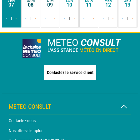
VEN
SAM
DIM
LUN
MAR
MER
JEU
07
08
09
10
11
12
13
-
-
-
-
-
-
-
-
-
-
-
-
-
-
METEO
CONSULT
L'ASSISTANCE
MÉTÉO EN DIRECT
Contactez le service client
METEO CONSULT
Contactez-nous
Nos offres d'emploi