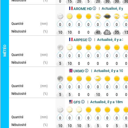
Nébulosité
(%)
0
15
20
5
20
30
30
3
Actualisé, il y a 45min
Mise à jour dans 2h
AROME HD
Quantité
(mm)
0
0
0
0
0
0
0
0
Nébulosité
(%)
10
10
0
0
40
80
35
1
Actualisé, il y a 35min
Mise à jour dans 5h
ARPEGE
MÉTÉO
Quantité
(mm)
0
0
0
0
0
0
0
0
Nébulosité
(%)
5
10
0
0
0
0
0
0
Actualisé, il y a 10h
Mise à jour dans 2h
UKMO
Quantité
(mm)
0
0
0
0
0
0
0
0
Nébulosité
(%)
5
5
0
0
10
0
0
0
Actualisé, il y a 18min
Mise à jour dans 6h
GFS
Quantité
(mm)
0
0
0
0
0
0
0
0
Nébulosité
(%)
10
10
10
5
5
0
5
5