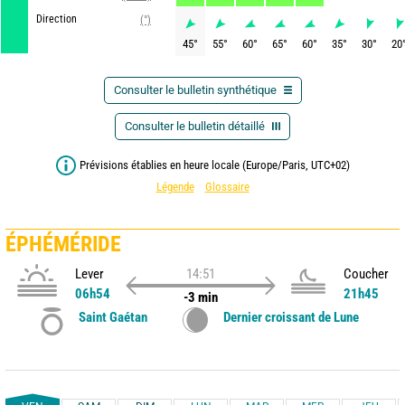
Direction
(°)
45
°
55
°
60
°
65
°
60
°
35
°
30
°
20
Consulter le bulletin synthétique
Consulter le bulletin détaillé
Prévisions établies en heure locale (Europe/Paris, UTC+02)
Légende
Glossaire
ÉPHÉMÉRIDE
Lever
14:51
Coucher
06h54
21h45
-3 min
Saint Gaétan
Dernier croissant de Lune