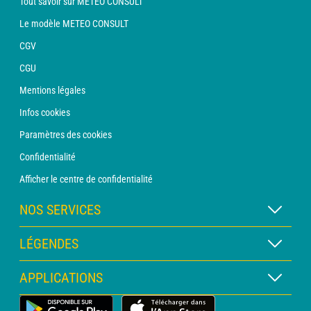
Tout savoir sur METEO CONSULT
Le modèle METEO CONSULT
CGV
CGU
Mentions légales
Infos cookies
Paramètres des cookies
Confidentialité
Afficher le centre de confidentialité
NOS SERVICES
Abonnement METEO Xpert
LÉGENDES
Abonnement METEO PRO
Légende des cartes
APPLICATIONS
Consultation avec un prévisionniste
Légende des pictogrammes
Bulletin PRO
Application Météo Terrestre