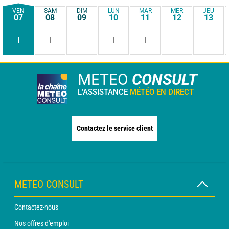
VEN
SAM
DIM
LUN
MAR
MER
JEU
07
08
09
10
11
12
13
-
-
-
-
-
-
-
-
-
-
-
-
-
-
METEO
CONSULT
L'ASSISTANCE
MÉTÉO EN DIRECT
Contactez le service client
METEO CONSULT
Contactez-nous
Nos offres d'emploi