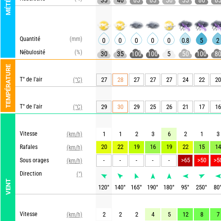
MÉTÉO
35
40
65
65
50
55
80
6
Quantité
(mm)
0
0
0
0
0
0.8
5
2
Nébulosité
(%)
30
35
100
100
5
50
100
8
TEMPÉRATURE
T° de l'air
27
28
27
27
27
24
22
20
(°C)
T° de l'air
29
30
29
25
26
21
17
16
(°C)
Vitesse
1
1
2
3
6
2
1
3
(km/h)
20
22
19
16
19
22
15
14
Rafales
(km/h)
-
-
-
-
-
>65
>50
>5
Sous orages
(km/h)
Direction
(°)
VENT
120
°
140
°
165
°
190
°
180
°
95
°
250
°
80
Vitesse
2
2
2
4
5
12
8
7
(km/h)