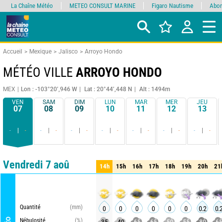
La Chaîne Météo
METEO CONSULT MARINE
Figaro Nautisme
Abon
Accueil
Mexique
Jalisco
Arroyo Hondo
MÉTÉO VILLE
ARROYO HONDO
MEX
Lon : -103°20’,946 W
Lat : 20°44’,448 N
Alt : 1494m
VEN
SAM
DIM
LUN
MAR
MER
JEU
07
08
09
10
11
12
13
-
-
-
-
-
-
-
-
-
-
-
-
-
-
Comparateur
détaillé
synthétique
Vendredi 7 aoû
14h
15h
16h
17h
18h
19h
20h
21
14h
15h
16h
17h
18h
19h
20h
21
Quantité
(mm)
0
0
0
0
0
0
0.2
0.
Nébulosité
(%)