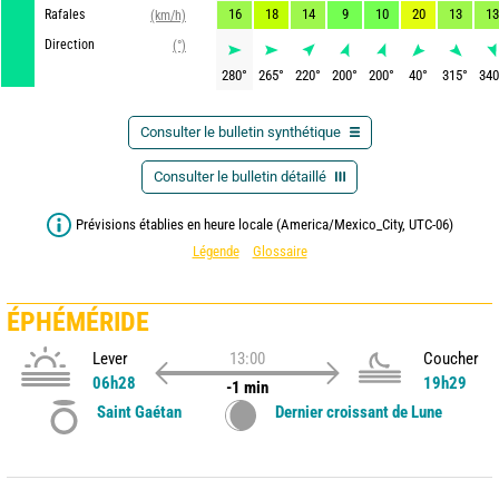
16
18
14
9
10
20
13
13
Rafales
(km/h)
Direction
(°)
280
°
265
°
220
°
200
°
200
°
40
°
315
°
340
Consulter le bulletin synthétique
Consulter le bulletin détaillé
Prévisions établies en heure locale (America/Mexico_City, UTC-06)
Légende
Glossaire
ÉPHÉMÉRIDE
Lever
13:00
Coucher
06h28
19h29
-1 min
Saint Gaétan
Dernier croissant de Lune