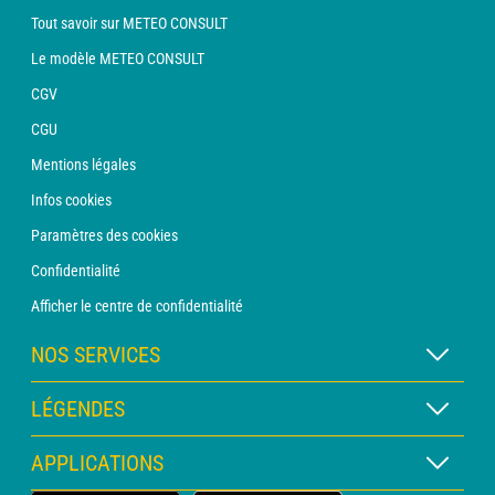
Tout savoir sur METEO CONSULT
Le modèle METEO CONSULT
CGV
CGU
Mentions légales
Infos cookies
Paramètres des cookies
Confidentialité
Afficher le centre de confidentialité
NOS SERVICES
Abonnement METEO Xpert
LÉGENDES
Abonnement METEO PRO
Légende des cartes
APPLICATIONS
Consultation avec un prévisionniste
Légende des pictogrammes