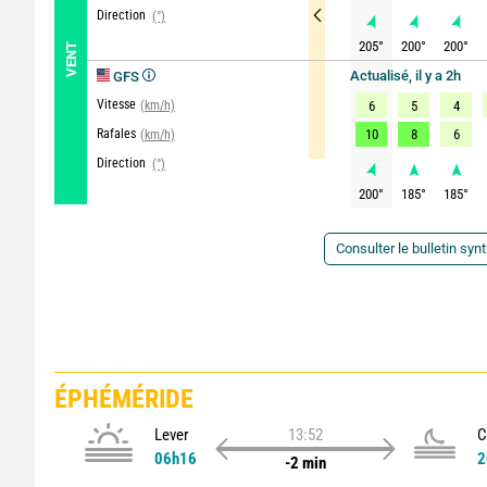
Direction
(°)
205
°
200
°
200
°
VENT
Actualisé, il y a 2h
GFS
Vitesse
(km/h)
6
5
4
Rafales
10
8
6
(km/h)
Direction
(°)
200
°
185
°
185
°
Consulter le bulletin syn
ÉPHÉMÉRIDE
Lever
13:52
C
06h16
2
-2 min