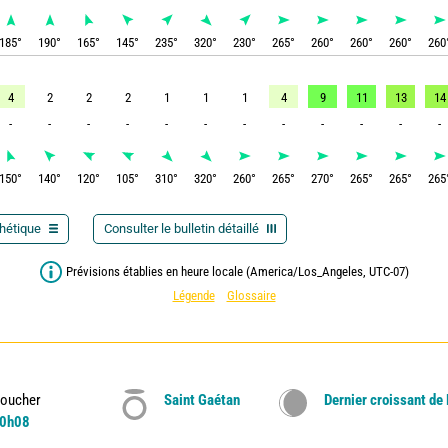
185
°
190
°
165
°
145
°
235
°
320
°
230
°
265
°
260
°
260
°
260
°
260
4
2
2
2
1
1
1
4
9
11
13
14
-
-
-
-
-
-
-
-
-
-
-
-
150
°
140
°
120
°
105
°
310
°
320
°
260
°
265
°
270
°
265
°
265
°
265
thétique
Consulter le bulletin détaillé
Prévisions établies en heure locale (America/Los_Angeles, UTC-07)
Légende
Glossaire
oucher
Saint Gaétan
Dernier croissant de
0h08