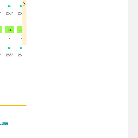
°
260
°
260
°
260
°
260
°
260
°
255
°
255
°
245
°
220
°
14
14
14
13
11
8
4
2
1
-
-
16
15
15
11
-
-
-
°
265
°
265
°
265
°
265
°
265
°
265
°
270
°
255
°
200
°
 Lune