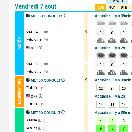
Sam. 8
Sam. 8
Comparateur
détaillé
Vendredi 7 août
23h
00h
01h
23h
00h
01h
Actualisé, il y a 38min
METEO CONSULT
Quantité
(mm)
0
0
0
MÉTÉO
Nébulosité
(%)
75
90
95
Actualisé, il y a 2h
GFS
Quantité
(mm)
0
0
0
Nébulosité
(%)
100
100
100
Actualisé, il y a 38min
METEO CONSULT
TEMPÉRATURE
T° de l'air
(°C)
22
21
20
Actualisé, il y a 2h
GFS
T° de l'air
(°C)
14
14
14
Actualisé, il y a 38min
METEO CONSULT
Vitesse
(km/h)
4
4
3
Rafales
9
8
7
(km/h)