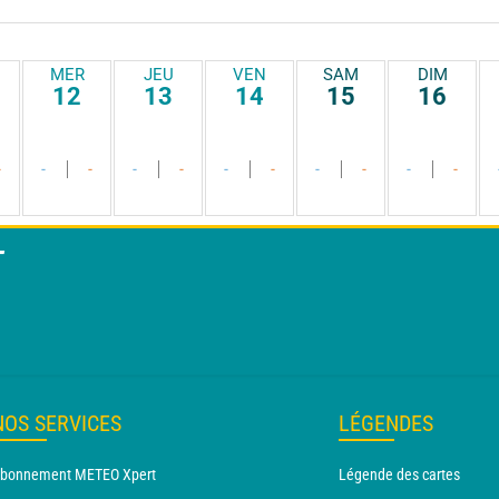
MER
JEU
VEN
SAM
DIM
12
13
14
15
16
-
-
-
-
-
-
-
-
-
-
-
T
NOS SERVICES
LÉGENDES
bonnement METEO Xpert
Légende des cartes