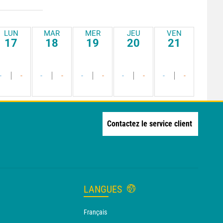
LUN
MAR
MER
JEU
VEN
17
18
19
20
21
-
-
-
-
-
-
-
-
-
-
Contactez le service client
LANGUES
Français