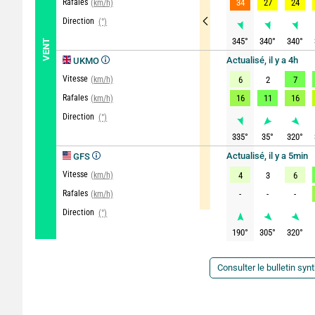
Rafales
34
27
24
(km/h)
Direction
(°)
345
°
340
°
340
°
VENT
Actualisé, il y a 4h
UKMO
Vitesse
(km/h)
6
2
7
Rafales
16
11
16
(km/h)
Direction
(°)
335
°
35
°
320
°
Actualisé, il y a 5min
GFS
Vitesse
(km/h)
4
3
6
Rafales
-
-
-
(km/h)
Direction
(°)
190
°
305
°
320
°
Consulter le bulletin syn