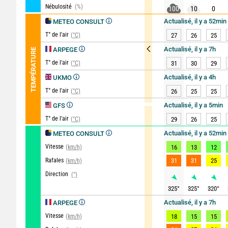
Nébulosité
(%)
100
10
0
Actualisé, il y a 52min
METEO CONSULT
T° de l'air
(°C)
27
26
25
Actualisé, il y a 7h
ARPEGE
TEMPÉRATURE
T° de l'air
(°C)
31
30
29
Actualisé, il y a 4h
UKMO
T° de l'air
(°C)
26
25
25
Actualisé, il y a 5min
GFS
T° de l'air
(°C)
29
26
25
Actualisé, il y a 52min
METEO CONSULT
Vitesse
(km/h)
16
13
12
Rafales
31
31
25
(km/h)
Direction
(°)
325
°
325
°
320
°
Actualisé, il y a 7h
ARPEGE
Vitesse
(km/h)
18
15
15