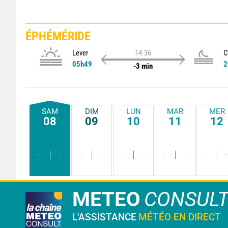
ÉPHÉMÉRIDE
Lever
14:36
C
05h49
2
-3 min
SAM
DIM
LUN
MAR
MER
08
09
10
11
12
-
-
-
-
-
-
-
-
-
METEO
CONSUL
L'ASSISTANCE
MÉTÉO EN DIRECT