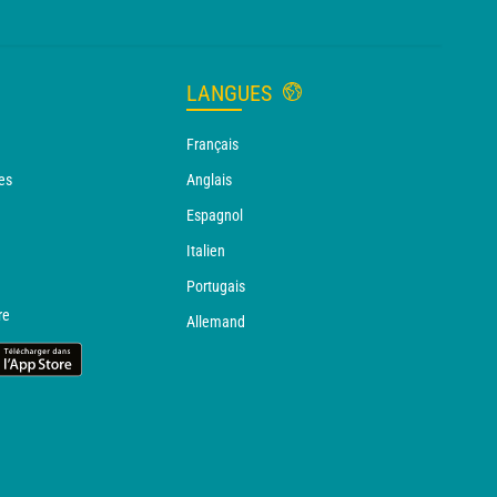
LANGUES
Français
es
Anglais
Espagnol
Italien
Portugais
re
Allemand