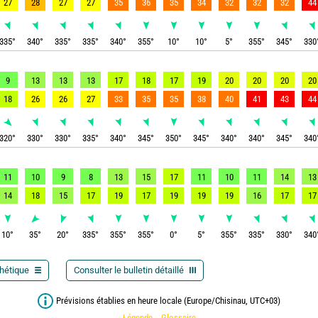
27
28
27
27
35
36
35
34
32
32
32
44
335
°
340
°
335
°
335
°
340
°
355
°
10
°
10
°
5
°
355
°
345
°
330
9
13
13
13
17
18
17
19
20
20
20
20
18
26
26
27
33
35
35
38
40
41
43
44
320
°
330
°
330
°
335
°
340
°
345
°
350
°
345
°
340
°
340
°
345
°
340
11
10
9
8
13
15
17
11
10
11
14
13
14
18
15
17
19
17
19
19
19
16
17
17
10
°
35
°
20
°
335
°
355
°
355
°
0
°
5
°
355
°
335
°
330
°
340
thétique
Consulter le bulletin détaillé
Prévisions établies en heure locale (Europe/Chisinau, UTC+03)
Légende
Glossaire