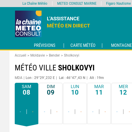
La Chaîne Météo
METEO CONSULT MARINE
Figaro Nautisme
L'ASSISTANCE
MÉTÉO EN DIRECT
PRÉVISIONS
CARTE MÉTÉO
MONTAGNE
Accueil
Moldavie
Bender
Sholkovyi
MÉTÉO VILLE
SHOLKOVYI
MDA
Lon : 29°29’,232 E
Lat : 46°47’,43 N
Alt : 19m
SAM
DIM
LUN
MAR
MER
08
09
10
11
12
-
-
-
-
-
-
-
-
-
-