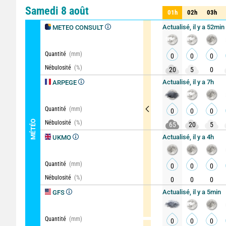
Comparateur
détaillé
Samedi 8 août
01h
02h
03h
01h
02h
03h
Actualisé, il y a 52min
METEO CONSULT
Quantité
(mm)
0
0
0
Nébulosité
(%)
20
5
0
Actualisé, il y a 7h
ARPEGE
Quantité
(mm)
0
0
0
MÉTÉO
Nébulosité
(%)
65
20
5
Actualisé, il y a 4h
UKMO
Quantité
(mm)
0
0
0
Nébulosité
(%)
0
0
0
Actualisé, il y a 5min
GFS
Quantité
(mm)
0
0
0