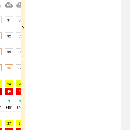
65
55
20
100
100
15
25
55
55
31
30
29
28
26
24
23
22
21
32
32
32
31
31
28
27
26
25
33
33
32
30
29
28
27
26
26
36
34
31
28
29
27
25
23
23
24
23
23
23
22
22
20
20
19
49
48
45
46
46
44
44
39
39
°
345
°
340
°
340
°
335
°
340
°
345
°
350
°
350
°
355
°
27
25
24
23
27
32
29
27
26