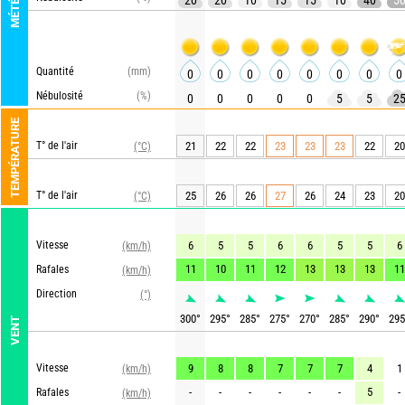
MÉTÉO
20
20
10
15
15
10
40
5
Quantité
(mm)
0
0
0
0
0
0
0
0
Nébulosité
(%)
0
0
0
0
0
5
5
2
TEMPÉRATURE
T° de l'air
21
22
22
23
23
23
22
20
(°C)
T° de l'air
25
26
26
27
26
24
23
20
(°C)
Vitesse
6
5
5
6
6
5
5
6
(km/h)
11
10
11
12
13
13
13
11
Rafales
(km/h)
Direction
(°)
300
°
295
°
285
°
275
°
270
°
285
°
290
°
295
VENT
Vitesse
9
8
8
7
7
7
4
1
(km/h)
-
-
-
-
-
-
5
-
Rafales
(km/h)