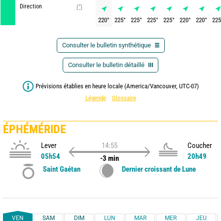
Direction
(°)
220
°
225
°
225
°
225
°
225
°
220
°
220
°
225
Consulter le bulletin synthétique
Consulter le bulletin détaillé
Prévisions établies en heure locale (America/Vancouver, UTC-07)
Légende
Glossaire
ÉPHÉMÉRIDE
Lever
14:55
Coucher
05h54
20h49
-3 min
Saint Gaétan
Dernier croissant de Lune
VEN
SAM
DIM
LUN
MAR
MER
JEU