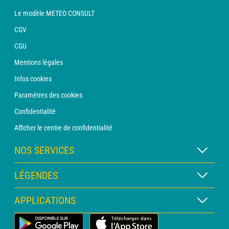
Le modèle METEO CONSULT
CGV
CGU
Mentions légales
Infos cookies
Paramètres des cookies
Confidentialité
Afficher le centre de confidentialité
NOS SERVICES
Abonnement METEO Xpert
LÉGENDES
Abonnement METEO PRO
Légende des cartes
APPLICATIONS
Consultation avec un prévisionniste
Légende des pictogrammes
Bulletin PRO
Application Météo Terrestre