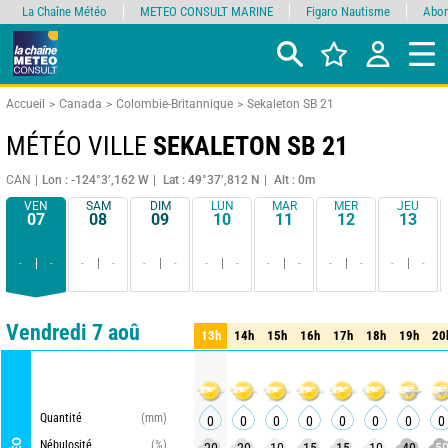
La Chaîne Météo
METEO CONSULT MARINE
Figaro Nautisme
Abon
Accueil
Canada
Colombie-Britannique
Sekaleton SB 21
MÉTÉO VILLE
SEKALETON SB 21
CAN
Lon : -124°3’,162 W
Lat : 49°37’,812 N
Alt : 0m
VEN
SAM
DIM
LUN
MAR
MER
JEU
07
08
09
10
11
12
13
-
-
-
-
-
-
-
-
-
-
-
-
-
-
Comparateur
détaillé
synthétique
Vendredi 7 aoû
13h
14h
15h
16h
17h
18h
19h
20
13h
14h
15h
16h
17h
18h
19h
20
Quantité
(mm)
0
0
0
0
0
0
0
0
Nébulosité
(%)