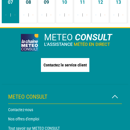
07
08
09
10
11
12
13
-
-
-
-
-
-
-
-
-
-
-
-
-
-
METEO
CONSULT
L'ASSISTANCE
MÉTÉO EN DIRECT
Contactez le service client
METEO CONSULT
Contactez-nous
Nos offres d'emploi
Tout savoir sur METEO CONSULT